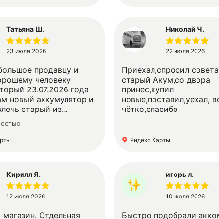
Татьяна Ш.
Николай Ч.
23 июля 2026
22 июля 2026
большое продавцу и
Приехал,спросил совета
орошему человеку
старый Акум,со двора
торый 23.07.2026 года
принес,купил
ам новый аккумулятор и
новые,поставил,уехал, в
влечь старый из
чётко,спасибо
Человек с высокой
ностью
зой и лучшими
скими качествами!
арты
Яндекс Карты
Кирилл Я.
игорь л.
12 июля 2026
10 июля 2026
 магазин. Отдельная
Быстро подобрали акком