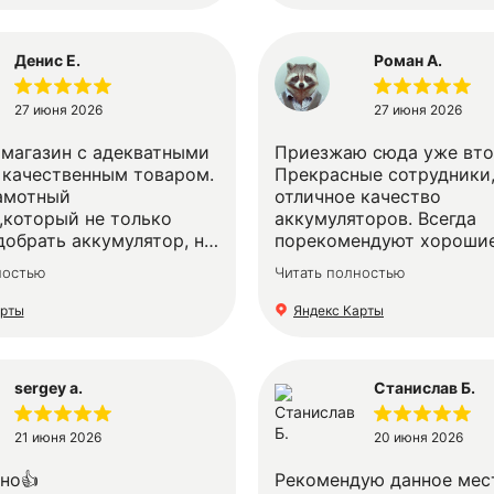
чем ожидал
Денис Е.
Роман А.
27 июня 2026
27 июня 2026
магазин с адекватными
Приезжаю сюда уже вто
 качественным товаром.
Прекрасные сотрудники
амотный
отличное качество
,который не только
аккумуляторов. Всегда
добрать аккумулятор, но
порекомендуют хороши
тно снял старый (старые
варианты, ну и потом на
ностью
Читать полностью
ть в зачет) и поставил
можно убедиться, что эт
Огромное вам спасибо!!!
просто слова. Спасибо 
арты
Яндекс Карты
за их работу!
sergey a.
Станислав Б.
21 июня 2026
20 июня 2026
чно👍
Рекомендую данное мес