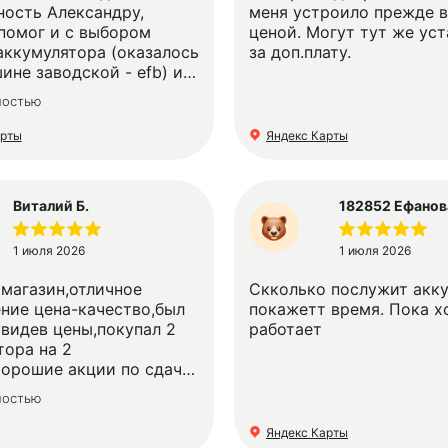
ность Александру,
меня устроило прежде в
помог и с выбором
ценой. Могут тут же ус
аккумулятора (оказалось
за доп.плату.
ине заводской - efb) и
ловажно, с установкой.
ностью
еперь если нужен будет
ор, то только сюда.
арты
Яндекс Карты
Виталий Б.
182852 Ефанов
1 июля 2026
1 июля 2026
магазин,отличное
Скколько послужит акк
ние цена-качество,был
покажетт время. Пока 
увидев цены,покупал 2
работает
тора на 2
орошие акции по сдаче
ностью
торов,аккумуляторы
апасом мощности ,вышло
Яндекс Карты