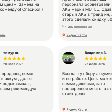
рекомендую эту сеть и 
м ценам! Замена на
персонал.Посоветовали 
Юрия Шапкина!!!
комендую! Спасибо! )
АКБ марки MUTLU. Сдав
старый АКБ в трейд ин, 
этого сделали скидку 50
Бесплатно поменяли ст
Читать полностью
на новый под капотом а
гарантию 2 года и бесп
арты
Яндекс Карты
проверки нового АКБ на
тимур ю.
Владимир З.
28 июля 2026
27 июля 2026
 продавец помог
Всегда, тут беру аккуми
ь аккум , долго
и по работе. Цены может
и подсказывал ,
самые дешёвые, зато
всем рекомендую
проверенное место, а э
стоит денег
Яндекс Карты