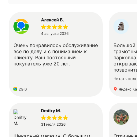
Алексей Б.
4 августа 2026
Очень понравилось обслуживание
Большой 
все по делу и с пониманием к
грамотны
клиенту. Ваш постоянный
парковка
покупатель уже 20 лет.
открываю
позвонить
СПАСИБО.
Читать пол
2GIS
Яндекс К
Dmitry M.
31 июля 2026
Шикарный магазин. С большим
Отличные