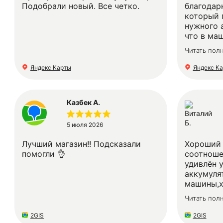
Подобрали новый. Все четко.
благодар
который 
нужного 
что в маш
что нема
Читать пол
Так что т
аккумулят
Яндекс Карты
Яндекс К
Казбек А.
5 июля 2026
Лучший магазин!! Подсказали
Хороший 
помогли 👌
соотноше
удивлён 
аккумуля
машины,х
старых
Читать пол
аккумуля
брал с з
2GIS
2GIS