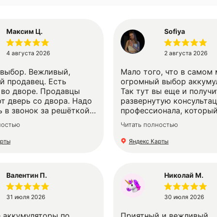
Максим Ц.
Sofiya
4 августа 2026
2 августа 2026
выбор. Вежливый,
Мало того, что в самом 
й продавец. Есть
огромный выбор аккуму
 во дворе. Продавцы
Так тут вы еще и получи
т дверь со двора. Надо
развернутую консульта
 в звонок за решёткой.
профессионала, которы
...
разбирается в своём тов
ностью
Читать полностью
том, для чего именно ва
пригодится тот или ино
арты
Яндекс Карты
аккумулятор! Огромная
благодарностью Юрию з
человечность, отзывчив
Валентин П.
Николай М.
профессионализм!!! Уважаемые
собственники сети, в в
магазине на Стачек, лу
31 июля 2026
30 июля 2026
из возможных!!! Очень
 аккумуляторы по
Приятный и вежливый