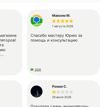
Максим М.
1 августа 2026
магазине
Спасибо мастеру Юрию за
ляторов!
помощь и консультацию
те
цию
й
аре и в
м
й
2GIS
а
ость и
Роман С.
ашем
чшее лицо
29 июля 2026
Покупали сжечь акомуляторы