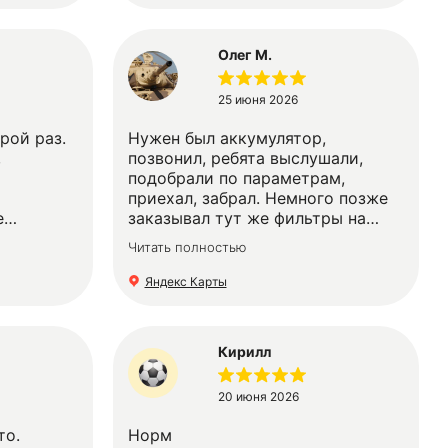
Олег М.
25 июня 2026
рой раз.
Нужен был аккумулятор,
,
позвонил, ребята выслушали,
подобрали по параметрам,
приехал, забрал. Немного позже
е
заказывал тут же фильтры на
 деле
авто, по телеграм отправил ВИН
Читать полностью
о нк
код автомобиля, через пару дней
ребятам
забрал заказ. Всё было подобрано
Яндекс Карты
четко, подошло без проблем. Ре
больше ята работают,
определённо, профессионалы!
Кирилл
Рекомендую! 👍
20 июня 2026
то.
Норм