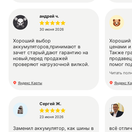
дешевле 
андрей ч.
30 июня 2026
Хороший выбор
Хороший 
аккумуляторов,принимают в
ценами и
зачет старый,дают гарантию на
Также гр
новый,перед продажей
продавец
проверяют нагрузочной вилкой.
помог по
и беспла
Читать пол
могут взя
новый!!! 
Яндекс Карты
Яндекс К
Сергей Ж.
23 июня 2026
Заменил аккумулятор, как шины в
всë отли