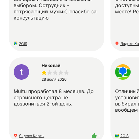
выбором. Сотрудник -
доступны
потрясающий мужик) спасибо за
месте! Ре
консультацию
2GIS
Яндекс К
Николай
28 июля 2026
Multu проработал 8 месяцев. До
Отличный
сервисного центра не
установит
дозвониться 2-ой день.
выбирал 
вообщем 
Яндекс Карты
2GIS
1