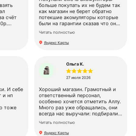
именно
взять
больше покупать их не будем так
ал
как магазин не берет обратно
за счёт
потекшие акомуляторы которые
0р.
были на гарантии сказав что они
арый АКБ
не дорогие … смешно да и толку
Читать полностью
вто. Дали
…
латные
Яндекс Карты
 заряд
Ольга К.
27 июля 2026
ки. И себе
Хороший магазин. Грамотный и
 и нп
ответственный персонал,
особенно хочется отметить Аллу.
то тоже
Много раз уже обращались, они
всегда нас выручали: подбирали
качественный и подходящий по
Читать полностью
всем параметрам АКБ
Яндекс Карты