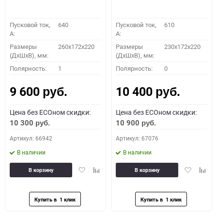
Пусковой ток,
640
Пусковой ток,
610
A:
A:
Размеры
260x172x220
Размеры
230x172x220
(ДхШхВ), мм:
(ДхШхВ), мм:
Полярность:
1
Полярность:
0
9 600
10 400
руб.
руб.
Цена без ECOном скидки:
Цена без ECOном скидки:
10 300
10 900
руб.
руб.
Артикул: 66942
Артикул: 67076
В наличии
В наличии
Добавить
Добавить
Добавить
Доба
В корзину
В корзину
в
к
в
к
избранное
сравнению
избранное
сравн