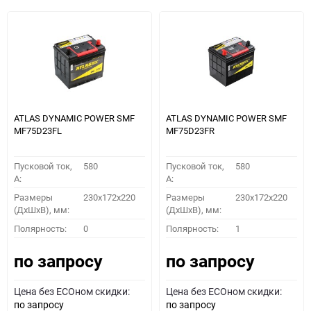
ATLAS DYNAMIC POWER SMF
ATLAS DYNAMIC POWER SMF
MF75D23FL
MF75D23FR
Пусковой ток,
580
Пусковой ток,
580
A:
A:
Размеры
230x172x220
Размеры
230x172x220
(ДхШхВ), мм:
(ДхШхВ), мм:
Полярность:
0
Полярность:
1
по запросу
по запросу
Цена без ECOном скидки:
Цена без ECOном скидки:
по запросу
по запросу