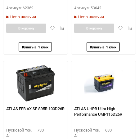
Артикул: 62369
Артикул: 53642
Нет в наличии
Нет в наличии
Добавить
Добавить
Добавить
Доба
В корзину
В корзину
в
к
в
к
избранное
сравнению
избранное
сравн
ATLAS EFB AX SE S95R 100D26R
ATLAS UHPB Ultra High
Performance UMF115D26R
Пусковой ток,
730
Пусковой ток,
680
A:
A: