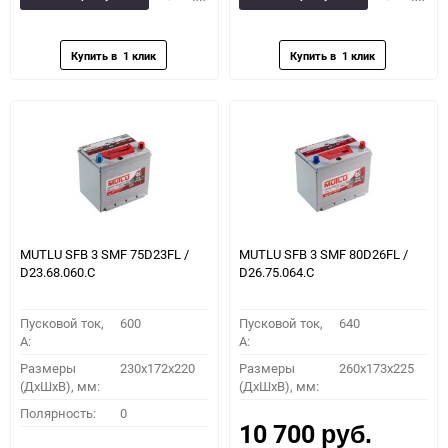
в
к
в
к
избранное
сравнению
избранное
сравн
MUTLU SFB 3 SMF 75D23FL /
MUTLU SFB 3 SMF 80D26FL /
D23.68.060.C
D26.75.064.C
Пусковой ток,
600
Пусковой ток,
640
A:
A:
Размеры
230x172x220
Размеры
260x173x225
(ДхШхВ), мм:
(ДхШхВ), мм:
Полярность:
0
10 700
руб.