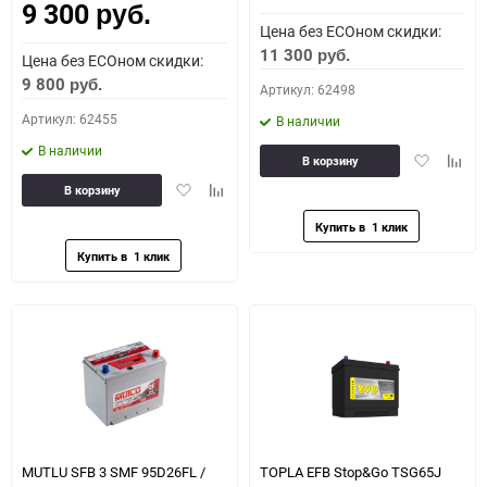
9 300
руб.
Цена без ECOном скидки:
11 300
руб.
Цена без ECOном скидки:
9 800
руб.
Артикул: 62498
Артикул: 62455
В наличии
В наличии
Добавить
Доба
В корзину
в
к
Добавить
Добавить
В корзину
избранное
сравн
в
к
избранное
сравнению
MUTLU SFB 3 SMF 95D26FL /
TOPLA EFB Stop&Go TSG65J