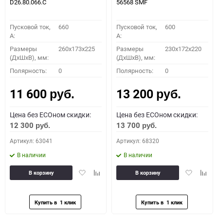
D26.80.066.C
56568 SMF
Пусковой ток,
660
Пусковой ток,
600
A:
A:
Размеры
260x173x225
Размеры
230x172x220
(ДхШхВ), мм:
(ДхШхВ), мм:
Полярность:
0
Полярность:
0
11 600
13 200
руб.
руб.
Цена без ECOном скидки:
Цена без ECOном скидки:
12 300
13 700
руб.
руб.
Артикул: 63041
Артикул: 68320
В наличии
В наличии
Добавить
Добавить
Добавить
Доба
В корзину
В корзину
в
к
в
к
избранное
сравнению
избранное
сравн