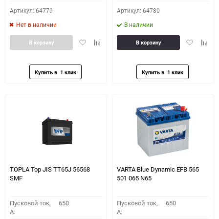
Артикул: 64779
Артикул: 64780
Нет в наличии
В наличии
Добавить
Добавить
Добавить
Доба
В корзину
В корзину
в
к
в
к
избранное
сравнению
избранное
сравн
TOPLA Top JIS TT65J 56568
VARTA Blue Dynamic EFB 565
SMF
501 065 N65
Пусковой ток,
650
Пусковой ток,
650
A:
A: