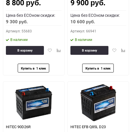
8 800
9 900
Как определить полярность?
руб.
руб.
Цена без ECOном скидки:
Цена без ECOном скидки:
0 - обратная
1 - прямая
3 - обратная
4 - прямая
9 300
10 600
руб.
руб.
Артикул: 55683
Артикул: 66941
В наличии
В наличии
Добавить
Добавить
Добавить
Доба
В корзину
В корзину
в
к
в
к
избранное
сравнению
избранное
сравн
HITEC 90D26R
HITEC EFB Q85L D23