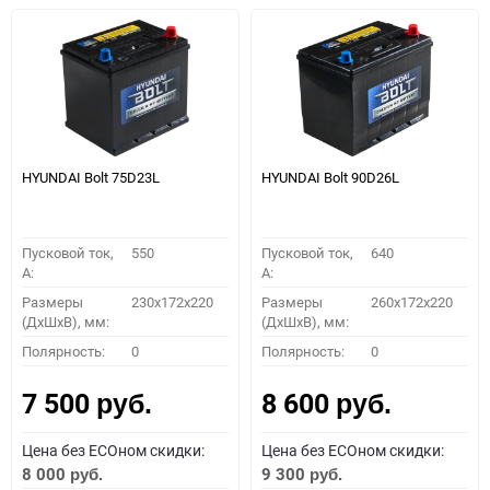
HYUNDAI Bolt 75D23L
HYUNDAI Bolt 90D26L
Пусковой ток,
550
Пусковой ток,
640
A:
A:
Размеры
230x172x220
Размеры
260x172x220
(ДхШхВ), мм:
(ДхШхВ), мм:
Полярность:
0
Полярность:
0
7 500
8 600
руб.
руб.
Цена без ECOном скидки:
Цена без ECOном скидки:
8 000
9 300
руб.
руб.