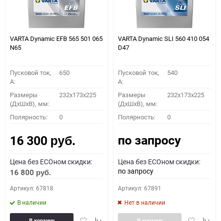
VARTA Dynamic EFB 565 501 065
VARTA Dynamic SLI 560 410 054
N65
D47
Пусковой ток,
650
Пусковой ток,
540
A:
A:
Размеры
232x173x225
Размеры
232x173x225
(ДхШхВ), мм:
(ДхШхВ), мм:
Полярность:
0
Полярность:
0
по запросу
16 300
руб.
Цена без ECOном скидки:
Цена без ECOном скидки:
по запросу
16 800
руб.
Артикул: 67818
Артикул: 67891
В наличии
Нет в наличии
Добавить
Добавить
Добавить
Доба
В корзину
В корзину