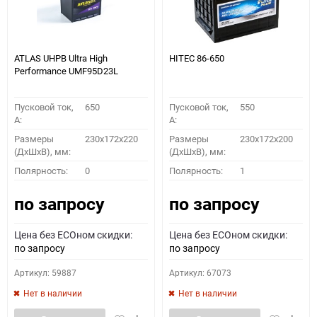
ATLAS UHPB Ultra High
HITEC 86-650
Performance UMF95D23L
Пусковой ток,
650
Пусковой ток,
550
A:
A:
Размеры
230x172x220
Размеры
230x172x200
(ДхШхВ), мм:
(ДхШхВ), мм:
Полярность:
0
Полярность:
1
по запросу
по запросу
Цена без ECOном скидки:
Цена без ECOном скидки:
по запросу
по запросу
Артикул: 59887
Артикул: 67073
Нет в наличии
Нет в наличии