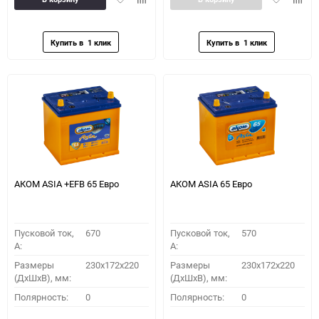
в
к
в
к
избранное
сравнению
избранное
сравн
АКОМ ASIA +EFB 65 Евро
АКОМ ASIA 65 Евро
Пусковой ток,
670
Пусковой ток,
570
A:
A:
Размеры
230x172x220
Размеры
230x172x220
(ДхШхВ), мм:
(ДхШхВ), мм:
Полярность:
0
Полярность:
0