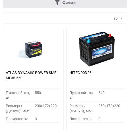
Фильтр
30
30
60
90
150
ATLAS DYNAMIC POWER SMF
HITEC 90D26L
MF35-550
Пусковой ток,
550
Пусковой ток,
640
A:
A:
Размеры
230x172x220
Размеры
260x172x220
(ДхШхВ), мм:
(ДхШхВ), мм:
ПОДОБРАТЬ
Полярность:
0
Полярность:
0