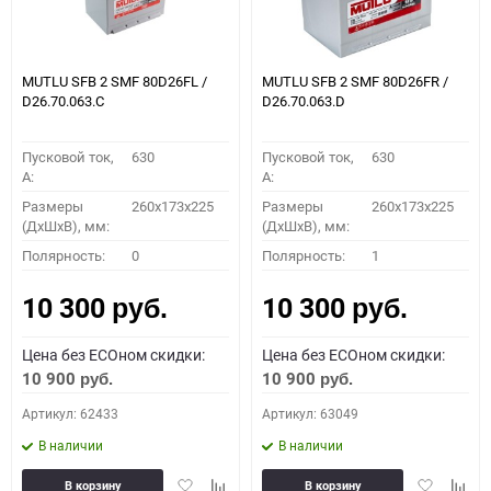
MUTLU SFB 2 SMF 80D26FL /
MUTLU SFB 2 SMF 80D26FR /
D26.70.063.C
D26.70.063.D
Пусковой ток,
630
Пусковой ток,
630
A:
A:
Размеры
260x173x225
Размеры
260x173x225
(ДхШхВ), мм:
(ДхШхВ), мм:
Полярность:
0
Полярность:
1
10 300
10 300
руб.
руб.
Цена без ECOном скидки:
Цена без ECOном скидки:
10 900
10 900
руб.
руб.
Артикул: 62433
Артикул: 63049
В наличии
В наличии
Добавить
Добавить
Добавить
Доба
В корзину
В корзину