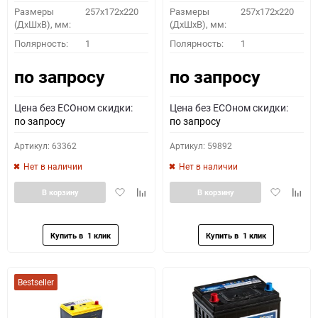
Размеры
257x172x220
Размеры
257x172x220
(ДхШхВ), мм:
(ДхШхВ), мм:
Полярность:
1
Полярность:
1
по запросу
по запросу
Цена без ECOном скидки:
Цена без ECOном скидки:
по запросу
по запросу
Артикул: 63362
Артикул: 59892
Нет в наличии
Нет в наличии
Добавить
Добавить
Добавить
Доба
В корзину
В корзину
в
к
в
к
избранное
сравнению
избранное
сравн
Bestseller