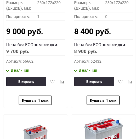
Размеры
260x172x220
Размеры
230x172x220
(ДхШхВ), мм:
(ДхШхВ), мм:
Полярность:
1
Полярность:
0
9 000
8 400
руб.
руб.
Цена без ECOном скидки:
Цена без ECOном скидки:
9 700
8 900
руб.
руб.
Артикул: 66662
Артикул: 62432
В наличии
В наличии
Добавить
Добавить
Добавить
Доба
В корзину
В корзину
в
к
в
к
избранное
сравнению
избранное
сравн