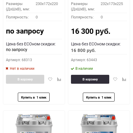
Размеры
230x172x220
Размеры
232x173x225
(ДхШхВ), мм:
(ДхШхВ), мм:
Полярность:
0
Полярность:
0
по запросу
16 300
руб.
Цена без ECOном скидки:
Цена без ECOном скидки:
по запросу
16 800
руб.
Артикул: 68313
Артикул: 63443
Нет в наличии
В наличии
Добавить
Добавить
Добавить
Доба
В корзину
В корзину
в
к
в
к
избранное
сравнению
избранное
сравн