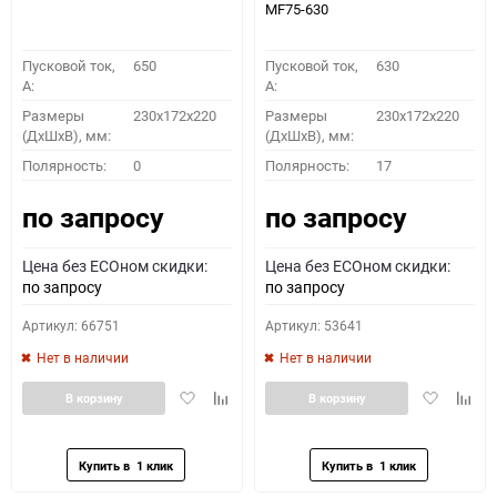
MF75-630
Пусковой ток,
650
Пусковой ток,
630
A:
A:
Размеры
230x172x220
Размеры
230x172x220
(ДхШхВ), мм:
(ДхШхВ), мм:
Полярность:
0
Полярность:
17
по запросу
по запросу
Цена без ECOном скидки:
Цена без ECOном скидки:
по запросу
по запросу
Артикул: 66751
Артикул: 53641
Нет в наличии
Нет в наличии
Добавить
Добавить
Добавить
Доба
В корзину
В корзину
в
к
в
к
избранное
сравнению
избранное
сравн