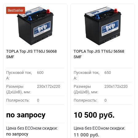
Bestseller
TOPLA Top JIS TT60J 56068
TOPLA Top JIS TT65J 56568
SMF
SMF
Пусковой ток,
600
Пусковой ток,
650
A:
A:
Размеры
230x172x220
Размеры
230x172x220
(ДхШхВ), мм:
(ДхШхВ), мм:
Полярность:
0
Полярность:
0
по запросу
10 500
руб.
Цена без ECOном скидки:
Цена без ECOном скидки:
по запросу
11 000
руб.