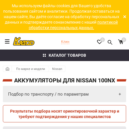
Мы используем файлы cookies для Вашего удобства
пользования сайтом и аналитики. Продолжая оставаться на
нашем сайте, Вы даёте согласие на обработку персональных
данных и подтверждаете ознакомление с нашей
политикой
обработки персональных данных.
0
0
Клин
КАТАЛОГ ТОВАРОВ
По марке и модели
Nissan
АККУМУЛЯТОРЫ ДЛЯ NISSAN 100NX
Подбор по транспорту / по параметрам
Результаты подбора носят ориентировочной характер и
ПО ПАРАМЕТРАМ
ПО ТРАНСПОРТУ
требуют подтверждения у наших специалистов