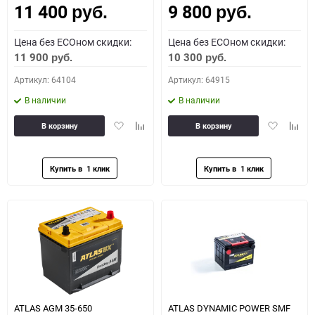
11 400
9 800
руб.
руб.
Цена без ECOном скидки:
Цена без ECOном скидки:
11 900
10 300
руб.
руб.
Артикул: 64104
Артикул: 64915
В наличии
В наличии
Добавить
Добавить
Добавить
Доба
В корзину
В корзину
в
к
в
к
избранное
сравнению
избранное
сравн
ATLAS AGM 35-650
ATLAS DYNAMIC POWER SMF