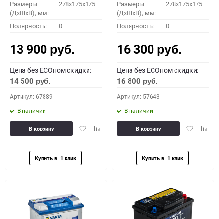
Размеры
278x175x175
Размеры
278x175x175
(ДхШхВ), мм:
(ДхШхВ), мм:
Полярность:
0
Полярность:
0
13 900
16 300
руб.
руб.
Цена без ECOном скидки:
Цена без ECOном скидки:
14 500
16 800
руб.
руб.
Артикул: 67889
Артикул: 57643
В наличии
В наличии
Добавить
Добавить
Добавить
Доба
В корзину
В корзину
в
к
в
к
избранное
сравнению
избранное
сравн