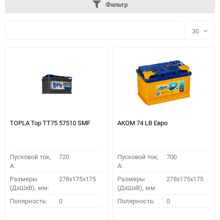
Фильтр
30
30
60
90
150
TOPLA Top TT75 57510 SMF
АКОМ 74 LB Евро
Пусковой ток,
720
Пусковой ток,
700
A:
A:
Размеры
278x175x175
Размеры
278x175x175
(ДхШхВ), мм:
(ДхШхВ), мм:
ПОДОБРАТЬ
Полярность:
0
Полярность:
0