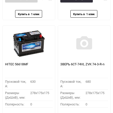
в
к
в
к
избранное
сравнению
избранное
сравн
HITEC 56618MF
ЗВЕРЬ 6СТ-74VL ZVK 74-3-R-n
Пусковой ток,
630
Пусковой ток,
680
A:
A:
Размеры
278x175x175
Размеры
278x175x175
(ДхШхВ), мм:
(ДхШхВ), мм:
Полярность:
0
Полярность:
0