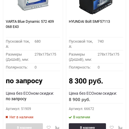
VARTA Blue Dynamic 572 409
HYUNDAI Bolt SMF57113
068 E43
Пусковой ток,
680
Пусковой ток,
740
A:
A:
Размеры
278x175x175
Размеры
278x175x175
(ДхШхВ), мм:
(ДхШхВ), мм:
Полярность:
0
Полярность:
0
по запросу
8 300
руб.
Цена без ECOном скидки:
Цена без ECOном скидки:
по запросу
8 900
руб.
Артикул: 51909
Артикул: 66672
Нет в наличии
В наличии
Добавить
Добавить
Добавить
Доба
В корзину
В корзину