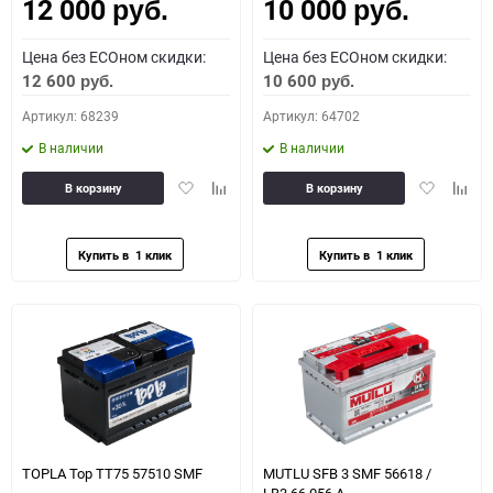
12 000
10 000
Как определить полярность?
руб.
руб.
Цена без ECOном скидки:
Цена без ECOном скидки:
0 - обратная
1 - прямая
3 - обратная
4 - прямая
12 600
10 600
руб.
руб.
Артикул: 68239
Артикул: 64702
В наличии
В наличии
Добавить
Добавить
Добавить
Доба
В корзину
В корзину
в
к
в
к
избранное
сравнению
избранное
сравн
TOPLA Top TT75 57510 SMF
MUTLU SFB 3 SMF 56618 /