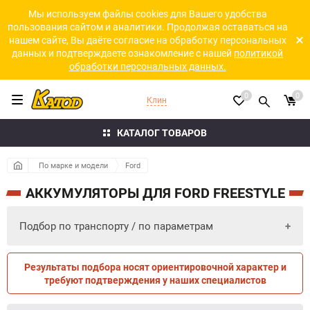
Мы используем файлы cookies для Вашего удобства
пользования сайтом и аналитики. Продолжая оставаться на
нашем сайте, Вы даёте согласие на обработку персональных
данных и подтверждаете ознакомление с нашей
политикой
обработки персональных данных.
0
0
Клин
КАТАЛОГ ТОВАРОВ
По марке и модели
Ford
АККУМУЛЯТОРЫ ДЛЯ FORD FREESTYLE
Подбор по транспорту / по параметрам
Результаты подбора носят ориентировочной характер и
ПО ПАРАМЕТРАМ
ПО ТРАНСПОРТУ
требуют подтверждения у наших специалистов