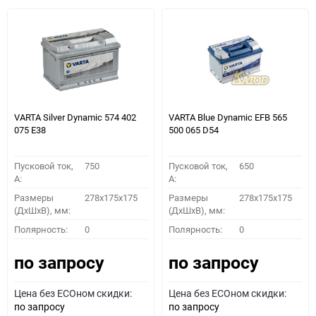
VARTA Silver Dynamic 574 402
VARTA Blue Dynamic EFB 565
075 E38
500 065 D54
Пусковой ток,
750
Пусковой ток,
650
A:
A:
Размеры
278x175x175
Размеры
278x175x175
(ДхШхВ), мм:
(ДхШхВ), мм:
Полярность:
0
Полярность:
0
по запросу
по запросу
Цена без ECOном скидки:
Цена без ECOном скидки:
по запросу
по запросу