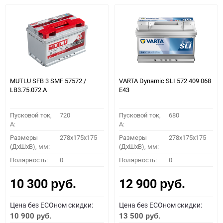
MUTLU SFB 3 SMF 57572 /
VARTA Dynamic SLI 572 409 068
LB3.75.072.A
E43
Пусковой ток,
720
Пусковой ток,
680
A:
A:
Размеры
278x175x175
Размеры
278x175x175
(ДхШхВ), мм:
(ДхШхВ), мм:
Полярность:
0
Полярность:
0
10 300
12 900
руб.
руб.
Цена без ECOном скидки:
Цена без ECOном скидки:
10 900
13 500
руб.
руб.