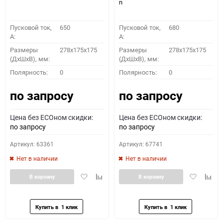
n
Пусковой ток,
650
Пусковой ток,
680
A:
A:
Размеры
278x175x175
Размеры
278x175x175
(ДхШхВ), мм:
(ДхШхВ), мм:
Полярность:
0
Полярность:
0
по запросу
по запросу
Цена без ECOном скидки:
Цена без ECOном скидки:
по запросу
по запросу
Артикул: 63361
Артикул: 67741
Нет в наличии
Нет в наличии
Добавить
Добавить
Добавить
Доба
В корзину
В корзину
в
к
в
к
избранное
сравнению
избранное
сравн