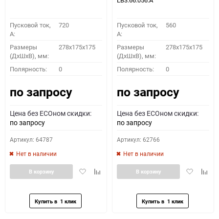
LB3.66.056.A
Пусковой ток,
720
Пусковой ток,
560
A:
A:
Размеры
278x175x175
Размеры
278x175x175
(ДхШхВ), мм:
(ДхШхВ), мм:
Полярность:
0
Полярность:
0
по запросу
по запросу
Цена без ECOном скидки:
Цена без ECOном скидки:
по запросу
по запросу
Артикул: 64787
Артикул: 62766
Нет в наличии
Нет в наличии
Добавить
Добавить
Добавить
Доба
В корзину
В корзину
в
к
в
к
избранное
сравнению
избранное
сравн