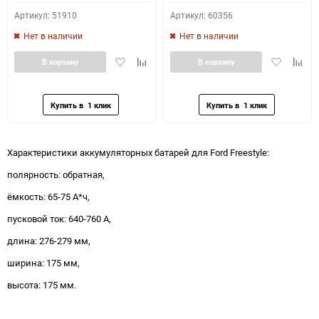
Артикул: 51910
Артикул: 60356
Нет в наличии
Нет в наличии
Добавить
Добавить
Добавить
Доба
В корзину
В корзину
в
к
в
к
избранное
сравнению
избранное
сравн
Характеристики аккумуляторных батарей для Ford Freestyle:
полярность: обратная,
ёмкость: 65-75 А*ч,
пусковой ток: 640-760 А,
длина: 276-279 мм,
ширина: 175 мм,
высота: 175 мм.