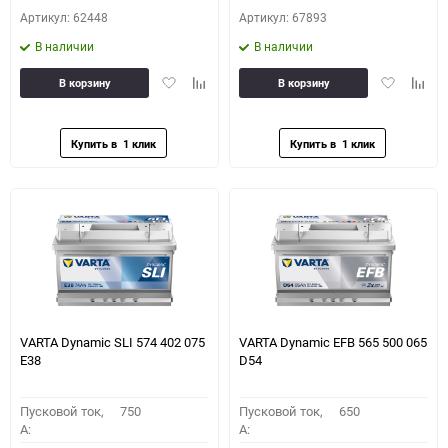
Артикул: 62448
Артикул: 67893
В наличии
В наличии
Добавить
Добавить
Добавить
Доба
В корзину
В корзину
в
к
в
к
избранное
сравнению
избранное
сравн
VARTA Dynamic SLI 574 402 075
VARTA Dynamic EFB 565 500 065
E38
D54
Пусковой ток,
750
Пусковой ток,
650
A:
A: