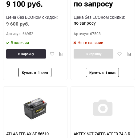
по запросу
9 100
руб.
Цена без ECOном скидки:
Цена без ECOном скидки:
по запросу
9 600
руб.
Артикул: 66952
Артикул: 67508
В наличии
Нет в наличии
Добавить
Добавить
Добавить
Доба
В корзину
В корзину
в
к
в
к
избранное
сравнению
избранное
сравн
ATLAS EFB AX SE 56510
АКТЕХ 6СТ-74EFB ATEFB 74-3-R-