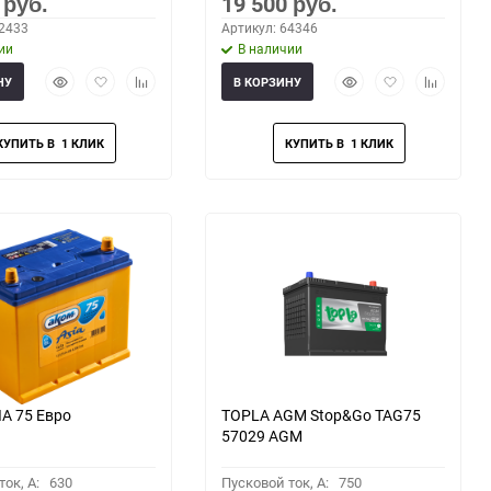
0
19 500
руб.
руб.
62433
Артикул: 64346
ии
В наличии
Быстрый
Добавить
Добавить
Быстрый
Добавить
Добавить
НУ
В КОРЗИНУ
просмотр
в
к
просмотр
в
к
избранное
сравнению
избранное
сравнени
A 75 Евро
TOPLA AGM Stop&Go TAG75
57029 AGM
ок, A:
630
Пусковой ток, A:
750