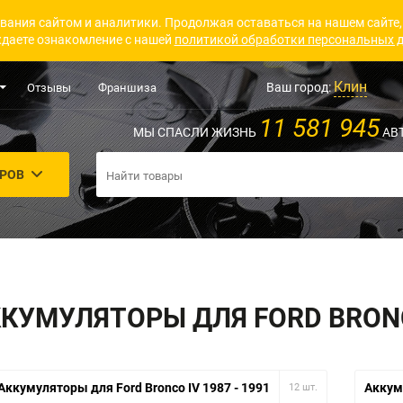
вания сайтом и аналитики. Продолжая оставаться на нашем сайте,
даете ознакомление с нашей
политикой обработки персональных 
Клин
Ваш город:
Отзывы
Франшиза
11 581 945
МЫ СПАСЛИ ЖИЗНЬ
АВ
АРОВ
КУМУЛЯТОРЫ ДЛЯ FORD BRO
Аккумуляторы для Ford Bronco IV 1987 - 1991
Аккуму
12 шт.