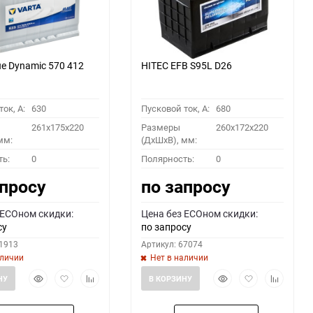
ue Dynamic 570 412
HITEC EFB S95L D26
ок, A:
630
Пусковой ток, A:
680
261x175x220
Размеры
260x172x220
мм:
(ДхШхВ), мм:
ть:
0
Полярность:
0
апросу
по запросу
 ECOном скидки:
Цена без ECOном скидки:
су
по запросу
51913
Артикул: 67074
аличии
Нет в наличии
Быстрый
Добавить
Добавить
Быстрый
Добавить
Добавить
НУ
В КОРЗИНУ
просмотр
в
к
просмотр
в
к
избранное
сравнению
избранное
сравнени