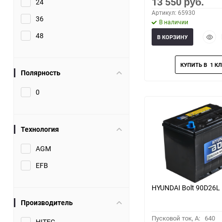
13 550
24
руб.
Артикул: 65930
36
В наличии
Быст
48
В КОРЗИНУ
прос
Полярность
0
Технология
AGM
EFB
HYUNDAI Bolt 90D26L
Производитель
Пусковой ток, A:
640
HITEC