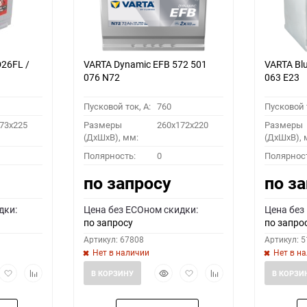
26FL /
VARTA Dynamic EFB 572 501
VARTA Bl
076 N72
063 E23
Пусковой ток, A:
760
Пусковой т
73x225
Размеры
260x172x220
Размеры
(ДхШхВ), мм:
(ДхШхВ), 
Полярность:
0
Полярнос
по запросу
по з
дки:
Цена без ECOном скидки:
Цена без
по запросу
по запро
Артикул: 67808
Артикул: 
Нет в наличии
Нет в н
рый
Добавить
Добавить
Быстрый
Добавить
Добавить
В КОРЗИНУ
В КОРЗИ
мотр
в
к
просмотр
в
к
избранное
сравнению
избранное
сравнению