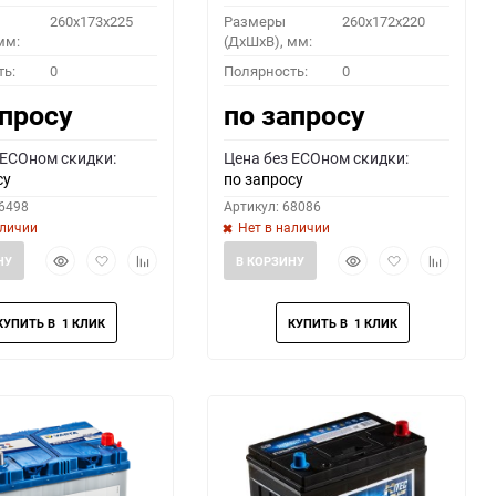
260x173x225
Размеры
260x172x220
мм:
(ДхШхВ), мм:
ть:
0
Полярность:
0
апросу
по запросу
 ECOном скидки:
Цена без ECOном скидки:
су
по запросу
66498
Артикул: 68086
аличии
Нет в наличии
Быстрый
Добавить
Добавить
Быстрый
Добавить
Добавить
НУ
В КОРЗИНУ
просмотр
в
к
просмотр
в
к
избранное
сравнению
избранное
сравнени