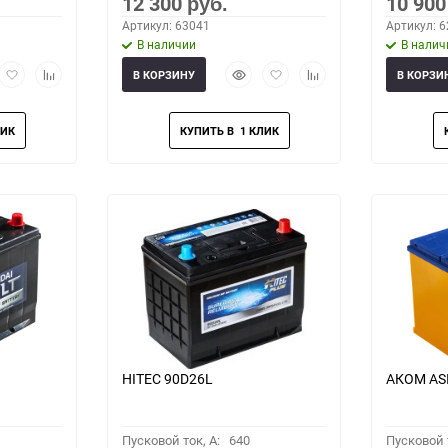
12 300
10 90
руб.
Артикул: 63041
Артикул: 
В наличии
В налич
рый
Добавить
Добавить
Быстрый
Добавить
Добавить
В КОРЗИНУ
В КОРЗИ
мотр
в
к
просмотр
в
к
избранное
сравнению
избранное
сравнению
HITEC 90D26L
АКОМ ASI
Пусковой ток, A:
640
Пусковой т