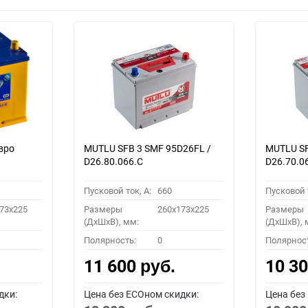
вро
MUTLU SFB 3 SMF 95D26FL /
MUTLU SF
D26.80.066.C
D26.70.0
Пусковой ток, A:
660
Пусковой т
73x225
Размеры
260x173x225
Размеры
(ДхШхВ), мм:
(ДхШхВ), 
Полярность:
0
Полярнос
11 600
10 3
руб.
дки:
Цена без ECOном скидки:
Цена без