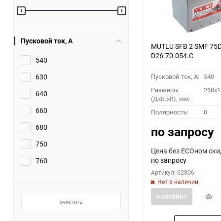
Пусковой ток, A
MUTLU SFB 2 SMF 75D
D26.70.054.C
540
630
Пусковой ток, A:
540
Размеры
260x1
640
(ДхШхВ), мм:
660
Полярность:
0
680
по запросу
750
Цена без ECOном ски
по запросу
760
Артикул: 62806
Нет в наличии
Быст
В КОРЗИНУ
очистить
прос