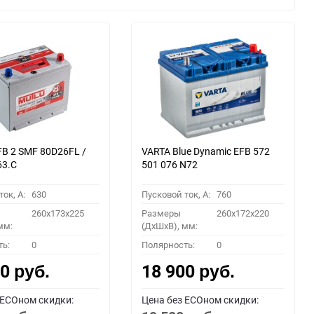
B 2 SMF 80D26FL /
VARTA Blue Dynamic EFB 572
63.C
501 076 N72
ок, A:
630
Пусковой ток, A:
760
260x173x225
Размеры
260x172x220
мм:
(ДхШхВ), мм:
ть:
0
Полярность:
0
00
18 900
руб.
руб.
 ECOном скидки:
Цена без ECOном скидки: