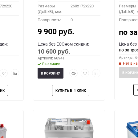
72x220
Размеры
260x172x220
Размеры
(ДхШхВ), мм:
(ДхШхВ), 
Полярность:
0
Полярнос
9 900
по з
руб.
дки:
Цена без ECOном скидки:
Цена без
по запро
10 600
руб.
Артикул: 
Артикул: 66941
Нет в н
В наличии
рый
Добавить
Добавить
Быстрый
Добавить
Добавить
В КОРЗИ
В КОРЗИНУ
мотр
в
к
просмотр
в
к
избранное
сравнению
избранное
сравнению