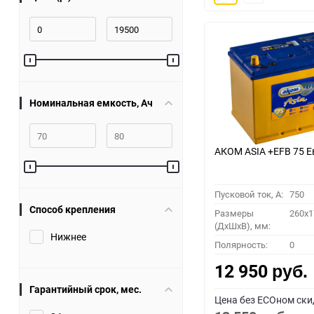
30
60
90
Номинальная емкость, Ач
150
АКОМ ASIA +EFB 75 Е
Пусковой ток, A:
750
Способ крепления
Размеры
260x1
(ДхШхВ), мм:
Нижнее
Полярность:
0
12 950
руб.
Гарантийный срок, мес.
Цена без ECOном ски