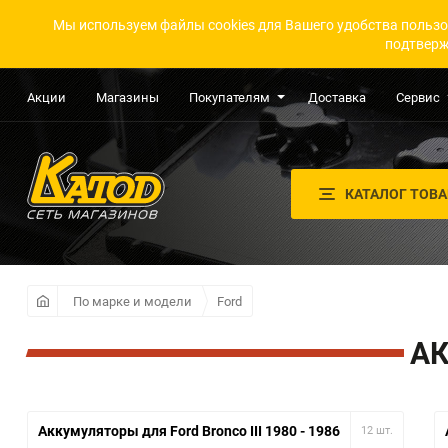
Мы используем файлы cookies для Вашего удобства пользо
подтверж
Акции
Магазины
Покупателям
Доставка
Сервис
КАТАЛОГ ТОВ
По марке и модели
Ford
АК
Аккумуляторы для Ford Bronco III 1980 - 1986
12 шт.