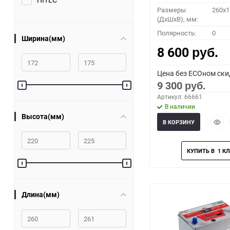
Размеры
260x1
(ДхШхВ), мм:
Полярность:
0
Ширина(мм)
8 600
руб.
Цена без ECOном ски
9 300
руб.
Артикул: 66661
В наличии
Высота(мм)
Быст
В КОРЗИНУ
прос
Длина(мм)