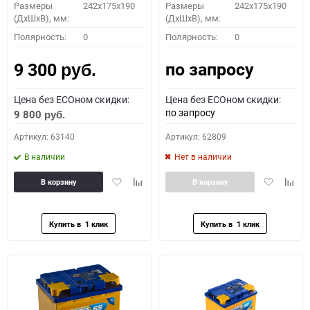
Размеры
242x175x190
Размеры
242x175x190
(ДхШхВ), мм:
(ДхШхВ), мм:
Полярность:
0
Полярность:
0
по запросу
9 300
руб.
Цена без ECOном скидки:
Цена без ECOном скидки:
по запросу
9 800
руб.
Артикул: 63140
Артикул: 62809
В наличии
Нет в наличии
Добавить
Добавить
Добавить
Доба
В корзину
В корзину
в
к
в
к
избранное
сравнению
избранное
сравн