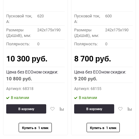
Пусковой ток,
620
Пусковой ток,
600
A:
A:
Размеры
242x175x190
Размеры
242x175x190
(ДхШхВ), мм:
(ДхШхВ), мм:
Полярность:
0
Полярность:
0
10 300
8 700
руб.
руб.
Цена без ECOном скидки:
Цена без ECOном скидки:
10 800
9 200
руб.
руб.
Артикул: 68318
Артикул: 68155
В наличии
В наличии
Добавить
Добавить
Добавить
Доба
В корзину
В корзину
в
к
в
к
избранное
сравнению
избранное
сравн