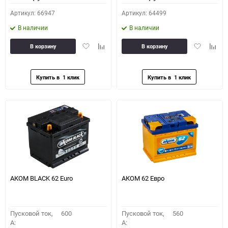
Артикул: 66947
Артикул: 64499
В наличии
В наличии
Добавить
Добавить
Добавить
Доба
В корзину
В корзину
в
к
в
к
избранное
сравнению
избранное
сравн
АКОМ BLACK 62 Euro
АКОМ 62 Евро
Пусковой ток,
600
Пусковой ток,
560
A:
A: