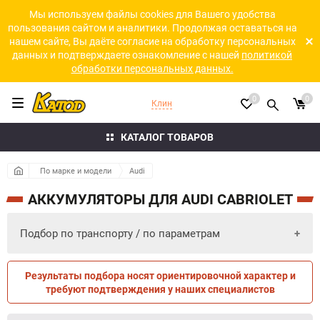
Мы используем файлы cookies для Вашего удобства
пользования сайтом и аналитики. Продолжая оставаться на
нашем сайте, Вы даёте согласие на обработку персональных
данных и подтверждаете ознакомление с нашей
политикой
обработки персональных данных.
0
0
Клин
КАТАЛОГ ТОВАРОВ
По марке и модели
Audi
АККУМУЛЯТОРЫ ДЛЯ AUDI CABRIOLET
Подбор по транспорту / по параметрам
Результаты подбора носят ориентировочной характер и
ПО ПАРАМЕТРАМ
ПО ТРАНСПОРТУ
требуют подтверждения у наших специалистов