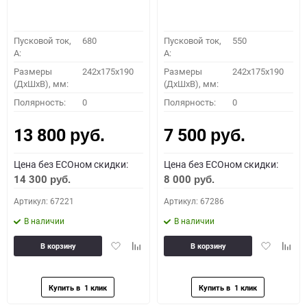
Пусковой ток,
680
Пусковой ток,
550
A:
A:
Размеры
242x175x190
Размеры
242x175x190
(ДхШхВ), мм:
(ДхШхВ), мм:
Полярность:
0
Полярность:
0
13 800
7 500
руб.
руб.
Цена без ECOном скидки:
Цена без ECOном скидки:
14 300
8 000
руб.
руб.
Артикул: 67221
Артикул: 67286
В наличии
В наличии
Добавить
Добавить
Добавить
Доба
В корзину
В корзину
в
к
в
к
избранное
сравнению
избранное
сравн