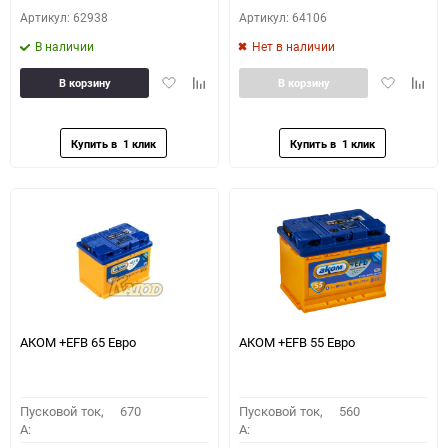
Артикул: 62938
Артикул: 64106
В наличии
Нет в наличии
Добавить
Добавить
Добавить
Доба
В корзину
В корзину
в
к
в
к
избранное
сравнению
избранное
сравн
АКОМ +EFB 65 Евро
АКОМ +EFB 55 Евро
Пусковой ток,
670
Пусковой ток,
560
A:
A: