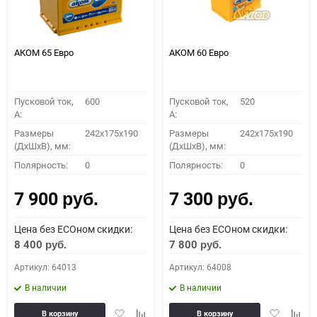
АКОМ 65 Евро
АКОМ 60 Евро
Пусковой ток,
600
Пусковой ток,
520
A:
A:
Размеры
242x175x190
Размеры
242x175x190
(ДхШхВ), мм:
(ДхШхВ), мм:
Полярность:
0
Полярность:
0
7 900
7 300
руб.
руб.
Цена без ECOном скидки:
Цена без ECOном скидки:
8 400
7 800
руб.
руб.
Артикул: 64013
Артикул: 64008
В наличии
В наличии
Добавить
Добавить
Добавить
Доба
В корзину
В корзину