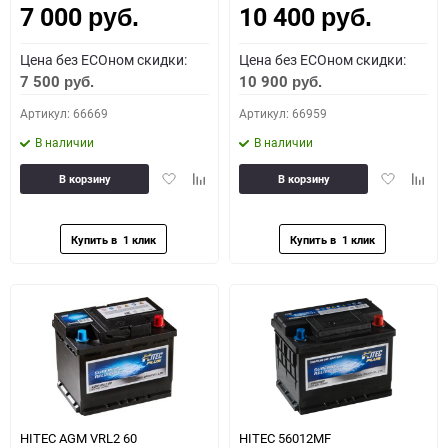
7 000
10 400
руб.
руб.
Цена без ECOном скидки:
Цена без ECOном скидки:
7 500
10 900
руб.
руб.
Артикул: 66669
Артикул: 66959
В наличии
В наличии
Добавить
Добавить
Добавить
Доба
В корзину
В корзину
в
к
в
к
избранное
сравнению
избранное
сравн
HITEC AGM VRL2 60
HITEC 56012MF