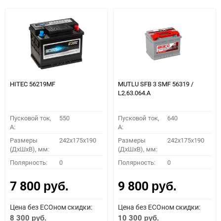
HITEC 56219MF
MUTLU SFB 3 SMF 56319 /
L2.63.064.А
Пусковой ток,
550
Пусковой ток,
640
A:
A:
Размеры
242x175x190
Размеры
242x175x190
(ДхШхВ), мм:
(ДхШхВ), мм:
Полярность:
0
Полярность:
0
7 800
9 800
руб.
руб.
Цена без ECOном скидки:
Цена без ECOном скидки:
8 300
10 300
руб.
руб.