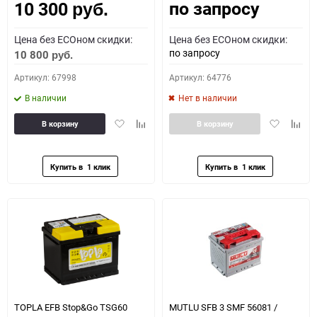
по запросу
10 300
руб.
Цена без ECOном скидки:
Цена без ECOном скидки:
по запросу
10 800
руб.
Артикул: 67998
Артикул: 64776
В наличии
Нет в наличии
Добавить
Добавить
Добавить
Доба
В корзину
В корзину
в
к
в
к
избранное
сравнению
избранное
сравн
TOPLA EFB Stop&Go TSG60
MUTLU SFB 3 SMF 56081 /