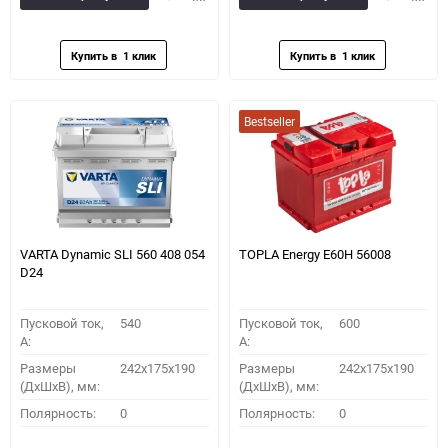
в
к
в
к
избранное
сравнению
избранное
сравн
Bestseller
VARTA Dynamic SLI 560 408 054
TOPLA Energy E60H 56008
D24
Пусковой ток,
540
Пусковой ток,
600
A:
A:
Размеры
242x175x190
Размеры
242x175x190
(ДхШхВ), мм:
(ДхШхВ), мм:
Полярность:
0
Полярность:
0