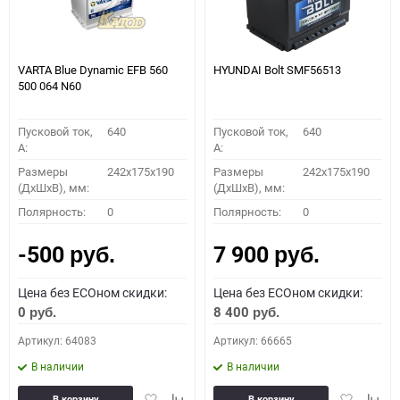
VARTA Blue Dynamic EFB 560
HYUNDAI Bolt SMF56513
500 064 N60
Пусковой ток,
640
Пусковой ток,
640
A:
A:
Размеры
242x175x190
Размеры
242x175x190
(ДхШхВ), мм:
(ДхШхВ), мм:
Полярность:
0
Полярность:
0
-500
7 900
руб.
руб.
Цена без ECOном скидки:
Цена без ECOном скидки:
0
8 400
руб.
руб.
Артикул: 64083
Артикул: 66665
В наличии
В наличии
Добавить
Добавить
Добавить
Доба
В корзину
В корзину