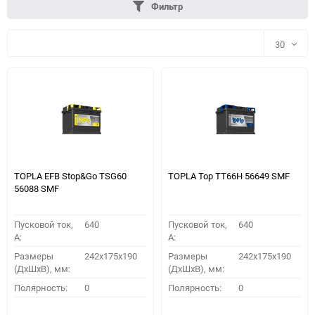
Фильтр
30
30
60
90
150
TOPLA EFB Stop&Go TSG60
TOPLA Top TT66H 56649 SMF
56088 SMF
Пусковой ток,
640
Пусковой ток,
640
A:
A:
Размеры
242x175x190
Размеры
242x175x190
(ДхШхВ), мм:
(ДхШхВ), мм:
ПОДОБРАТЬ
Полярность:
0
Полярность:
0