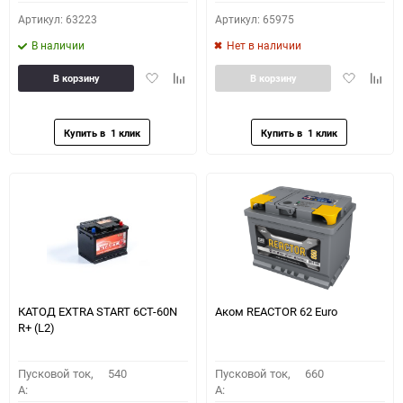
Артикул: 63223
Артикул: 65975
В наличии
Нет в наличии
Добавить
Добавить
Добавить
Доба
В корзину
В корзину
в
к
в
к
избранное
сравнению
избранное
сравн
КАТОД EXTRA START 6СТ-60N
Аком REACTOR 62 Euro
R+ (L2)
Пусковой ток,
540
Пусковой ток,
660
A:
A: