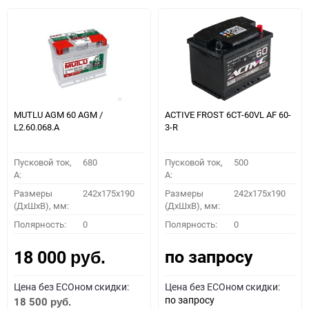
MUTLU AGM 60 AGM /
ACTIVE FROST 6СТ-60VL АF 60-
L2.60.068.A
3-R
Пусковой ток,
680
Пусковой ток,
500
A:
A:
Размеры
242x175x190
Размеры
242x175x190
(ДхШхВ), мм:
(ДхШхВ), мм:
Полярность:
0
Полярность:
0
по запросу
18 000
руб.
Цена без ECOном скидки:
Цена без ECOном скидки:
по запросу
18 500
руб.