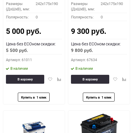
Размеры
242x175x190
Размеры
242x175x190
(ДхШхВ), мм:
(ДхШхВ), мм:
Полярность:
0
Полярность:
0
5 000
9 300
руб.
руб.
Цена без ECOном скидки:
Цена без ECOном скидки:
5 500
9 800
руб.
руб.
Артикул: 61011
Артикул: 67634
В наличии
В наличии
Добавить
Добавить
Добавить
Доба
В корзину
В корзину
в
к
в
к
избранное
сравнению
избранное
сравн