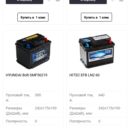
в
к
в
к
избранное
сравнению
избранное
сравн
HYUNDAI Bolt SMF56219
HITEC EFB LN2 60
Пусковой ток,
590
Пусковой ток,
640
A:
A:
Размеры
242x175x190
Размеры
242x175x190
(ДхШхВ), мм:
(ДхШхВ), мм:
Полярность:
0
Полярность:
0