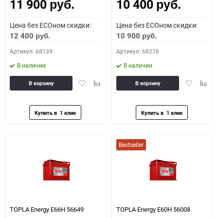
11 900
10 400
Как определить полярность?
руб.
руб.
Цена без ECOном скидки:
Цена без ECOном скидки:
0 - обратная
1 - прямая
3 - обратная
4 - прямая
12 400
10 900
руб.
руб.
Артикул: 68139
Артикул: 68276
В наличии
В наличии
Добавить
Добавить
Добавить
Доба
В корзину
В корзину
в
к
в
к
избранное
сравнению
избранное
сравн
Bestseller
TOPLA Energy E66H 56649
TOPLA Energy E60H 56008