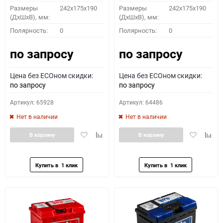
Размеры
242x175x190
Размеры
242x175x190
(ДхШхВ), мм:
(ДхШхВ), мм:
Полярность:
0
Полярность:
0
по запросу
по запросу
Цена без ECOном скидки:
Цена без ECOном скидки:
по запросу
по запросу
Артикул: 65928
Артикул: 64486
Нет в наличии
Нет в наличии
Добавить
Добавить
Добавить
Доба
В корзину
В корзину
в
к
в
к
избранное
сравнению
избранное
сравн