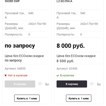
56088 SMF
L2.60.054.A
Пусковой ток,
640
Пусковой ток,
540
A:
A:
Размеры
242x175x190
Размеры
242x175x190
(ДхШхВ), мм:
(ДхШхВ), мм:
Полярность:
0
Полярность:
0
по запросу
8 000
руб.
Цена без ECOном скидки:
Цена без ECOном скидки:
по запросу
8 500
руб.
Артикул: 64850
Артикул: 62440
Нет в наличии
В наличии
Добавить
Добавить
Добавить
Доба
В корзину
В корзину
в
к
в
к
избранное
сравнению
избранное
сравн