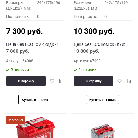
Размеры
242x175x190
Размеры
242x175x190
(ДхШхВ), мм:
(ДхШхВ), мм:
Полярность:
0
Полярность:
0
7 300
10 300
руб.
руб.
Цена без ECOном скидки:
Цена без ECOном скидки:
7 800
10 800
руб.
руб.
Артикул: 64008
Артикул: 67998
В наличии
В наличии
Добавить
Добавить
Добавить
Доба
В корзину
В корзину
в
к
в
к
избранное
сравнению
избранное
сравн
Bestseller