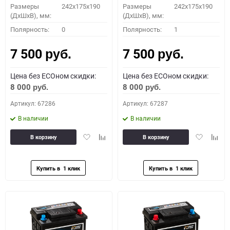
Размеры
242x175x190
Размеры
242x175x190
(ДхШхВ), мм:
(ДхШхВ), мм:
Полярность:
0
Полярность:
1
7 500
7 500
руб.
руб.
Цена без ECOном скидки:
Цена без ECOном скидки:
8 000
8 000
руб.
руб.
Артикул: 67286
Артикул: 67287
В наличии
В наличии
Добавить
Добавить
Добавить
Доба
В корзину
В корзину
в
к
в
к
избранное
сравнению
избранное
сравн