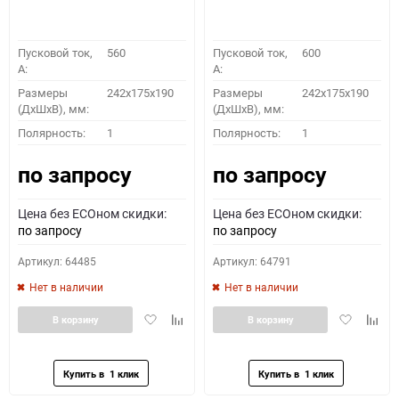
Пусковой ток,
560
Пусковой ток,
600
A:
A:
Размеры
242x175x190
Размеры
242x175x190
(ДхШхВ), мм:
(ДхШхВ), мм:
Полярность:
1
Полярность:
1
по запросу
по запросу
Цена без ECOном скидки:
Цена без ECOном скидки:
по запросу
по запросу
Артикул: 64485
Артикул: 64791
Нет в наличии
Нет в наличии
Добавить
Добавить
Добавить
Доба
В корзину
В корзину
в
к
в
к
избранное
сравнению
избранное
сравн