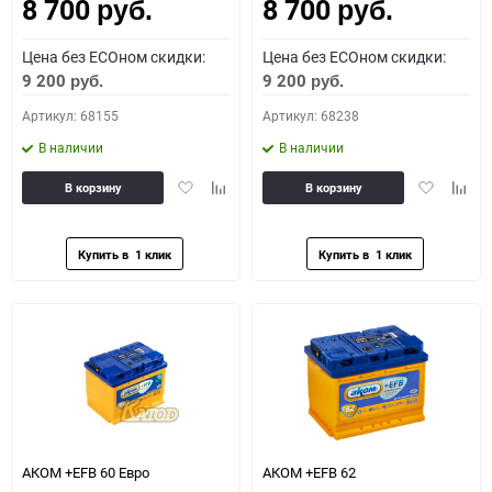
8 700
8 700
Как определить полярность?
руб.
руб.
Цена без ECOном скидки:
Цена без ECOном скидки:
0 - обратная
1 - прямая
3 - обратная
4 - прямая
9 200
9 200
руб.
руб.
Артикул: 68155
Артикул: 68238
В наличии
В наличии
Добавить
Добавить
Добавить
Доба
В корзину
В корзину
в
к
в
к
избранное
сравнению
избранное
сравн
АКОМ +EFB 60 Евро
АКОМ +EFB 62