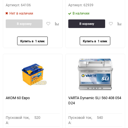
Артикул: 64106
Артикул: 62939
Нет в наличии
В наличии
Добавить
Добавить
Добавить
Доба
В корзину
В корзину
в
к
в
к
избранное
сравнению
избранное
сравн
АКОМ 60 Евро
VARTA Dynamic SLI 560 408 054
D24
Пусковой ток,
520
Пусковой ток,
540
A:
A: