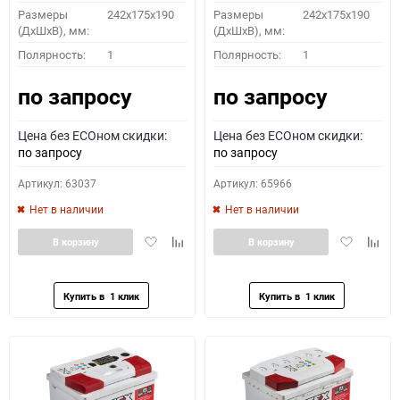
Размеры
242x175x190
Размеры
242x175x190
(ДхШхВ), мм:
(ДхШхВ), мм:
Полярность:
1
Полярность:
1
по запросу
по запросу
Цена без ECOном скидки:
Цена без ECOном скидки:
по запросу
по запросу
Артикул: 63037
Артикул: 65966
Нет в наличии
Нет в наличии
Добавить
Добавить
Добавить
Доба
В корзину
В корзину
в
к
в
к
избранное
сравнению
избранное
сравн