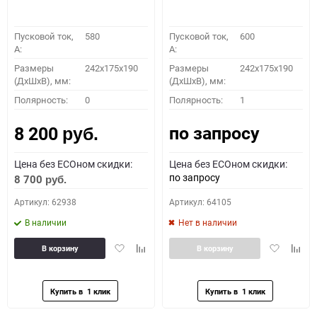
Пусковой ток,
580
Пусковой ток,
600
A:
A:
Размеры
242x175x190
Размеры
242x175x190
(ДхШхВ), мм:
(ДхШхВ), мм:
Полярность:
0
Полярность:
1
по запросу
8 200
руб.
Цена без ECOном скидки:
Цена без ECOном скидки:
по запросу
8 700
руб.
Артикул: 62938
Артикул: 64105
В наличии
Нет в наличии
Добавить
Добавить
Добавить
Доба
В корзину
В корзину
в
к
в
к
избранное
сравнению
избранное
сравн