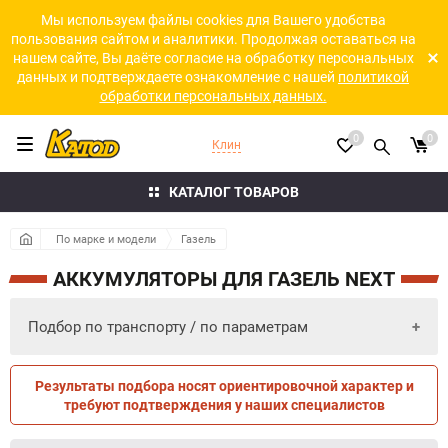
Мы используем файлы cookies для Вашего удобства
пользования сайтом и аналитики. Продолжая оставаться на
нашем сайте, Вы даёте согласие на обработку персональных
данных и подтверждаете ознакомление с нашей
политикой
обработки персональных данных.
0
0
Клин
КАТАЛОГ ТОВАРОВ
По марке и модели
Газель
АККУМУЛЯТОРЫ ДЛЯ ГАЗЕЛЬ NEXT
Подбор по транспорту / по параметрам
Результаты подбора носят ориентировочной характер и
ПО ПАРАМЕТРАМ
ПО ТРАНСПОРТУ
требуют подтверждения у наших специалистов