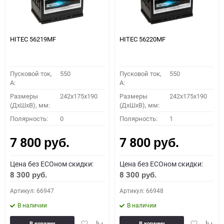
HITEC 56219MF
HITEC 56220MF
Пусковой ток,
550
Пусковой ток,
550
A:
A:
Размеры
242x175x190
Размеры
242x175x190
(ДхШхВ), мм:
(ДхШхВ), мм:
Полярность:
0
Полярность:
1
7 800
7 800
руб.
руб.
Цена без ECOном скидки:
Цена без ECOном скидки:
8 300
8 300
руб.
руб.
Артикул: 66947
Артикул: 66948
В наличии
В наличии
Добавить
Добавить
Добавить
Доба
В корзину
В корзину