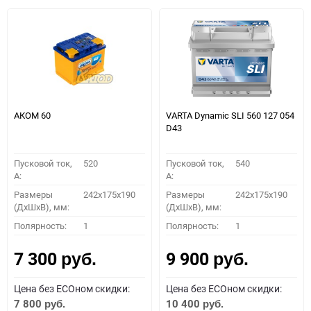
АКОМ 60
VARTA Dynamic SLI 560 127 054
D43
Пусковой ток,
520
Пусковой ток,
540
A:
A:
Размеры
242x175x190
Размеры
242x175x190
(ДхШхВ), мм:
(ДхШхВ), мм:
Полярность:
1
Полярность:
1
7 300
9 900
руб.
руб.
Цена без ECOном скидки:
Цена без ECOном скидки:
7 800
10 400
руб.
руб.