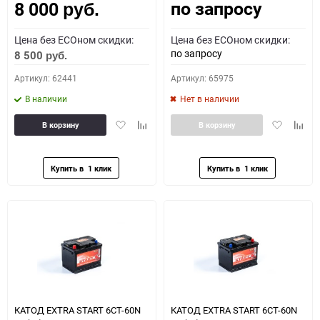
по запросу
8 000
руб.
Цена без ECOном скидки:
Цена без ECOном скидки:
по запросу
8 500
руб.
Артикул: 62441
Артикул: 65975
В наличии
Нет в наличии
Добавить
Добавить
Добавить
Доба
В корзину
В корзину
в
к
в
к
избранное
сравнению
избранное
сравн
КАТОД EXTRA START 6СТ-60N
КАТОД EXTRA START 6СТ-60N