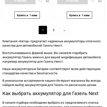
Добавить
Добавить
Добавить
Доба
В корзину
В корзину
в
к
в
к
избранное
сравнению
избранное
сравн
1
2
→
Компания «Катод» предлагает надежные аккумуляторы отличного
качества для автомобилей Газель Некст.
Воспользовавшись формой выше, Вы сможете подобрать
аккумулятор Газель именно для вашей модификации автомобиля,
например аккумулятор для Газель Некст.
Наши аккумуляторные батареи соответствуют всем действующим
стандартам качества и безопасности.
В уникальном ассортименте нашего Интернет-магазина Вы всегда
найдете выбор аккумуляторов для Газель по различным ценам.
Как выбрать аккумулятор для Газель Next
В начале подбора необходимо выбрать из предлагаемого списка
конкретный тип транспортного средства, для которого подбирается