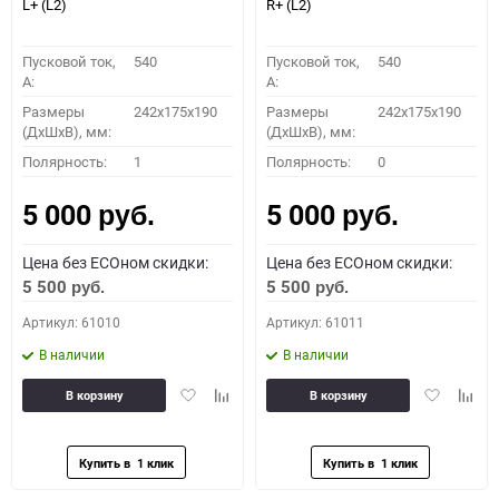
L+ (L2)
R+ (L2)
Пусковой ток,
540
Пусковой ток,
540
A:
A:
Размеры
242x175x190
Размеры
242x175x190
(ДхШхВ), мм:
(ДхШхВ), мм:
Полярность:
1
Полярность:
0
5 000
5 000
руб.
руб.
Цена без ECOном скидки:
Цена без ECOном скидки:
5 500
5 500
руб.
руб.
Артикул: 61010
Артикул: 61011
В наличии
В наличии
Добавить
Добавить
Добавить
Доба
В корзину
В корзину
в
к
в
к
избранное
сравнению
избранное
сравн