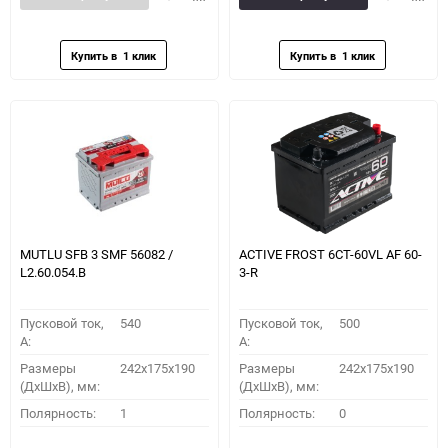
в
к
в
к
избранное
сравнению
избранное
сравн
MUTLU SFB 3 SMF 56082 /
ACTIVE FROST 6СТ-60VL АF 60-
L2.60.054.B
3-R
Пусковой ток,
540
Пусковой ток,
500
A:
A:
Размеры
242x175x190
Размеры
242x175x190
(ДхШхВ), мм:
(ДхШхВ), мм:
Полярность:
1
Полярность:
0