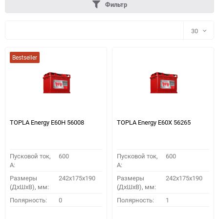
Фильтр
30
30
Bestseller
60
90
150
TOPLA Energy E60H 56008
TOPLA Energy E60X 56265
Пусковой ток,
600
Пусковой ток,
600
A:
A:
Размеры
242x175x190
Размеры
242x175x190
(ДхШхВ), мм:
(ДхШхВ), мм:
ПОДОБРАТЬ
Полярность:
0
Полярность:
1