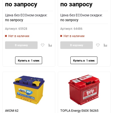
по запросу
по запросу
Цена без ECOном скидки:
Цена без ECOном скидки:
по запросу
по запросу
Артикул: 65928
Артикул: 64486
Нет в наличии
Нет в наличии
Добавить
Добавить
Добавить
Доба
В корзину
В корзину
в
к
в
к
избранное
сравнению
избранное
сравн
АКОМ 62
TOPLA Energy E60X 56265