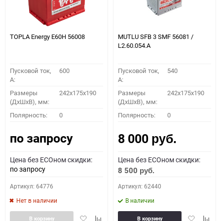
TOPLA Energy E60H 56008
MUTLU SFB 3 SMF 56081 /
L2.60.054.A
Пусковой ток,
600
Пусковой ток,
540
A:
A:
Размеры
242x175x190
Размеры
242x175x190
(ДхШхВ), мм:
(ДхШхВ), мм:
Полярность:
0
Полярность:
0
по запросу
8 000
руб.
Цена без ECOном скидки:
Цена без ECOном скидки:
по запросу
8 500
руб.
Артикул: 64776
Артикул: 62440
Нет в наличии
В наличии
Добавить
Добавить
Добавить
Доба
В корзину
В корзину