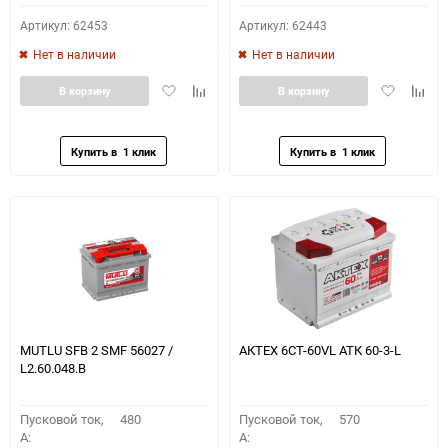
Артикул: 62453
Артикул: 62443
Нет в наличии
Нет в наличии
Добавить
Добавить
Добавить
Доба
В корзину
В корзину
в
к
в
к
избранное
сравнению
избранное
сравн
MUTLU SFB 2 SMF 56027 /
АКТЕХ 6СТ-60VL АТК 60-3-L
L2.60.048.B
Пусковой ток,
480
Пусковой ток,
570
A:
A: