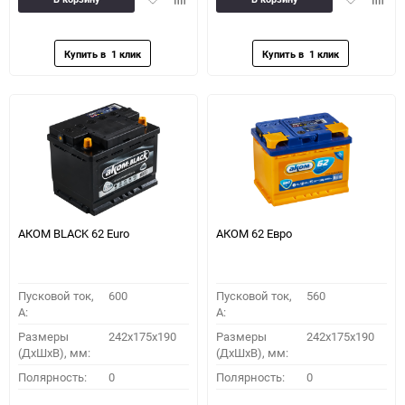
в
к
в
к
избранное
сравнению
избранное
сравн
АКОМ BLACK 62 Euro
АКОМ 62 Евро
Пусковой ток,
600
Пусковой ток,
560
A:
A:
Размеры
242x175x190
Размеры
242x175x190
(ДхШхВ), мм:
(ДхШхВ), мм:
Полярность:
0
Полярность:
0