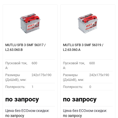
MUTLU SFB 3 SMF 56317 /
MUTLU SFB 3 SMF 56319 /
L2.63.060.B
L2.63.060.A
Пусковой ток,
600
Пусковой ток,
600
A:
A:
Размеры
242x175x190
Размеры
242x175x190
(ДхШхВ), мм:
(ДхШхВ), мм:
Полярность:
1
Полярность:
0
по запросу
по запросу
Цена без ECOном скидки:
Цена без ECOном скидки:
по запросу
по запросу