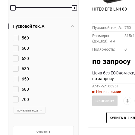
HITEC EFB LN4 80
Пусковой ток, A
Пусковой ток, A:
750
Размеры
315x1
560
(ДхШхВ), мм:
600
Полярность:
0
620
по запросу
630
Цена без ECOном ски
по запросу
650
Артикул: 66961
680
Нет в наличии
700
Быст
В КОРЗИНУ
прос
показать еще
очистить