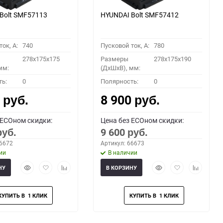
Bolt SMF57113
HYUNDAI Bolt SMF57412
ок, A:
740
Пусковой ток, A:
780
278x175x175
Размеры
278x175x190
мм:
(ДхШхВ), мм:
ть:
0
Полярность:
0
0
8 900
руб.
руб.
 ECOном скидки:
Цена без ECOном скидки:
9 600
руб.
руб.
66672
Артикул: 66673
ии
В наличии
Быстрый
Добавить
Добавить
Быстрый
Добавить
Добавить
НУ
В КОРЗИНУ
просмотр
в
к
просмотр
в
к
избранное
сравнению
избранное
сравнени