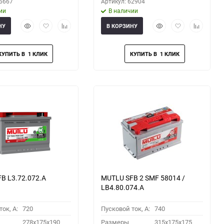
66667
Артикул: 62904
ии
В наличии
Быстрый
Добавить
Добавить
Быстрый
Добавить
Добавить
НУ
В КОРЗИНУ
просмотр
в
к
просмотр
в
к
избранное
сравнению
избранное
сравнени
B L3.72.072.A
MUTLU SFB 2 SMF 58014 /
LB4.80.074.A
ок, A:
720
Пусковой ток, A:
740
278x175x190
Размеры
315x175x175