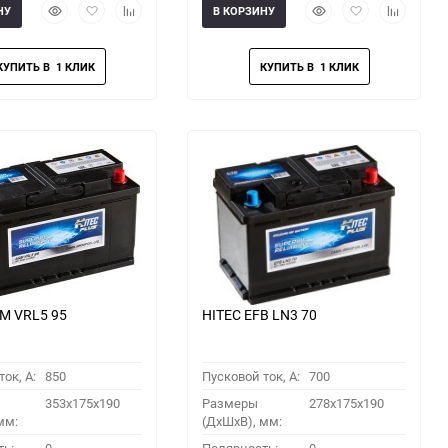
Быстрый
Добавить
Добавить
Быстрый
Добавить
Добавить
НУ
В КОРЗИНУ
просмотр
в
к
просмотр
в
к
избранное
сравнению
избранное
сравнени
M VRL5 95
HITEC EFB LN3 70
ок, A:
850
Пусковой ток, A:
700
353x175x190
Размеры
278x175x190
мм:
(ДхШхВ), мм: