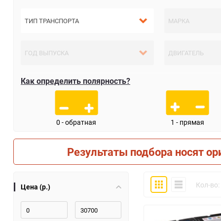
Как определить полярность?
0 - обратная
1 - прямая
Результаты подбора носят ор
Плитка
Компактно
Кол-во:
Цена (р.)
30