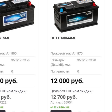
8515MF
HITEC 60044MF
ок, A:
800
Пусковой ток, A:
870
353x175x175
Размеры
353x175x190
мм:
(ДхШхВ), мм:
ть:
0
Полярность:
0
00
12 000
руб.
руб.
 ECOном скидки:
Цена без ECOном скидки:
0
12 700
руб.
руб.
67222
Артикул: 66954
ии
В наличии