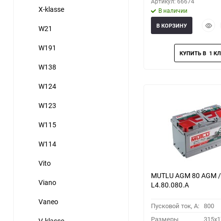
Артикул: 66674
X-klasse
В наличии
Быст
В КОРЗИНУ
W21
прос
W191
W138
W124
W123
W115
W114
Vito
MUTLU AGM 80 AGM /
Viano
L4.80.080.A
Vaneo
Пусковой ток, A:
800
Размеры
315x1
V-klasse