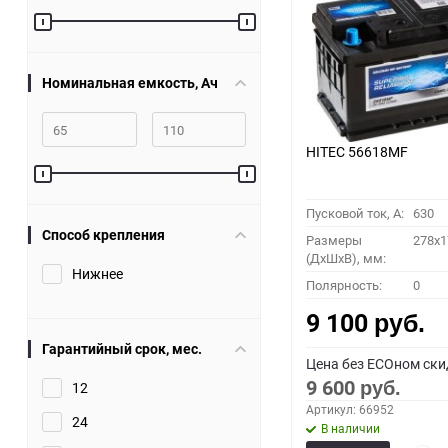
60
90
Номинальная емкость, Ач
150
HITEC 56618MF
Пусковой ток, A:
630
Способ крепления
Размеры
278x1
(ДхШхВ), мм:
Нижнее
Полярность:
0
9 100
руб.
Гарантийный срок, мес.
Цена без ECOном ски
9 600
12
руб.
Артикул: 66952
24
В наличии