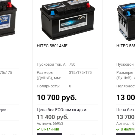
HITEC 58014MF
HITEC 5
Пусковой ток, A:
750
Пусковой т
75x175
Размеры
315x175x175
Размеры
(ДхШхВ), мм:
(ДхШхВ), 
Полярность:
0
Полярнос
10 700
13 0
руб.
дки:
Цена без ECOном скидки:
Цена без
11 400
13 70
руб.
Артикул: 66953
Артикул: 
В наличии
В налич