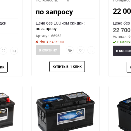
Полярность:
0
Полярнос
22 0
по запросу
дки:
Цена без ECOном скидки:
Цена без
по запросу
22 70
Артикул: 66963
Артикул: 
Нет в наличии
В налич
Быстрый
Добавить
Добавить
рый
Добавить
Добавить
В КОРЗИНУ
В КОРЗИ
просмотр
в
к
мотр
в
к
избранное
сравнению
избранное
сравнению