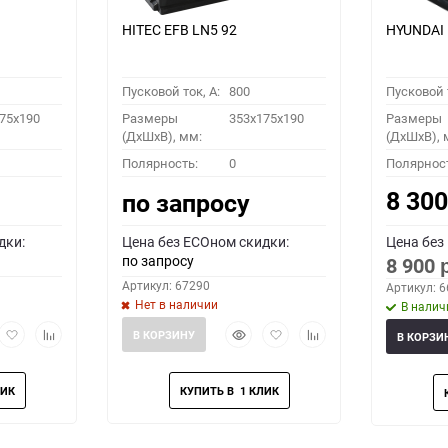
HITEC EFB LN5 92
HYUNDAI 
Пусковой ток, A:
800
Пусковой т
75x190
Размеры
353x175x190
Размеры
(ДхШхВ), мм:
(ДхШхВ), 
Полярность:
0
Полярнос
8 30
по запросу
дки:
Цена без ECOном скидки:
Цена без
по запросу
8 900
Артикул: 67290
Артикул: 
Нет в наличии
В налич
рый
Добавить
Добавить
Быстрый
Добавить
Добавить
В КОРЗИНУ
В КОРЗИ
мотр
в
к
просмотр
в
к
избранное
сравнению
избранное
сравнению