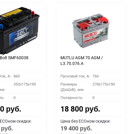
Bolt SMF60038
MUTLU AGM 70 AGM /
L3.70.076.A
ок, A:
860
Пусковой ток, A:
760
353x175x190
Размеры
278x175x190
мм:
(ДхШхВ), мм:
ть:
0
Полярность:
0
00
18 800
руб.
руб.
 ECOном скидки:
Цена без ECOном скидки:
0
19 400
руб.
руб.