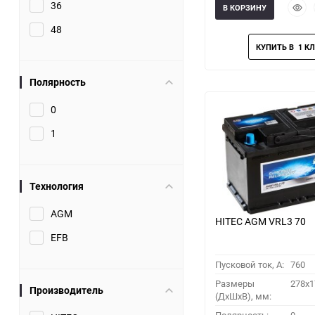
Быст
36
В КОРЗИНУ
прос
48
Полярность
0
1
Технология
AGM
HITEC AGM VRL3 70
EFB
Пусковой ток, A:
760
Размеры
278x1
Производитель
(ДхШхВ), мм: