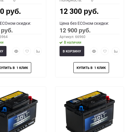
ть:
0
Полярность:
0
00
12 300
руб.
руб.
 ECOном скидки:
Цена без ECOном скидки:
0
12 900
руб.
руб.
66964
Артикул: 66960
ии
В наличии
Быстрый
Добавить
Добавить
Быстрый
Добавить
Добавить
НУ
В КОРЗИНУ
просмотр
в
к
просмотр
в
к
избранное
сравнению
избранное
сравнени