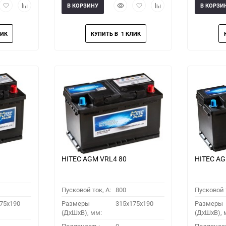
рый
Добавить
Добавить
Быстрый
Добавить
Добавить
В КОРЗИНУ
В КОРЗИ
мотр
в
к
просмотр
в
к
избранное
сравнению
избранное
сравнению
HITEC AGM VRL4 80
HITEC AG
Пусковой ток, A:
800
Пусковой т
75x190
Размеры
315x175x190
Размеры
(ДхШхВ), мм:
(ДхШхВ), 