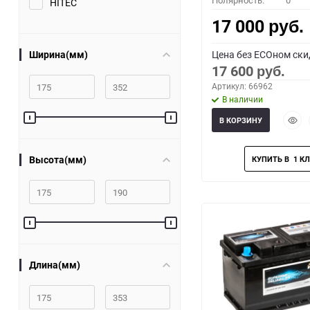
Полярность:
0
HITEC
17 000
руб.
Ширина(мм)
Цена без ECOном ски
17 600
руб.
Артикул: 66962
В наличии
Быст
В КОРЗИНУ
прос
Высота(мм)
Длина(мм)