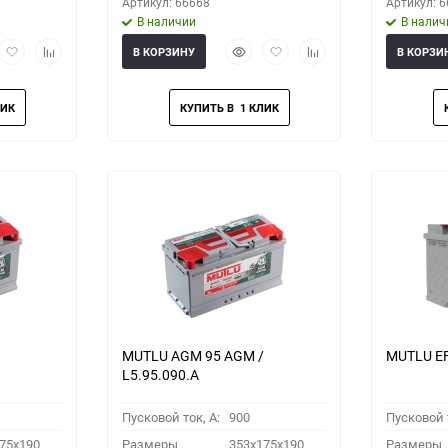
Артикул: 66668
Артикул: 
В наличии
В налич
рый
Добавить
Добавить
Быстрый
Добавить
Добавить
В КОРЗИНУ
В КОРЗИ
мотр
в
к
просмотр
в
к
избранное
сравнению
избранное
сравнению
MUTLU AGM 95 AGM /
MUTLU EF
L5.95.090.A
Пусковой ток, A:
900
Пусковой т
75x190
Размеры
353x175x190
Размеры