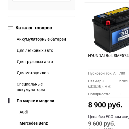
Каталог товаров
Аккумуляторные батареи
Для легковых авто
HYUNDAI Bolt SMF57
Для грузовых авто
Для мотоциклов
Пусковой ток, A:
780
Размеры
278x1
Специальные
(ДхШхВ), мм:
аккумуляторы
Полярность:
1
По марке и модели
8 900
руб.
Audi
Цена без ECOном ски
9 600
Mercedes Benz
руб.