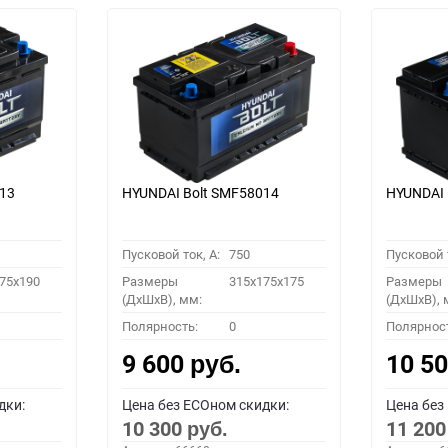
413
HYUNDAI Bolt SMF58014
HYUNDAI 
Пусковой ток, A:
750
Пусковой т
75x190
Размеры
315x175x175
Размеры
(ДхШхВ), мм:
(ДхШхВ), 
Полярность:
0
Полярнос
9 600
10 5
руб.
дки:
Цена без ECOном скидки:
Цена без
10 300
11 20
руб.