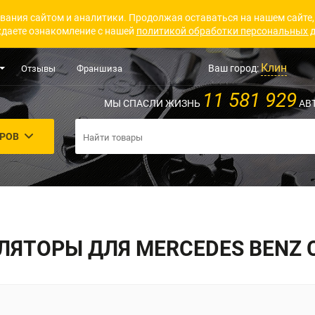
вания сайтом и аналитики. Продолжая оставаться на нашем сайте,
даете ознакомление с нашей
политикой обработки персональных 
Клин
Ваш город:
Отзывы
Франшиза
11 581 929
МЫ СПАСЛИ ЖИЗНЬ
АВ
АРОВ
ЯТОРЫ ДЛЯ MERCEDES BENZ 