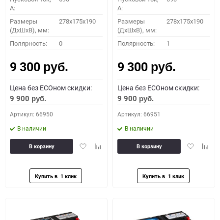
A:
A:
Размеры
278x175x190
Размеры
278x175x190
(ДхШхВ), мм:
(ДхШхВ), мм:
Полярность:
0
Полярность:
1
9 300
9 300
руб.
руб.
Цена без ECOном скидки:
Цена без ECOном скидки:
9 900
9 900
руб.
руб.
Артикул: 66950
Артикул: 66951
В наличии
В наличии
Добавить
Добавить
Добавить
Доба
В корзину
В корзину
в
к
в
к
избранное
сравнению
избранное
сравн