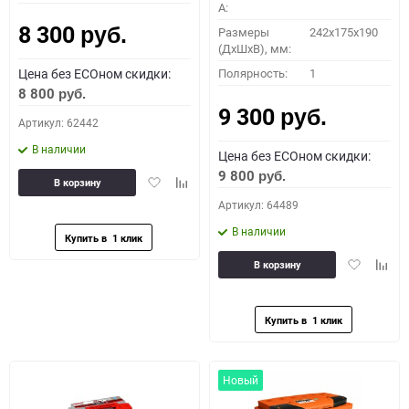
A:
8 300
Размеры
242x175x190
руб.
(ДхШхВ), мм:
ПОДОБРАТЬ
Цена без ECOном скидки:
Полярность:
1
8 800
руб.
9 300
Как определить полярность?
руб.
Артикул: 62442
В наличии
Цена без ECOном скидки:
0 - обратная
1 - прямая
3 - обратная
4 - прямая
9 800
руб.
Добавить
Добавить
В корзину
в
к
Артикул: 64489
избранное
сравнению
В наличии
Добавить
Доба
В корзину
в
к
избранное
сравн
Новый