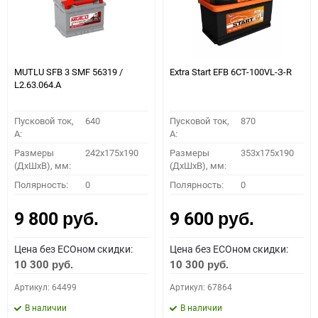
MUTLU SFB 3 SMF 56319 /
Extra Start EFB 6СТ-100VL-З-R
L2.63.064.А
Пусковой ток,
640
Пусковой ток,
870
A:
A:
Размеры
242x175x190
Размеры
353х175х190
(ДхШхВ), мм:
(ДхШхВ), мм:
Полярность:
0
Полярность:
0
9 800
9 600
руб.
руб.
Цена без ECOном скидки:
Цена без ECOном скидки:
10 300
10 300
руб.
руб.
Артикул: 64499
Артикул: 67864
В наличии
В наличии