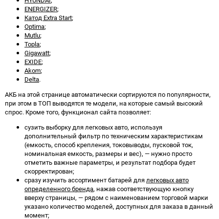
HYUNDAI
;
ENERGIZER
;
Катод Extra Start
;
Optima
;
Mutlu
;
Topla
;
Gigawatt
;
EXIDE
;
Akom
;
Delta
.
АКБ на этой странице автоматически сортируются по популярности,
при этом в ТОП выводятся те модели, на которые самый высокий
спрос. Кроме того, функционал сайта позволяет:
сузить выборку для легковых авто, используя
дополнительный фильтр по техническим характеристикам
(емкость, способ крепления, токовыводы, пусковой ток,
номинальная емкость, размеры и вес), — нужно просто
отметить важные параметры, и результат подбора будет
скорректирован;
сразу изучить ассортимент батарей для
легковых авто
определенного бренда
, нажав соответствующую кнопку
вверху страницы, — рядом с наименованием торговой марки
указано количество моделей, доступных для заказа в данный
момент;