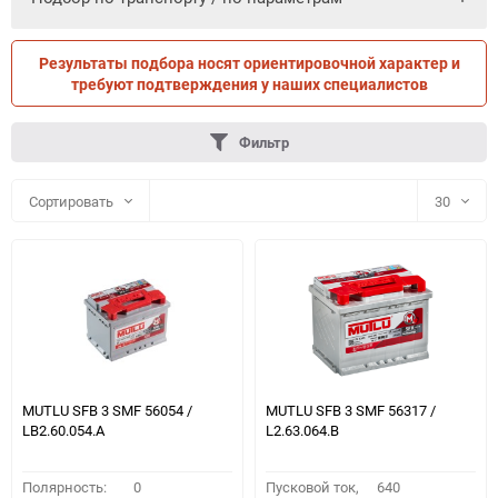
Результаты подбора носят ориентировочной характер и
ПО ПАРАМЕТРАМ
ПО ТРАНСПОРТУ
требуют подтверждения у наших специалистов
Фильтр
Сортировать
30
30
60
90
150
MUTLU SFB 3 SMF 56054 /
MUTLU SFB 3 SMF 56317 /
LB2.60.054.A
L2.63.064.B
Полярность:
0
Пусковой ток,
640