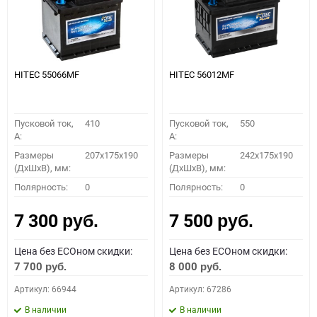
HITEC 55066MF
HITEC 56012MF
Пусковой ток,
410
Пусковой ток,
550
A:
A:
Размеры
207x175x190
Размеры
242x175x190
(ДхШхВ), мм:
(ДхШхВ), мм:
Полярность:
0
Полярность:
0
7 300
7 500
руб.
руб.
Цена без ECOном скидки:
Цена без ECOном скидки:
7 700
8 000
руб.
руб.
Артикул: 66944
Артикул: 67286
В наличии
В наличии