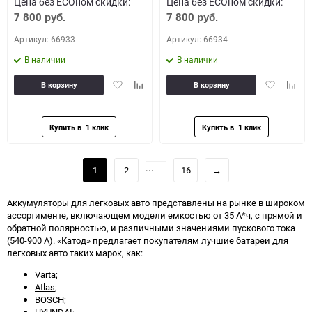
Цена без ECOном скидки:
Цена без ECOном скидки:
7 800
7 800
руб.
руб.
Артикул: 66933
Артикул: 66934
В наличии
В наличии
Добавить
Добавить
Добавить
Доба
В корзину
В корзину
в
к
в
к
избранное
сравнению
избранное
сравн
...
1
2
16
→
Аккумуляторы для легковых авто представлены на рынке в широком
ассортименте, включающем модели емкостью от 35 А*ч, с прямой и
обратной полярностью, и различными значениями пускового тока
(540-900 А). «Катод» предлагает покупателям лучшие батареи для
легковых авто таких марок, как:
Varta
;
Atlas
;
BOSCH
;