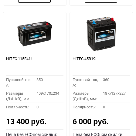
HITEC 115E41L
HITEC 45B19L
Пусковой ток,
850
Пусковой ток,
360
A:
A:
Размеры
409x170x234
Размеры
187x127x227
(ДхШхВ), мм:
(ДхШхВ), мм:
Полярность:
0
Полярность:
0
13 400
6 000
руб.
руб.
Цена без ECOном скидки:
Цена без ECOном скидки: