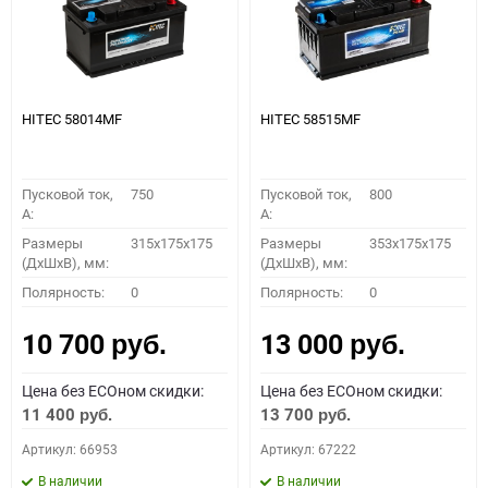
HITEC 58014MF
HITEC 58515MF
Пусковой ток,
750
Пусковой ток,
800
A:
A:
Размеры
315x175x175
Размеры
353x175x175
(ДхШхВ), мм:
(ДхШхВ), мм:
Полярность:
0
Полярность:
0
10 700
13 000
руб.
руб.
Цена без ECOном скидки:
Цена без ECOном скидки:
11 400
13 700
руб.
руб.
Артикул: 66953
Артикул: 67222
В наличии
В наличии