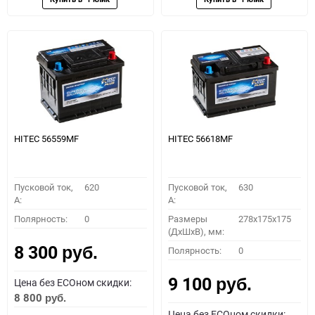
HITEC 56559MF
HITEC 56618MF
Пусковой ток,
620
Пусковой ток,
630
A:
A:
Полярность:
0
Размеры
278x175x175
(ДхШхВ), мм:
8 300
Полярность:
0
руб.
9 100
Цена без ECOном скидки:
руб.
8 800
руб.
Цена без ECOном скидки: