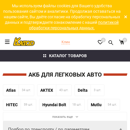
Мы используем файлы cookies для Вашего удобства
пользования сайтом и аналитики. Продолжая оставаться на
нашем сайте, Вы даёте согласие на обработку персональных
данных и подтверждаете ознакомление с нашей
политикой
обработки персональных данных.
0
0
Клин
КАТАЛОГ ТОВАРОВ
АКБ ДЛЯ ЛЕГКОВЫХ АВТО
Atlas
AKTEX
Delta
34 шт.
43 шт.
3 шт.
HITEC
Hyundai Bolt
Mutlu
59 шт.
18 шт.
54 шт.
показать еще
Подбор по транспорту / по параметрам