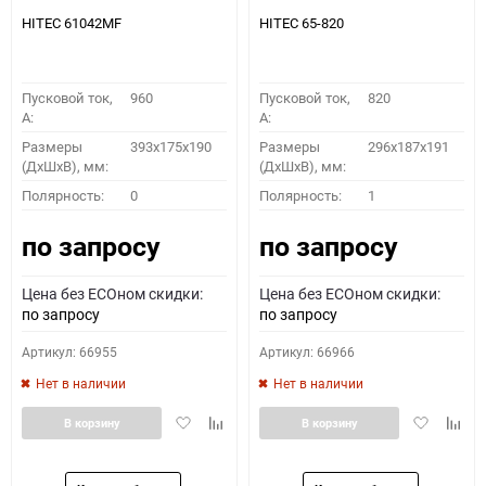
HITEC 61042MF
HITEC 65-820
Пусковой ток,
960
Пусковой ток,
820
A:
A:
Размеры
393x175x190
Размеры
296х187х191
(ДхШхВ), мм:
(ДхШхВ), мм:
Полярность:
0
Полярность:
1
по запросу
по запросу
Цена без ECOном скидки:
Цена без ECOном скидки:
по запросу
по запросу
Артикул: 66955
Артикул: 66966
Нет в наличии
Нет в наличии
Добавить
Добавить
Добавить
Доба
В корзину
В корзину
в
к
в
к
избранное
сравнению
избранное
сравн