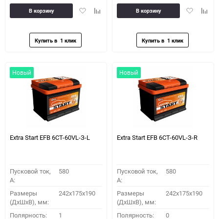
Добавить
Добавить
Добавить
Доба
В корзину
В корзину
в
к
в
к
избранное
сравнению
избранное
сравн
Новый
Новый
Extra Start EFB 6СТ-60VL-З-L
Extra Start EFB 6СТ-60VL-З-R
Пусковой ток,
580
Пусковой ток,
580
A:
A:
Размеры
242х175х190
Размеры
242х175х190
(ДхШхВ), мм:
(ДхШхВ), мм:
Полярность:
1
Полярность:
0