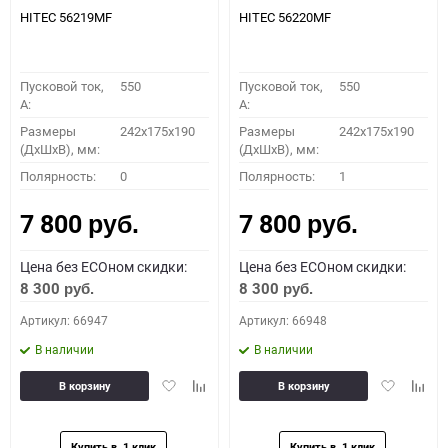
HITEC 56219MF
HITEC 56220MF
Пусковой ток,
550
Пусковой ток,
550
A:
A:
Размеры
242x175x190
Размеры
242x175x190
(ДхШхВ), мм:
(ДхШхВ), мм:
Полярность:
0
Полярность:
1
7 800
7 800
руб.
руб.
Цена без ECOном скидки:
Цена без ECOном скидки:
8 300
8 300
руб.
руб.
Артикул: 66947
Артикул: 66948
В наличии
В наличии
Добавить
Добавить
Добавить
Доба
В корзину
В корзину
в
к
в
к
избранное
сравнению
избранное
сравн