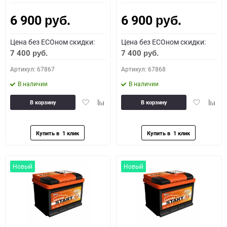
6 900
6 900
руб.
руб.
Цена без ECOном скидки:
Цена без ECOном скидки:
7 400
7 400
руб.
руб.
Артикул: 67867
Артикул: 67868
В наличии
В наличии
Добавить
Добавить
Добавить
Доба
В корзину
В корзину
в
к
в
к
избранное
сравнению
избранное
сравн
Новый
Новый