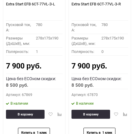
Extra Start EFB 6СТ-77VL-З-L
Extra Start EFB 6СТ-77VL-З-R
Пусковой ток,
780
Пусковой ток,
780
A:
A:
Размеры
278х175х190
Размеры
278х175х190
(ДхШхВ), мм:
(ДхШхВ), мм:
Полярность:
1
Полярность:
0
7 900
7 900
руб.
руб.
Цена без ECOном скидки:
Цена без ECOном скидки:
8 500
8 500
руб.
руб.
Артикул: 67869
Артикул: 67870
В наличии
В наличии
Добавить
Добавить
Добавить
Доба
В корзину
В корзину
в
к
в
к
избранное
сравнению
избранное
сравн