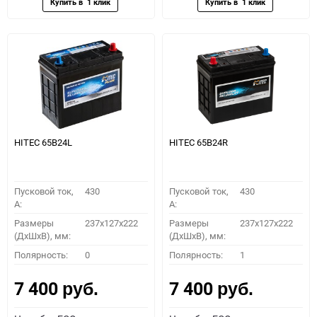
HITEC 65B24L
HITEC 65B24R
Пусковой ток,
430
Пусковой ток,
430
A:
A:
Размеры
237x127x222
Размеры
237x127x222
(ДхШхВ), мм:
(ДхШхВ), мм:
Полярность:
0
Полярность:
1
7 400
7 400
руб.
руб.