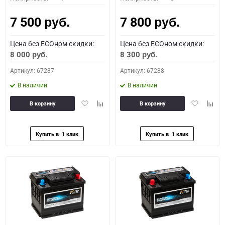
7 500
7 800
руб.
руб.
Цена без ECOном скидки:
Цена без ECOном скидки:
8 000
8 300
руб.
руб.
Артикул: 67287
Артикул: 67288
В наличии
В наличии
Добавить
Добавить
Добавить
Доба
В корзину
В корзину
в
к
в
к
избранное
сравнению
избранное
сравн