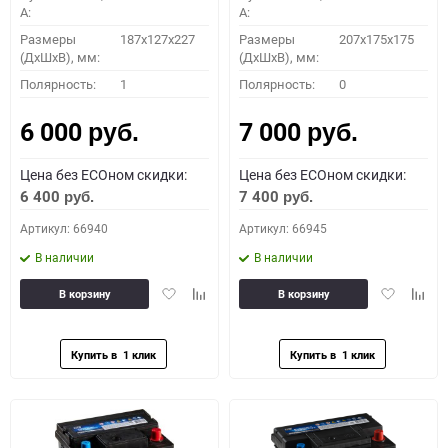
A:
A:
Размеры
187x127x227
Размеры
207x175x175
(ДхШхВ), мм:
(ДхШхВ), мм:
Полярность:
1
Полярность:
0
6 000
7 000
руб.
руб.
Цена без ECOном скидки:
Цена без ECOном скидки:
6 400
7 400
руб.
руб.
Артикул: 66940
Артикул: 66945
В наличии
В наличии
Добавить
Добавить
Добавить
Доба
В корзину
В корзину
в
к
в
к
избранное
сравнению
избранное
сравн