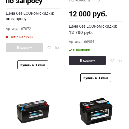
по запросу
Полярность:
0
12 000
Цена без ECOном скидки:
руб.
по запросу
Цена без ECOном скидки:
Артикул: 67072
12 700
руб.
Нет в наличии
Артикул: 66954
Добавить
Добавить
В корзину
В наличии
в
к
избранное
сравнению
Добавить
Доба
В корзину
в
к
избранное
сравн