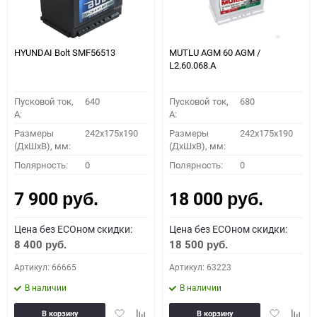
HYUNDAI Bolt SMF56513
MUTLU AGM 60 AGM /
L2.60.068.A
Пусковой ток,
640
Пусковой ток,
680
A:
A:
Размеры
242x175x190
Размеры
242x175x190
(ДхШхВ), мм:
(ДхШхВ), мм:
Полярность:
0
Полярность:
0
7 900
18 000
руб.
руб.
Цена без ECOном скидки:
Цена без ECOном скидки:
8 400
18 500
руб.
руб.
Артикул: 66665
Артикул: 63223
В наличии
В наличии
Добавить
Добавить
Добавить
Доба
В корзину
В корзину