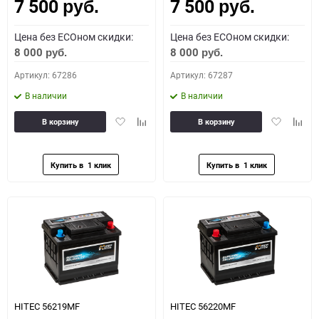
7 500
7 500
Как определить полярность?
руб.
руб.
Цена без ECOном скидки:
Цена без ECOном скидки:
0 - обратная
1 - прямая
3 - обратная
4 - прямая
8 000
8 000
руб.
руб.
Артикул: 67286
Артикул: 67287
В наличии
В наличии
Добавить
Добавить
Добавить
Доба
В корзину
В корзину
в
к
в
к
избранное
сравнению
избранное
сравн
HITEC 56219MF
HITEC 56220MF