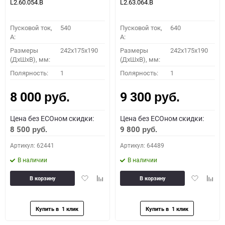
L2.60.054.B
L2.63.064.B
Пусковой ток,
540
Пусковой ток,
640
A:
A:
Размеры
242x175x190
Размеры
242x175x190
(ДхШхВ), мм:
(ДхШхВ), мм:
Полярность:
1
Полярность:
1
8 000
9 300
руб.
руб.
Цена без ECOном скидки:
Цена без ECOном скидки:
8 500
9 800
руб.
руб.
Артикул: 62441
Артикул: 64489
В наличии
В наличии
Добавить
Добавить
Добавить
Доба
В корзину
В корзину
в
к
в
к
избранное
сравнению
избранное
сравн