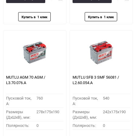
в
к
в
к
избранное
сравнению
избранное
сравн
MUTLU AGM 70 AGM /
MUTLU SFB 3 SMF 56081 /
L3.70.076.A
L2.60.054.A
Пусковой ток,
760
Пусковой ток,
540
A:
A:
Размеры
278x175x190
Размеры
242x175x190
(ДхШхВ), мм:
(ДхШхВ), мм:
Полярность:
0
Полярность:
0