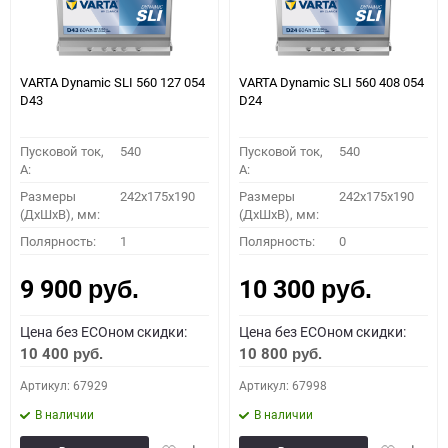
VARTA Dynamic SLI 560 127 054
VARTA Dynamic SLI 560 408 054
D43
D24
Пусковой ток,
540
Пусковой ток,
540
A:
A:
Размеры
242x175x190
Размеры
242x175x190
(ДхШхВ), мм:
(ДхШхВ), мм:
Полярность:
1
Полярность:
0
9 900
10 300
руб.
руб.
Цена без ECOном скидки:
Цена без ECOном скидки:
10 400
10 800
руб.
руб.
Артикул: 67929
Артикул: 67998
В наличии
В наличии