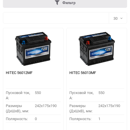
Фильтр
30
30
60
90
150
HITEC 56012MF
HITEC 56013MF
Пусковой ток,
550
Пусковой ток,
550
A:
A:
Размеры
242x175x190
Размеры
242x175x190
(ДхШхВ), мм:
(ДхШхВ), мм:
ПОДОБРАТЬ
Полярность:
0
Полярность:
1