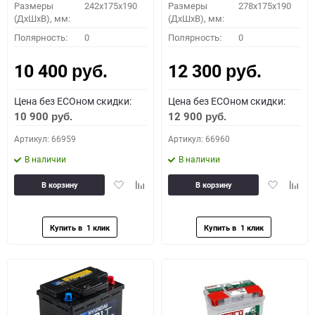
Размеры
242x175x190
Размеры
278x175x190
(ДхШхВ), мм:
(ДхШхВ), мм:
Полярность:
0
Полярность:
0
10 400
12 300
руб.
руб.
Цена без ECOном скидки:
Цена без ECOном скидки:
10 900
12 900
руб.
руб.
Артикул: 66959
Артикул: 66960
В наличии
В наличии
Добавить
Добавить
Добавить
Доба
В корзину
В корзину
в
к
в
к
избранное
сравнению
избранное
сравн