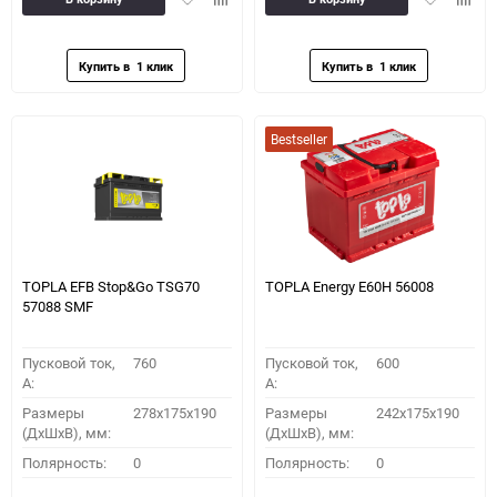
в
к
в
к
избранное
сравнению
избранное
сравн
Bestseller
TOPLA EFB Stop&Go TSG70
TOPLA Energy E60H 56008
57088 SMF
Пусковой ток,
760
Пусковой ток,
600
A:
A:
Размеры
278x175x190
Размеры
242x175x190
(ДхШхВ), мм:
(ДхШхВ), мм:
Полярность:
0
Полярность:
0