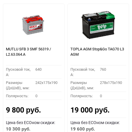
MUTLU SFB 3 SMF 56319 /
TOPLA AGM Stop&Go TAG70 L3
L2.63.064.А
AGM
Пусковой ток,
640
Пусковой ток,
760
A:
A:
Размеры
242x175x190
Размеры
278x175x190
(ДхШхВ), мм:
(ДхШхВ), мм:
Полярность:
0
Полярность:
0
9 800
19 000
руб.
руб.
Цена без ECOном скидки:
Цена без ECOном скидки:
10 300
19 600
руб.
руб.