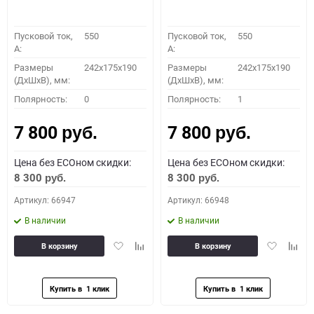
Пусковой ток,
550
Пусковой ток,
550
A:
A:
Размеры
242x175x190
Размеры
242x175x190
(ДхШхВ), мм:
(ДхШхВ), мм:
Полярность:
0
Полярность:
1
7 800
7 800
руб.
руб.
Цена без ECOном скидки:
Цена без ECOном скидки:
8 300
8 300
руб.
руб.
Артикул: 66947
Артикул: 66948
В наличии
В наличии
Добавить
Добавить
Добавить
Доба
В корзину
В корзину
в
к
в
к
избранное
сравнению
избранное
сравн