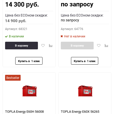
по запросу
14 300
руб.
Цена без ECOном скидки:
Цена без ECOном скидки:
по запросу
14 900
руб.
Артикул: 68321
Артикул: 64776
В наличии
Нет в наличии
Добавить
Добавить
Добавить
Доба
В корзину
В корзину
в
к
в
к
избранное
сравнению
избранное
сравн
Bestseller
TOPLA Energy E60H 56008
TOPLA Energy E60X 56265