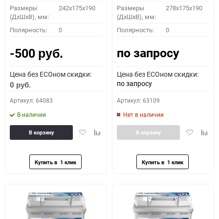
Размеры
242x175x190
Размеры
278x175x190
(ДхШхВ), мм:
(ДхШхВ), мм:
Полярность:
0
Полярность:
0
по запросу
-500
руб.
Цена без ECOном скидки:
Цена без ECOном скидки:
по запросу
0
руб.
Артикул: 64083
Артикул: 63109
В наличии
Нет в наличии
Добавить
Добавить
Добавить
Доба
В корзину
В корзину
в
к
в
к
избранное
сравнению
избранное
сравн