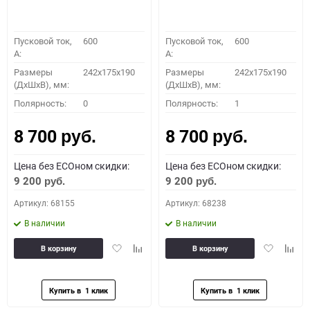
Пусковой ток,
600
Пусковой ток,
600
A:
A:
Размеры
242x175x190
Размеры
242x175x190
(ДхШхВ), мм:
(ДхШхВ), мм:
Полярность:
0
Полярность:
1
8 700
8 700
руб.
руб.
Цена без ECOном скидки:
Цена без ECOном скидки:
9 200
9 200
руб.
руб.
Артикул: 68155
Артикул: 68238
В наличии
В наличии
Добавить
Добавить
Добавить
Доба
В корзину
В корзину
в
к
в
к
избранное
сравнению
избранное
сравн