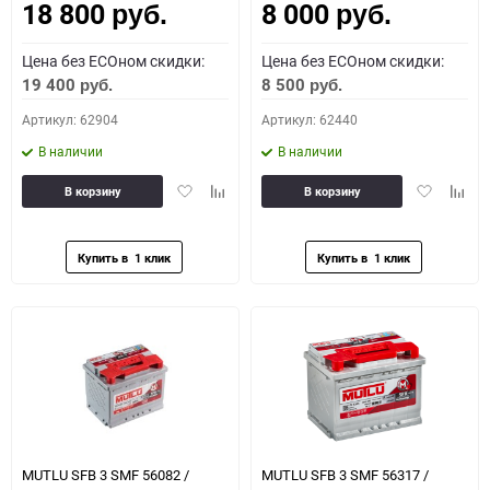
18 800
8 000
руб.
руб.
Цена без ECOном скидки:
Цена без ECOном скидки:
19 400
8 500
руб.
руб.
Артикул: 62904
Артикул: 62440
В наличии
В наличии
Добавить
Добавить
Добавить
Доба
В корзину
В корзину
в
к
в
к
избранное
сравнению
избранное
сравн
MUTLU SFB 3 SMF 56082 /
MUTLU SFB 3 SMF 56317 /