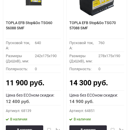
TOPLA EFB Stop&Go TSG60
TOPLA EFB Stop&Go TSG70
56088 SMF
57088 SMF
Пусковой ток,
640
Пусковой ток,
760
A:
A:
Размеры
242x175x190
Размеры
278x175x190
(ДхШхВ), мм:
(ДхШхВ), мм:
Полярность:
0
Полярность:
0
11 900
14 300
руб.
руб.
Цена без ECOном скидки:
Цена без ECOном скидки:
12 400
14 900
руб.
руб.
Артикул: 68139
Артикул: 64851
В наличии
В наличии
Добавить
Добавить
Добавить
Доба
В корзину
В корзину