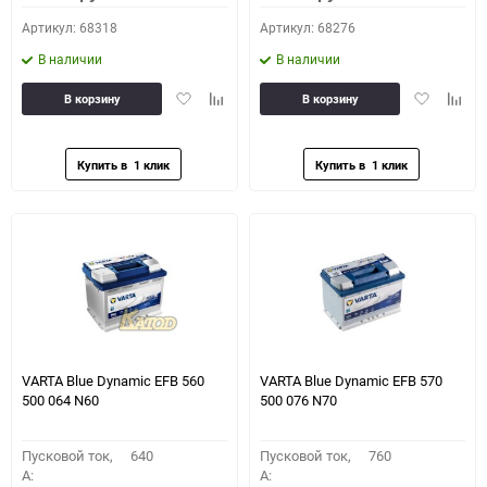
Артикул: 68318
Артикул: 68276
В наличии
В наличии
Добавить
Добавить
Добавить
Доба
В корзину
В корзину
в
к
в
к
избранное
сравнению
избранное
сравн
VARTA Blue Dynamic EFB 560
VARTA Blue Dynamic EFB 570
500 064 N60
500 076 N70
Пусковой ток,
640
Пусковой ток,
760
A:
A: