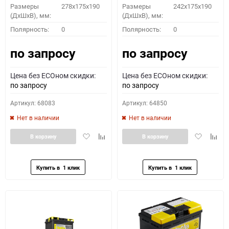
Размеры
278x175x190
Размеры
242x175x190
(ДхШхВ), мм:
(ДхШхВ), мм:
Полярность:
0
Полярность:
0
по запросу
по запросу
Цена без ECOном скидки:
Цена без ECOном скидки:
по запросу
по запросу
Артикул: 68083
Артикул: 64850
Нет в наличии
Нет в наличии
Добавить
Добавить
Добавить
Доба
В корзину
В корзину
в
к
в
к
избранное
сравнению
избранное
сравн