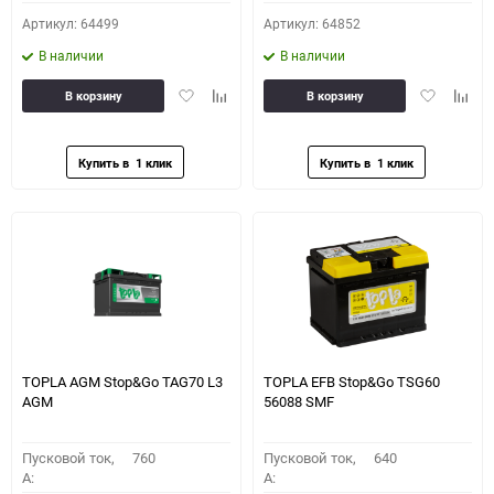
Артикул: 64499
Артикул: 64852
В наличии
В наличии
Добавить
Добавить
Добавить
Доба
В корзину
В корзину
в
к
в
к
избранное
сравнению
избранное
сравн
TOPLA AGM Stop&Go TAG70 L3
TOPLA EFB Stop&Go TSG60
AGM
56088 SMF
Пусковой ток,
760
Пусковой ток,
640
A:
A: