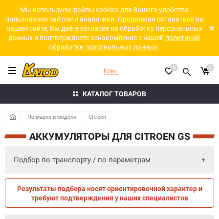
Мы используем файлы cookies для Вашего удобства
пользования сайтом и аналитики. Продолжая оставаться на
нашем сайте, Вы даёте согласие на обработку персональных
данных и подтверждаете ознакомление с нашей
политикой
обработки персональных данных.
0
0
Клин
КАТАЛОГ ТОВАРОВ
По марке и модели
Citroen
АККУМУЛЯТОРЫ ДЛЯ CITROEN GS
Подбор по транспорту / по параметрам
Результаты подбора носят ориентировочной характер и
ПО ПАРАМЕТРАМ
ПО ТРАНСПОРТУ
требуют подтверждения у наших специалистов