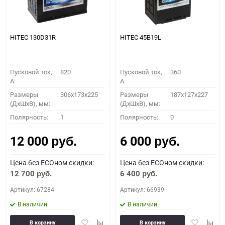
HITEC 130D31R
HITEC 45B19L
Пусковой ток,
820
Пусковой ток,
360
A:
A:
Размеры
306x173x225
Размеры
187x127x227
(ДхШхВ), мм:
(ДхШхВ), мм:
Полярность:
1
Полярность:
0
12 000
6 000
руб.
руб.
Цена без ECOном скидки:
Цена без ECOном скидки:
12 700
6 400
руб.
руб.
Артикул: 67284
Артикул: 66939
В наличии
В наличии
Добавить
Добавить
Добавить
Доба
В корзину
В корзину