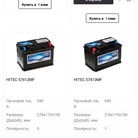
в
к
избранное
сравн
HITEC 57412MF
HITEC 57413MF
Пусковой ток,
690
Пусковой ток,
690
A:
A:
Размеры
278x175x190
Размеры
278x175x190
(ДхШхВ), мм:
(ДхШхВ), мм:
Полярность:
0
Полярность:
1