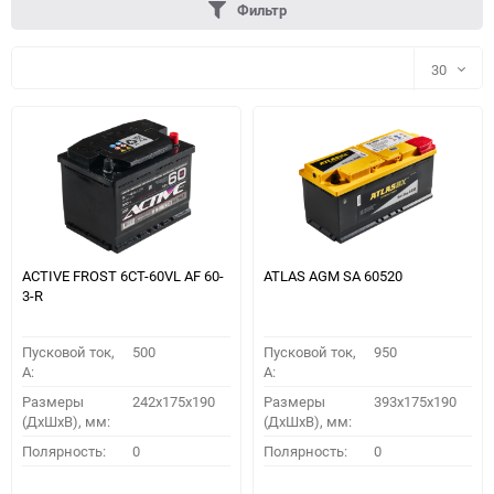
Фильтр
30
30
60
90
150
ACTIVE FROST 6СТ-60VL АF 60-
ATLAS AGM SA 60520
3-R
Пусковой ток,
500
Пусковой ток,
950
A:
A:
Размеры
242x175x190
Размеры
393x175x190
(ДхШхВ), мм:
(ДхШхВ), мм:
ПОДОБРАТЬ
Полярность:
0
Полярность:
0