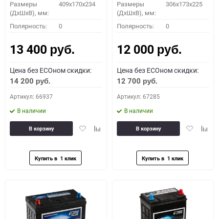
Размеры
409x170x234
Размеры
306x173x225
(ДхШхВ), мм:
(ДхШхВ), мм:
Полярность:
0
Полярность:
0
13 400
12 000
руб.
руб.
Цена без ECOном скидки:
Цена без ECOном скидки:
14 200
12 700
руб.
руб.
Артикул: 66937
Артикул: 67285
В наличии
В наличии
Добавить
Добавить
Добавить
Доба
В корзину
В корзину
в
к
в
к
избранное
сравнению
избранное
сравн