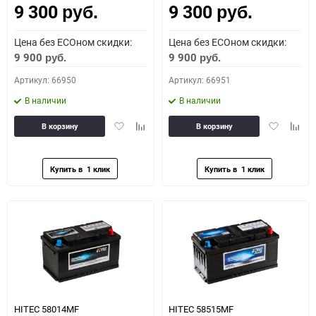
9 300
9 300
руб.
руб.
Цена без ECOном скидки:
Цена без ECOном скидки:
9 900
9 900
руб.
руб.
Артикул: 66950
Артикул: 66951
В наличии
В наличии
Добавить
Добавить
Добавить
Доба
В корзину
В корзину
в
к
в
к
избранное
сравнению
избранное
сравн
HITEC 58014MF
HITEC 58515MF