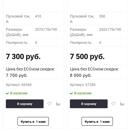
Пусковой ток,
410
Пусковой ток,
550
A:
A:
Размеры
207x175x190
Размеры
242x175x190
(ДхШхВ), мм:
(ДхШхВ), мм:
Полярность:
0
Полярность:
0
7 300
7 500
руб.
руб.
Цена без ECOном скидки:
Цена без ECOном скидки:
7 700
8 000
руб.
руб.
Артикул: 66944
Артикул: 67286
В наличии
В наличии
Добавить
Добавить
Добавить
Доба
В корзину
В корзину
в
к
в
к
избранное
сравнению
избранное
сравн