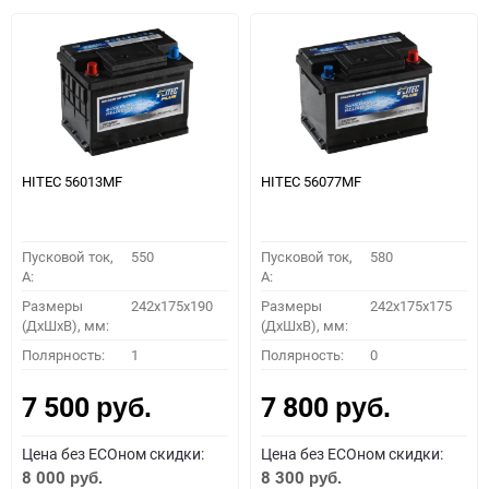
HITEC 56013MF
HITEC 56077MF
Пусковой ток,
550
Пусковой ток,
580
A:
A:
Размеры
242x175x190
Размеры
242x175x175
(ДхШхВ), мм:
(ДхШхВ), мм:
Полярность:
1
Полярность:
0
7 500
7 800
руб.
руб.
Цена без ECOном скидки:
Цена без ECOном скидки:
8 000
8 300
руб.
руб.