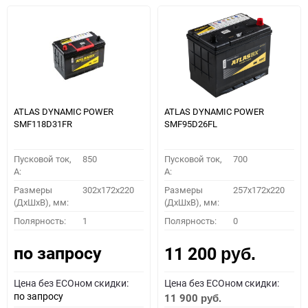
ATLAS DYNAMIC POWER
ATLAS DYNAMIC POWER
SMF118D31FR
SMF95D26FL
Пусковой ток,
850
Пусковой ток,
700
A:
A:
Размеры
302x172x220
Размеры
257x172x220
(ДхШхВ), мм:
(ДхШхВ), мм:
Полярность:
1
Полярность:
0
по запросу
11 200
руб.
Цена без ECOном скидки:
Цена без ECOном скидки:
по запросу
11 900
руб.