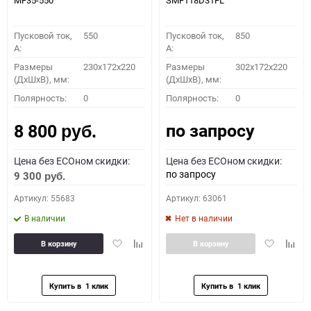
MF35-550
SMF118D31FL
Пусковой ток,
550
Пусковой ток,
850
A:
A:
Размеры
230x172x220
Размеры
302x172x220
(ДхШхВ), мм:
(ДхШхВ), мм:
Полярность:
0
Полярность:
0
по запросу
8 800
руб.
Цена без ECOном скидки:
Цена без ECOном скидки:
по запросу
9 300
руб.
Артикул: 55683
Артикул: 63061
В наличии
Нет в наличии
Добавить
Добавить
Добавить
Доба
В корзину
В корзину
в
к
в
к
избранное
сравнению
избранное
сравн