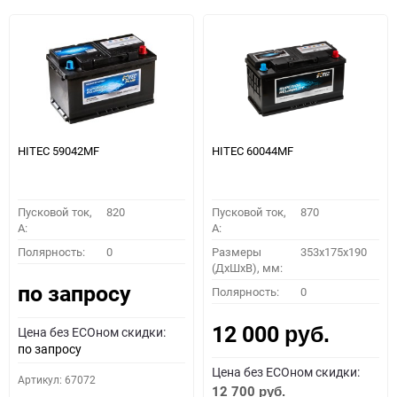
HITEC 59042MF
HITEC 60044MF
Пусковой ток,
820
Пусковой ток,
870
A:
A:
Полярность:
0
Размеры
353x175x190
(ДхШхВ), мм:
по запросу
Полярность:
0
12 000
Цена без ECOном скидки:
руб.
по запросу
Цена без ECOном скидки:
Артикул: 67072
12 700
руб.