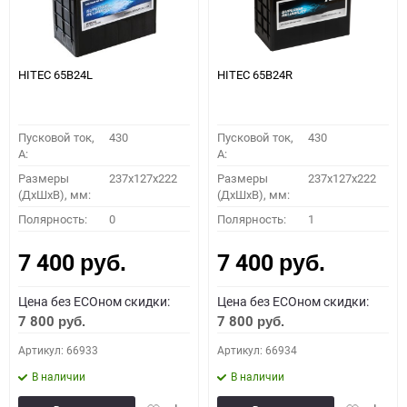
HITEC 65B24L
HITEC 65B24R
Пусковой ток,
430
Пусковой ток,
430
A:
A:
Размеры
237x127x222
Размеры
237x127x222
(ДхШхВ), мм:
(ДхШхВ), мм:
Полярность:
0
Полярность:
1
7 400
7 400
руб.
руб.
Цена без ECOном скидки:
Цена без ECOном скидки:
7 800
7 800
руб.
руб.
Артикул: 66933
Артикул: 66934
В наличии
В наличии