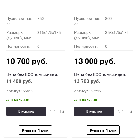
Пусковой ток,
750
Пусковой ток,
800
A:
A:
Размеры
315x175x175
Размеры
353x175x175
(ДхШхВ), мм:
(ДхШхВ), мм:
Полярность:
0
Полярность:
0
10 700
13 000
руб.
руб.
Цена без ECOном скидки:
Цена без ECOном скидки:
11 400
13 700
руб.
руб.
Артикул: 66953
Артикул: 67222
В наличии
В наличии
Добавить
Добавить
Добавить
Доба
В корзину
В корзину
в
к
в
к
избранное
сравнению
избранное
сравн