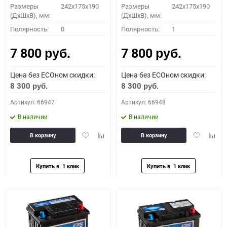
Размеры
242x175x190
Размеры
242x175x190
(ДхШхВ), мм:
(ДхШхВ), мм:
Полярность:
0
Полярность:
1
7 800
7 800
руб.
руб.
Цена без ECOном скидки:
Цена без ECOном скидки:
8 300
8 300
руб.
руб.
Артикул: 66947
Артикул: 66948
В наличии
В наличии
Добавить
Добавить
Добавить
Доба
В корзину
В корзину
в
к
в
к
избранное
сравнению
избранное
сравн