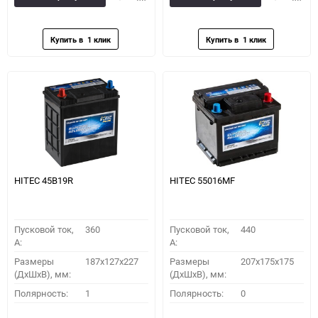
в
к
в
к
избранное
сравнению
избранное
сравн
HITEC 45B19R
HITEC 55016MF
Пусковой ток,
360
Пусковой ток,
440
A:
A:
Размеры
187x127x227
Размеры
207x175x175
(ДхШхВ), мм:
(ДхШхВ), мм:
Полярность:
1
Полярность:
0