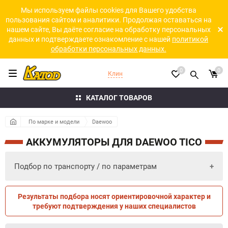
Мы используем файлы cookies для Вашего удобства
пользования сайтом и аналитики. Продолжая оставаться на
нашем сайте, Вы даёте согласие на обработку персональных
данных и подтверждаете ознакомление с нашей
политикой
обработки персональных данных.
0
0
Клин
КАТАЛОГ ТОВАРОВ
По марке и модели
Daewoo
АККУМУЛЯТОРЫ ДЛЯ DAEWOO TICO
Подбор по транспорту / по параметрам
Результаты подбора носят ориентировочной характер и
ПО ПАРАМЕТРАМ
ПО ТРАНСПОРТУ
требуют подтверждения у наших специалистов