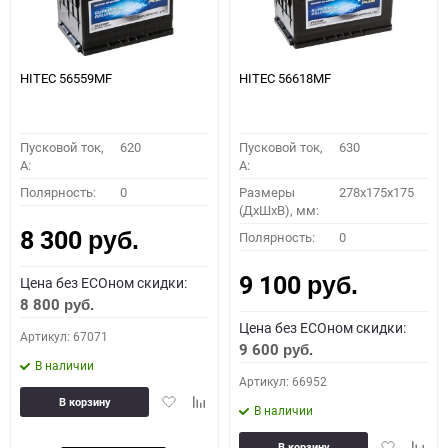
HITEC 56559MF
HITEC 56618MF
Пусковой ток,
620
Пусковой ток,
630
A:
A:
Полярность:
0
Размеры
278x175x175
(ДхШхВ), мм:
8 300
Полярность:
0
руб.
9 100
Цена без ECOном скидки:
руб.
8 800
руб.
Цена без ECOном скидки:
Артикул: 67071
9 600
руб.
В наличии
Артикул: 66952
Добавить
Добавить
В корзину
В наличии
в
к
избранное
сравнению
Добавить
Доба
В корзину