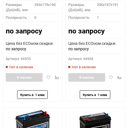
Размеры
393x175x190
Размеры
296х187х191
(ДхШхВ), мм:
(ДхШхВ), мм:
Полярность:
0
Полярность:
1
по запросу
по запросу
Цена без ECOном скидки:
Цена без ECOном скидки:
по запросу
по запросу
Артикул: 66955
Артикул: 66966
Нет в наличии
Нет в наличии
Добавить
Добавить
Добавить
Доба
В корзину
В корзину
в
к
в
к
избранное
сравнению
избранное
сравн