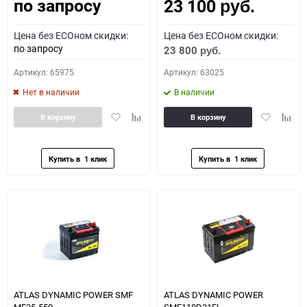
по запросу
23 100
Как определить полярность?
руб.
Цена без ECOном скидки:
Цена без ECOном скидки:
0 - обратная
1 - прямая
3 - обратная
4 - прямая
по запросу
23 800
руб.
Артикул: 65975
Артикул: 63025
Нет в наличии
В наличии
Добавить
Добавить
Добавить
Доба
В корзину
В корзину
в
к
в
к
избранное
сравнению
избранное
сравн
ATLAS DYNAMIC POWER SMF
ATLAS DYNAMIC POWER