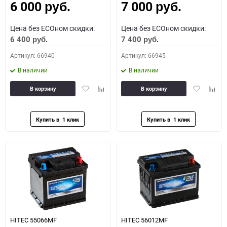
6 000
7 000
руб.
руб.
Цена без ECOном скидки:
Цена без ECOном скидки:
6 400
7 400
руб.
руб.
Артикул: 66940
Артикул: 66945
В наличии
В наличии
Добавить
Добавить
Добавить
Доба
В корзину
В корзину
в
к
в
к
избранное
сравнению
избранное
сравн
HITEC 55066MF
HITEC 56012MF