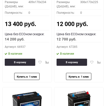
Размеры
409x170x234
Размеры
306x173x225
(ДхШхВ), мм:
(ДхШхВ), мм:
Полярность:
0
Полярность:
0
13 400
12 000
руб.
руб.
Цена без ECOном скидки:
Цена без ECOном скидки:
14 200
12 700
руб.
руб.
Артикул: 66937
Артикул: 67285
В наличии
В наличии
Добавить
Добавить
Добавить
Доба
В корзину
В корзину
в
к
в
к
избранное
сравнению
избранное
сравн