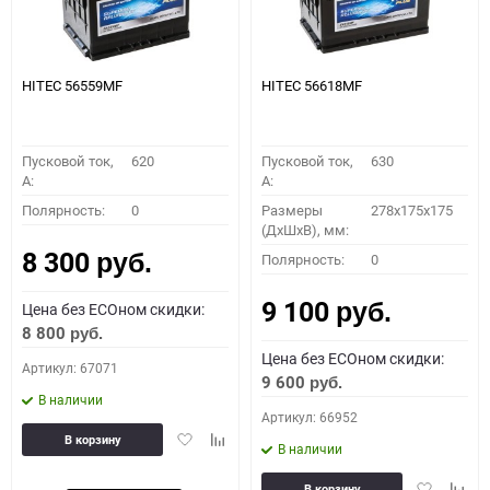
HITEC 56559MF
HITEC 56618MF
Пусковой ток,
620
Пусковой ток,
630
A:
A:
Полярность:
0
Размеры
278x175x175
(ДхШхВ), мм:
8 300
Полярность:
0
руб.
9 100
Цена без ECOном скидки:
руб.
8 800
руб.
Цена без ECOном скидки:
Артикул: 67071
9 600
руб.
В наличии
Артикул: 66952
Добавить
Добавить
В корзину
В наличии
в
к
избранное
сравнению
Добавить
Доба
В корзину