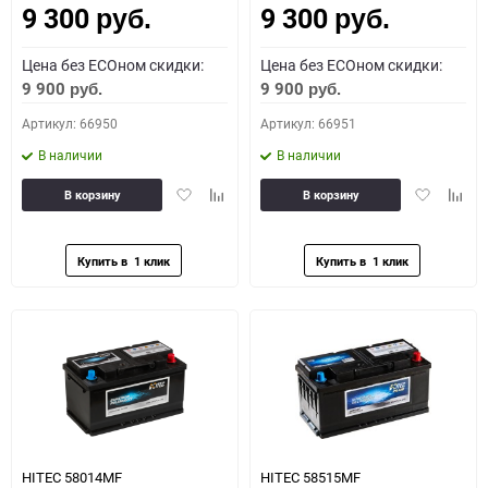
9 300
9 300
руб.
руб.
Цена без ECOном скидки:
Цена без ECOном скидки:
9 900
9 900
руб.
руб.
Артикул: 66950
Артикул: 66951
В наличии
В наличии
Добавить
Добавить
Добавить
Доба
В корзину
В корзину
в
к
в
к
избранное
сравнению
избранное
сравн
HITEC 58014MF
HITEC 58515MF