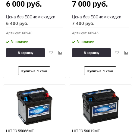
6 000
7 000
руб.
руб.
Цена без ECOном скидки:
Цена без ECOном скидки:
6 400
7 400
руб.
руб.
Артикул: 66940
Артикул: 66945
В наличии
В наличии
Добавить
Добавить
Добавить
Доба
В корзину
В корзину
в
к
в
к
избранное
сравнению
избранное
сравн
HITEC 55066MF
HITEC 56012MF