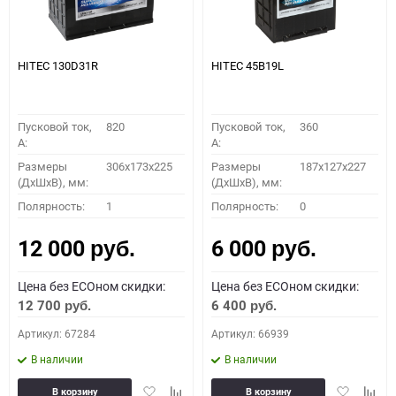
HITEC 130D31R
HITEC 45B19L
Пусковой ток,
820
Пусковой ток,
360
A:
A:
Размеры
306x173x225
Размеры
187x127x227
(ДхШхВ), мм:
(ДхШхВ), мм:
Полярность:
1
Полярность:
0
12 000
6 000
руб.
руб.
Цена без ECOном скидки:
Цена без ECOном скидки:
12 700
6 400
руб.
руб.
Артикул: 67284
Артикул: 66939
В наличии
В наличии
Добавить
Добавить
Добавить
Доба
В корзину
В корзину