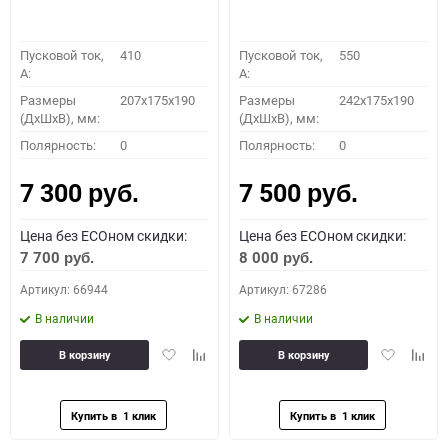
Пусковой ток,
410
Пусковой ток,
550
A:
A:
Размеры
207x175x190
Размеры
242x175x190
(ДхШхВ), мм:
(ДхШхВ), мм:
Полярность:
0
Полярность:
0
7 300
7 500
руб.
руб.
Цена без ECOном скидки:
Цена без ECOном скидки:
7 700
8 000
руб.
руб.
Артикул: 66944
Артикул: 67286
В наличии
В наличии
Добавить
Добавить
Добавить
Доба
В корзину
В корзину
в
к
в
к
избранное
сравнению
избранное
сравн