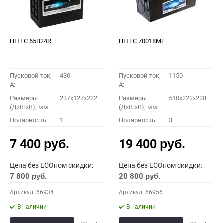
HITEC 65B24R
HITEC 70018MF
Пусковой ток,
430
Пусковой ток,
1150
A:
A:
Размеры
237x127x222
Размеры
510x222x228
(ДхШхВ), мм:
(ДхШхВ), мм:
Полярность:
1
Полярность:
3
7 400
19 400
руб.
руб.
Цена без ECOном скидки:
Цена без ECOном скидки:
7 800
20 800
руб.
руб.
Артикул: 66934
Артикул: 66956
В наличии
В наличии