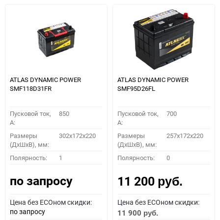
ATLAS DYNAMIC POWER
ATLAS DYNAMIC POWER
SMF118D31FR
SMF95D26FL
Пусковой ток,
850
Пусковой ток,
700
A:
A:
Размеры
302x172x220
Размеры
257x172x220
(ДхШхВ), мм:
(ДхШхВ), мм:
Полярность:
1
Полярность:
0
по запросу
11 200
руб.
Цена без ECOном скидки:
Цена без ECOном скидки:
по запросу
11 900
руб.