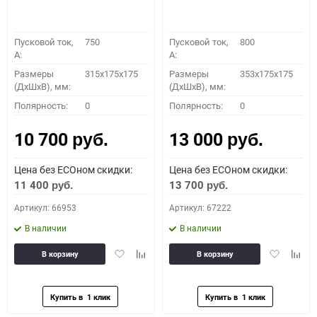
Пусковой ток,
750
Пусковой ток,
800
A:
A:
Размеры
315x175x175
Размеры
353x175x175
(ДхШхВ), мм:
(ДхШхВ), мм:
Полярность:
0
Полярность:
0
10 700
13 000
руб.
руб.
Цена без ECOном скидки:
Цена без ECOном скидки:
11 400
13 700
руб.
руб.
Артикул: 66953
Артикул: 67222
В наличии
В наличии
Добавить
Добавить
Добавить
Доба
В корзину
В корзину
в
к
в
к
избранное
сравнению
избранное
сравн