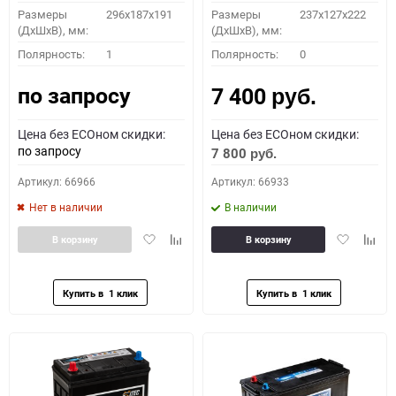
Размеры
296х187х191
Размеры
237x127x222
(ДхШхВ), мм:
(ДхШхВ), мм:
Полярность:
1
Полярность:
0
по запросу
7 400
руб.
Цена без ECOном скидки:
Цена без ECOном скидки:
по запросу
7 800
руб.
Артикул: 66966
Артикул: 66933
Нет в наличии
В наличии
Добавить
Добавить
Добавить
Доба
В корзину
В корзину
в
к
в
к
избранное
сравнению
избранное
сравн