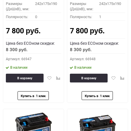
Размеры
242x175x190
Размеры
242x175x190
(ДхШхВ), мм:
(ДхШхВ), мм:
Полярность:
0
Полярность:
1
7 800
7 800
руб.
руб.
Цена без ECOном скидки:
Цена без ECOном скидки:
8 300
8 300
руб.
руб.
Артикул: 66947
Артикул: 66948
В наличии
В наличии
Добавить
Добавить
Добавить
Доба
В корзину
В корзину
в
к
в
к
избранное
сравнению
избранное
сравн