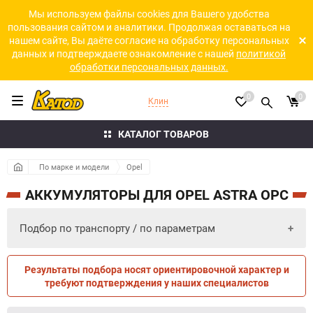
Мы используем файлы cookies для Вашего удобства
пользования сайтом и аналитики. Продолжая оставаться на
нашем сайте, Вы даёте согласие на обработку персональных
данных и подтверждаете ознакомление с нашей
политикой
обработки персональных данных.
0
0
Клин
КАТАЛОГ ТОВАРОВ
По марке и модели
Opel
АККУМУЛЯТОРЫ ДЛЯ OPEL ASTRA OPC
Подбор по транспорту / по параметрам
Результаты подбора носят ориентировочной характер и
ПО ПАРАМЕТРАМ
ПО ТРАНСПОРТУ
требуют подтверждения у наших специалистов