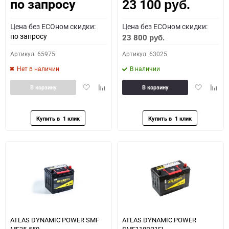
по запросу
23 100
Как определить полярность?
руб.
Цена без ECOном скидки:
Цена без ECOном скидки:
0 - обратная
1 - прямая
3 - обратная
4 - прямая
по запросу
23 800
руб.
Артикул: 65975
Артикул: 63025
Нет в наличии
В наличии
Добавить
Добавить
Добавить
Доба
В корзину
В корзину
в
к
в
к
избранное
сравнению
избранное
сравн
ATLAS DYNAMIC POWER SMF
ATLAS DYNAMIC POWER