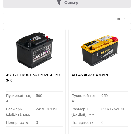
Фильтр
30
30
60
90
150
ACTIVE FROST 6СТ-60VL АF 60-
ATLAS AGM SA 60520
3-R
Пусковой ток,
500
Пусковой ток,
950
A:
A:
Размеры
242x175x190
Размеры
393x175x190
(ДхШхВ), мм:
(ДхШхВ), мм:
ПОДОБРАТЬ
Полярность:
0
Полярность:
0