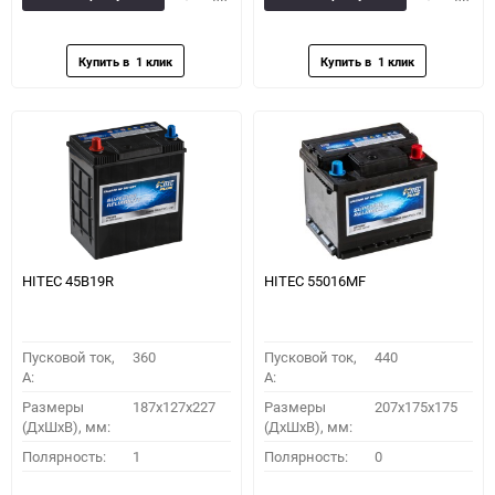
в
к
в
к
избранное
сравнению
избранное
сравн
HITEC 45B19R
HITEC 55016MF
Пусковой ток,
360
Пусковой ток,
440
A:
A:
Размеры
187x127x227
Размеры
207x175x175
(ДхШхВ), мм:
(ДхШхВ), мм:
Полярность:
1
Полярность:
0