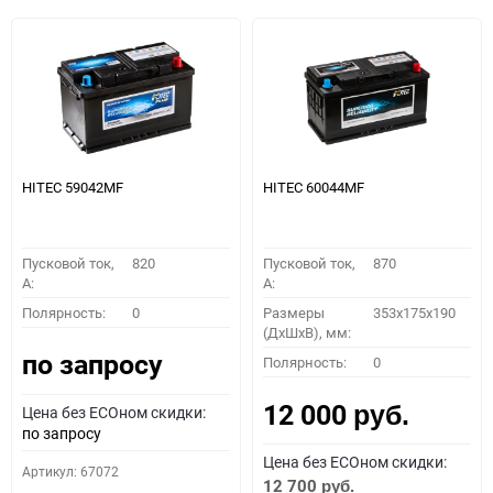
HITEC 59042MF
HITEC 60044MF
Пусковой ток,
820
Пусковой ток,
870
A:
A:
Полярность:
0
Размеры
353x175x190
(ДхШхВ), мм:
по запросу
Полярность:
0
12 000
Цена без ECOном скидки:
руб.
по запросу
Цена без ECOном скидки:
Артикул: 67072
12 700
руб.