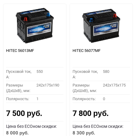
HITEC 56013MF
HITEC 56077MF
Пусковой ток,
550
Пусковой ток,
580
A:
A:
Размеры
242x175x190
Размеры
242x175x175
(ДхШхВ), мм:
(ДхШхВ), мм:
Полярность:
1
Полярность:
0
7 500
7 800
руб.
руб.
Цена без ECOном скидки:
Цена без ECOном скидки:
8 000
8 300
руб.
руб.