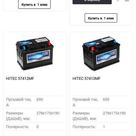
в
к
избранное
сравн
HITEC 57412MF
HITEC 57413MF
Пусковой ток,
690
Пусковой ток,
690
A:
A:
Размеры
278x175x190
Размеры
278x175x190
(ДхШхВ), мм:
(ДхШхВ), мм:
Полярность:
0
Полярность:
1