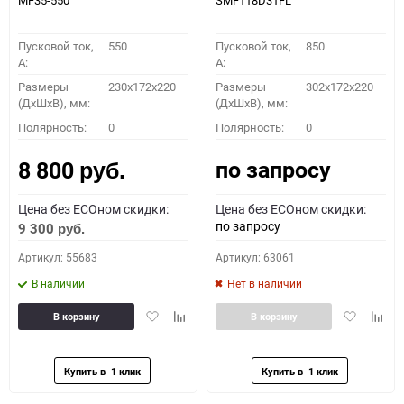
MF35-550
SMF118D31FL
Пусковой ток,
550
Пусковой ток,
850
A:
A:
Размеры
230x172x220
Размеры
302x172x220
(ДхШхВ), мм:
(ДхШхВ), мм:
Полярность:
0
Полярность:
0
по запросу
8 800
руб.
Цена без ECOном скидки:
Цена без ECOном скидки:
по запросу
9 300
руб.
Артикул: 55683
Артикул: 63061
В наличии
Нет в наличии
Добавить
Добавить
Добавить
Доба
В корзину
В корзину
в
к
в
к
избранное
сравнению
избранное
сравн