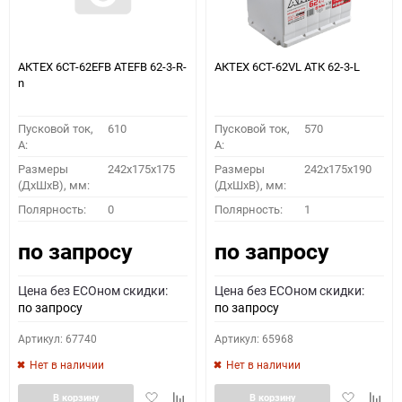
АКТЕХ 6СТ-62EFB ATEFB 62-3-R-
АКТЕХ 6СТ-62VL АТК 62-3-L
n
Пусковой ток,
610
Пусковой ток,
570
A:
A:
Размеры
242x175x175
Размеры
242x175x190
(ДхШхВ), мм:
(ДхШхВ), мм:
Полярность:
0
Полярность:
1
по запросу
по запросу
Цена без ECOном скидки:
Цена без ECOном скидки:
по запросу
по запросу
Артикул: 67740
Артикул: 65968
Нет в наличии
Нет в наличии
Добавить
Добавить
Добавить
Доба
В корзину
В корзину