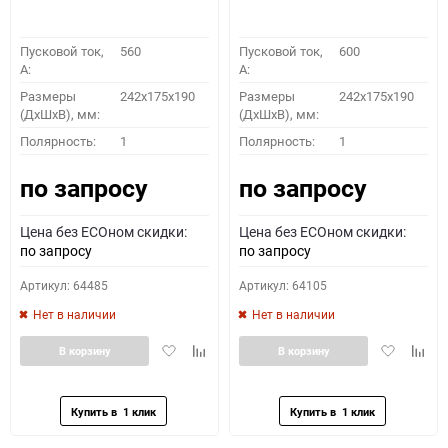
Пусковой ток,
560
Пусковой ток,
600
A:
A:
Размеры
242x175x190
Размеры
242x175x190
(ДхШхВ), мм:
(ДхШхВ), мм:
Полярность:
1
Полярность:
1
по запросу
по запросу
Цена без ECOном скидки:
Цена без ECOном скидки:
по запросу
по запросу
Артикул: 64485
Артикул: 64105
Нет в наличии
Нет в наличии
Добавить
Добавить
Добавить
Доба
В корзину
В корзину
в
к
в
к
избранное
сравнению
избранное
сравн