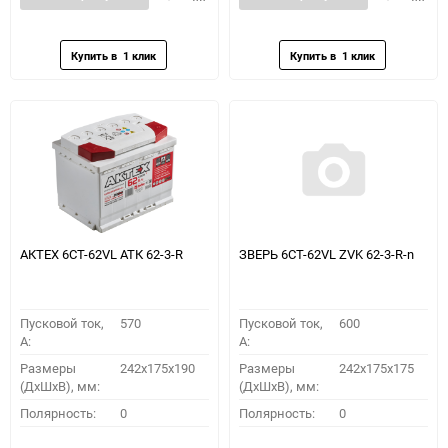
в
к
в
к
избранное
сравнению
избранное
сравн
АКТЕХ 6СТ-62VL АТК 62-3-R
ЗВЕРЬ 6СТ-62VL ZVK 62-3-R-n
Пусковой ток,
570
Пусковой ток,
600
A:
A:
Размеры
242x175x190
Размеры
242x175x175
(ДхШхВ), мм:
(ДхШхВ), мм:
Полярность:
0
Полярность:
0