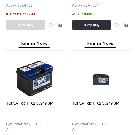
Артикул: 64106
Артикул: 67634
Нет в наличии
В наличии
Добавить
Добавить
Добавить
Доба
В корзину
В корзину
в
к
в
к
избранное
сравнению
избранное
сравн
TOPLA Top TT62 56249 SMF
TOPLA Top TT62 56249 SMF
Пусковой ток,
600
Пусковой ток,
600
A:
A: