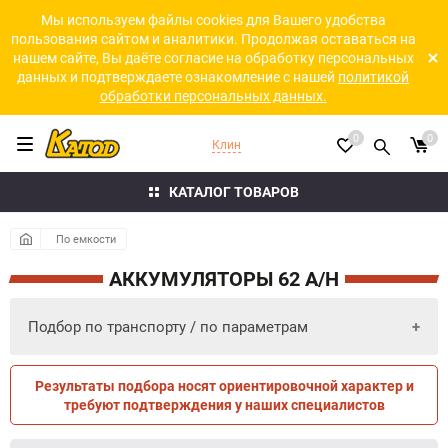
Мы используем файлы cookies для Вашего удобства
пользования сайтом и аналитики. Продолжая оставаться на
нашем сайте, Вы даёте согласие на обработку персональных
данных и подтверждаете ознакомление с нашей
политикой
обработки персональных данных.
0
0
Клин
КАТАЛОГ ТОВАРОВ
По емкости
АККУМУЛЯТОРЫ 62 A/H
Подбор по транспорту / по параметрам
Результаты подбора носят ориентировочной характер и
ПО ПАРАМЕТРАМ
ПО ТРАНСПОРТУ
требуют подтверждения у наших специалистов