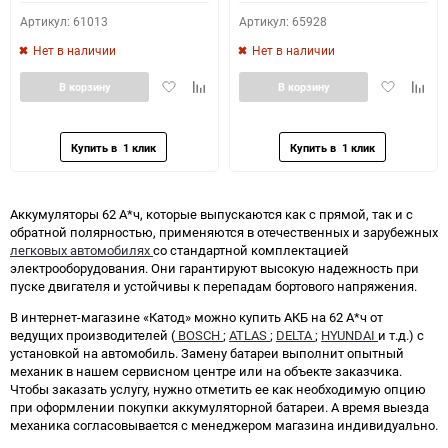
Артикул: 61013
Артикул: 65928
Нет в наличии
Нет в наличии
Добавить
Добавить
Добавить
Доба
В корзину
В корзину
в
к
в
к
избранное
сравнению
избранное
сравн
Аккумуляторы 62 А*ч, которые выпускаются как с прямой, так и с
обратной полярностью, применяются в отечественных и зарубежных
легковых автомобилях
со стандартной комплектацией
электрооборудования. Они гарантируют высокую надежность при
пуске двигателя и устойчивы к перепадам бортового напряжения.
В интернет-магазине «Катод» можно купить АКБ на 62 А*ч от
ведущих производителей (
BOSCH
;
ATLAS
;
DELTA
;
HYUNDAI
и т.д.) с
установкой на автомобиль. Замену батареи выполнит опытный
механик в нашем сервисном центре или на объекте заказчика.
Чтобы заказать услугу, нужно отметить ее как необходимую опцию
при оформлении покупки аккумуляторной батареи. А время выезда
механика согласовывается с менеджером магазина индивидуально.