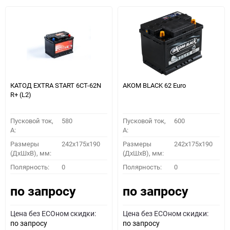
КАТОД EXTRA START 6СТ-62N
АКОМ BLACK 62 Euro
R+ (L2)
Пусковой ток,
580
Пусковой ток,
600
A:
A:
Размеры
242x175x190
Размеры
242x175x190
(ДхШхВ), мм:
(ДхШхВ), мм:
Полярность:
0
Полярность:
0
по запросу
по запросу
Цена без ECOном скидки:
Цена без ECOном скидки:
по запросу
по запросу