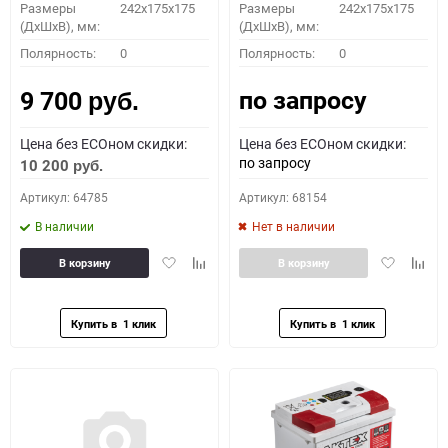
Размеры
242x175x175
Размеры
242x175x175
(ДхШхВ), мм:
(ДхШхВ), мм:
Полярность:
0
Полярность:
0
по запросу
9 700
руб.
Цена без ECOном скидки:
Цена без ECOном скидки:
по запросу
10 200
руб.
Артикул: 64785
Артикул: 68154
В наличии
Нет в наличии
Добавить
Добавить
Добавить
Доба
В корзину
В корзину
в
к
в
к
избранное
сравнению
избранное
сравн