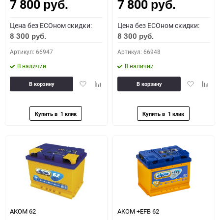
7 800
7 800
Как определить полярность?
руб.
руб.
Цена без ECOном скидки:
Цена без ECOном скидки:
0 - обратная
1 - прямая
3 - обратная
4 - прямая
8 300
8 300
руб.
руб.
Артикул: 66947
Артикул: 66948
В наличии
В наличии
Добавить
Добавить
Добавить
Доба
В корзину
В корзину
в
к
в
к
избранное
сравнению
избранное
сравн
АКОМ 62
АКОМ +EFB 62