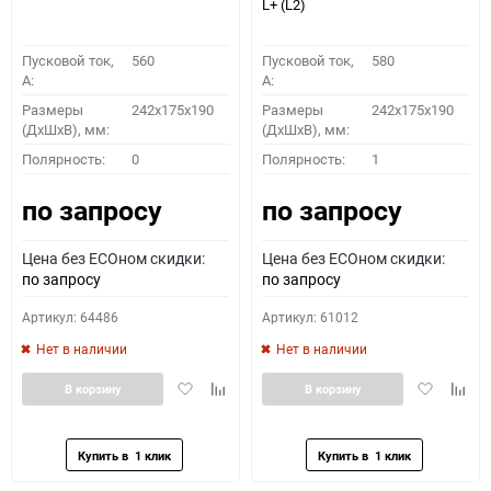
L+ (L2)
Пусковой ток,
560
Пусковой ток,
580
A:
A:
Размеры
242x175x190
Размеры
242x175x190
(ДхШхВ), мм:
(ДхШхВ), мм:
Полярность:
0
Полярность:
1
по запросу
по запросу
Цена без ECOном скидки:
Цена без ECOном скидки:
по запросу
по запросу
Артикул: 64486
Артикул: 61012
Нет в наличии
Нет в наличии
Добавить
Добавить
Добавить
Доба
В корзину
В корзину
в
к
в
к
избранное
сравнению
избранное
сравн