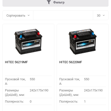
Фильтр
Сортировать
30
30
60
90
150
HITEC 56219MF
HITEC 56220MF
Пусковой ток,
550
Пусковой ток,
550
A:
A:
Размеры
242x175x190
Размеры
242x175x190
(ДхШхВ), мм:
(ДхШхВ), мм:
ПОДОБРАТЬ
Полярность:
0
Полярность:
1