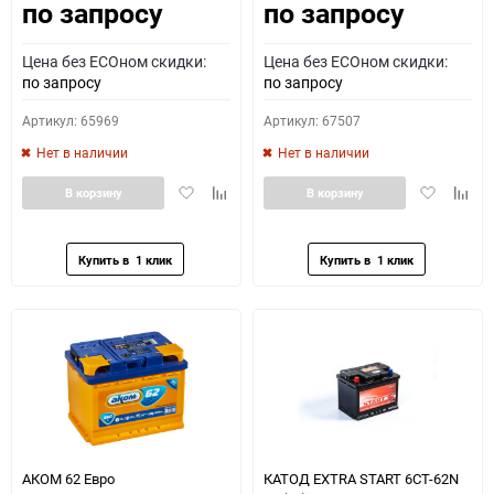
по запросу
по запросу
Цена без ECOном скидки:
Цена без ECOном скидки:
по запросу
по запросу
Артикул: 65969
Артикул: 67507
Нет в наличии
Нет в наличии
Добавить
Добавить
Добавить
Доба
В корзину
В корзину
в
к
в
к
избранное
сравнению
избранное
сравн
АКОМ 62 Евро
КАТОД EXTRA START 6СТ-62N