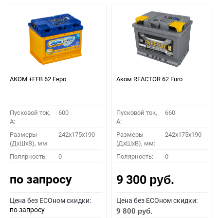
АКОМ +EFB 62 Евро
Аком REACTOR 62 Euro
Пусковой ток,
600
Пусковой ток,
660
A:
A:
Размеры
242x175x190
Размеры
242x175x190
(ДхШхВ), мм:
(ДхШхВ), мм:
Полярность:
0
Полярность:
0
по запросу
9 300
руб.
Цена без ECOном скидки:
Цена без ECOном скидки:
по запросу
9 800
руб.