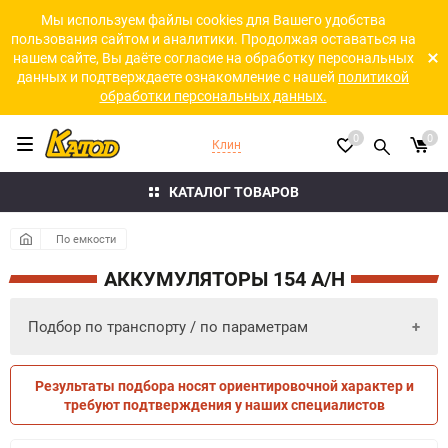
Мы используем файлы cookies для Вашего удобства
пользования сайтом и аналитики. Продолжая оставаться на
нашем сайте, Вы даёте согласие на обработку персональных
данных и подтверждаете ознакомление с нашей
политикой
обработки персональных данных.
0
0
Клин
КАТАЛОГ ТОВАРОВ
По емкости
АККУМУЛЯТОРЫ 154 A/H
Подбор по транспорту / по параметрам
Результаты подбора носят ориентировочной характер и
ПО ПАРАМЕТРАМ
ПО ТРАНСПОРТУ
требуют подтверждения у наших специалистов