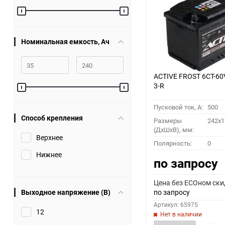
60
90
Номинальная емкость, Ач
150
ACTIVE FROST 6СТ-60
3-R
Пусковой ток, A:
500
Способ крепления
Размеры
242x1
(ДхШхВ), мм:
Верхнее
Полярность:
0
Нижнее
по запросу
Цена без ECOном ски
Выходное напряжение (В)
по запросу
Артикул: 65975
12
Нет в наличии