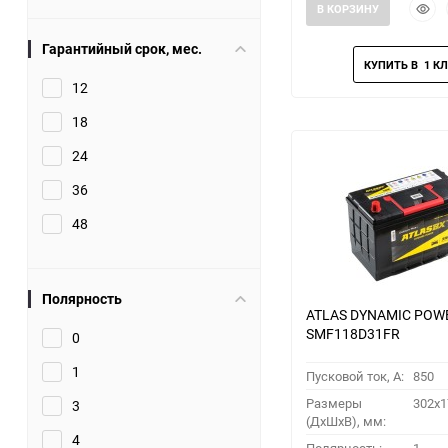
Быст
В КОРЗИНУ
прос
Гарантийный срок, мес.
12
18
24
36
48
Полярность
ATLAS DYNAMIC POW
SMF118D31FR
0
1
Пусковой ток, A:
850
Размеры
302x1
3
(ДхШхВ), мм:
4