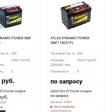
YNAMIC POWER SMF
ATLAS DYNAMIC POWER
0
SMF118D31FL
ок, A:
550
Пусковой ток, A:
850
230x172x220
Размеры
302x172x220
мм:
(ДхШхВ), мм:
ть:
0
Полярность:
0
0
по запросу
руб.
 ECOном скидки:
Цена без ECOном скидки:
по запросу
руб.
Артикул: 63061
55683
Нет в наличии
ии