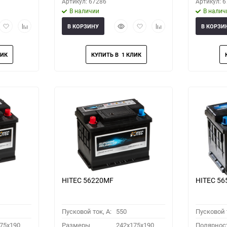
Артикул: 67286
Артикул: 
В наличии
В налич
рый
Добавить
Добавить
Быстрый
Добавить
Добавить
В КОРЗИНУ
В КОРЗИ
мотр
в
к
просмотр
в
к
избранное
сравнению
избранное
сравнению
HITEC 56220MF
HITEC 5
Пусковой ток, A:
550
Пусковой т
75x190
Размеры
242x175x190
Полярнос