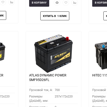
рый
Добавить
Добавить
Быстрый
Добавить
Добавить
В КОРЗИНУ
В КОРЗИ
мотр
в
к
просмотр
в
к
избранное
сравнению
избранное
сравнению
ER
ATLAS DYNAMIC POWER
HITEC 11
SMF95D26FL
Пусковой ток, A:
700
Пусковой т
72x220
Размеры
257x172x220
Размеры
(ДхШхВ), мм:
(ДхШхВ), 