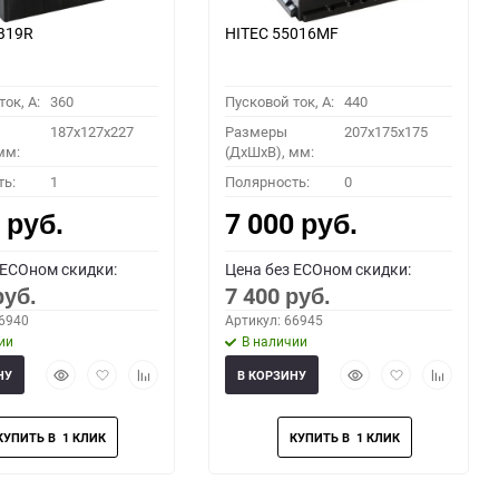
B19R
HITEC 55016MF
ок, A:
360
Пусковой ток, A:
440
187x127x227
Размеры
207x175x175
мм:
(ДхШхВ), мм:
ть:
1
Полярность:
0
0
7 000
руб.
руб.
 ECOном скидки:
Цена без ECOном скидки:
7 400
руб.
руб.
66940
Артикул: 66945
ии
В наличии
Быстрый
Добавить
Добавить
Быстрый
Добавить
Добавить
НУ
В КОРЗИНУ
просмотр
в
к
просмотр
в
к
избранное
сравнению
избранное
сравнени