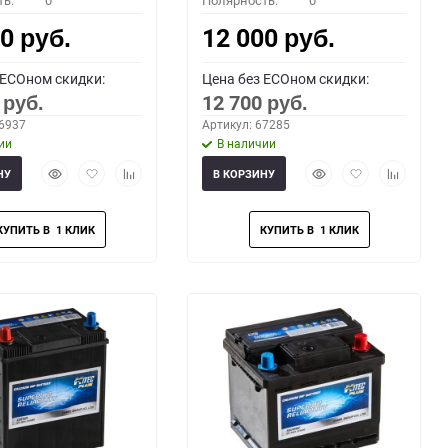
ть:
0
Полярность:
0
00
12 000
руб.
руб.
 ECOном скидки:
Цена без ECOном скидки:
0
12 700
руб.
руб.
66937
Артикул: 67285
ии
В наличии
Быстрый
Добавить
Добавить
Быстрый
Добавить
Добавить
НУ
В КОРЗИНУ
просмотр
в
к
просмотр
в
к
избранное
сравнению
избранное
сравнени