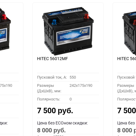
HITEC 56012MF
HITEC 5
Пусковой ток, A:
550
Пусковой т
75x190
Размеры
242x175x190
Размеры
(ДхШхВ), мм:
(ДхШхВ), 
Полярность:
0
Полярнос
7 500
7 50
руб.
дки:
Цена без ECOном скидки:
Цена без
8 000
8 000
руб.