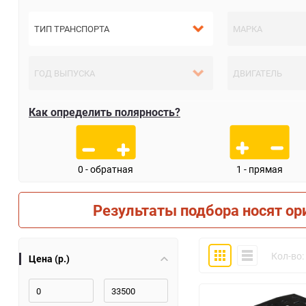
Как определить полярность?
0 - обратная
1 - прямая
Результаты подбора носят ор
Плитка
Компактно
Кол-во:
Цена (р.)
30