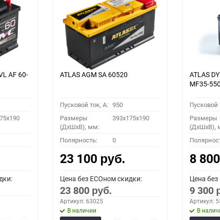
VL АF 60-
ATLAS AGM SA 60520
ATLAS D
MF35-55
Пусковой ток, A:
950
Пусковой т
75x190
Размеры
393x175x190
Размеры
(ДхШхВ), мм:
(ДхШхВ), 
Полярность:
0
Полярнос
23 100
8 80
руб.
дки:
Цена без ECOном скидки:
Цена без
23 800
9 300
руб.
Артикул: 63025
Артикул: 
В наличии
В налич