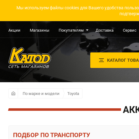
Мы используем файлы cookies для Вашего удобства пользо
подтверж
Акции
Магазины
Покупателям
Доставка
Сервис
КАТАЛОГ ТОВ
По марке и модели
Toyota
АК
ПО ТРАНСПОРТУ