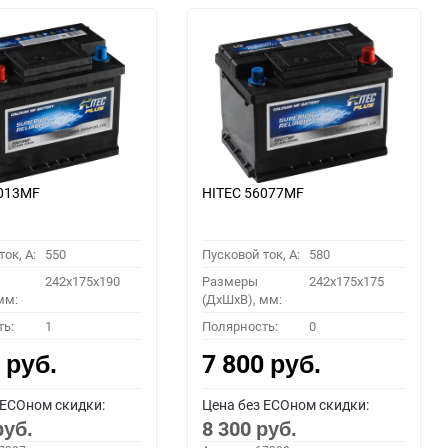
6013MF
HITEC 56077MF
ок, A:
550
Пусковой ток, A:
580
242x175x190
Размеры
242x175x175
мм:
(ДхШхВ), мм:
ть:
1
Полярность:
0
0
7 800
руб.
руб.
 ECOном скидки:
Цена без ECOном скидки:
8 300
руб.
руб.