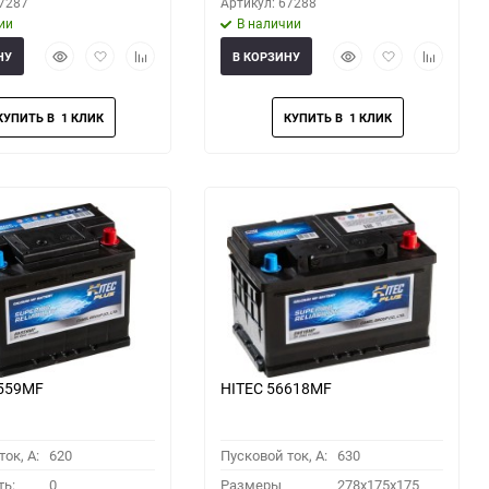
67287
Артикул: 67288
ии
В наличии
Быстрый
Добавить
Добавить
Быстрый
Добавить
Добавить
НУ
В КОРЗИНУ
просмотр
в
к
просмотр
в
к
избранное
сравнению
избранное
сравнени
6559MF
HITEC 56618MF
ок, A:
620
Пусковой ток, A:
630
ть:
0
Размеры
278x175x175