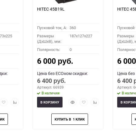
HITEC 45B19L
HITEC 45
Пусковой ток, A:
360
Пусковой т
73x225
Размеры
187x127x227
Размеры
(ДхШхВ), мм:
(ДхШхВ), 
Полярность:
0
Полярнос
6 000
6 00
руб.
дки:
Цена без ECOном скидки:
Цена без
6 400
6 400
руб.
Артикул: 66939
Артикул: 
В наличии
В налич
рый
Добавить
Добавить
Быстрый
Добавить
Добавить
В КОРЗИНУ
В КОРЗИ
мотр
в
к
просмотр
в
к
избранное
сравнению
избранное
сравнению