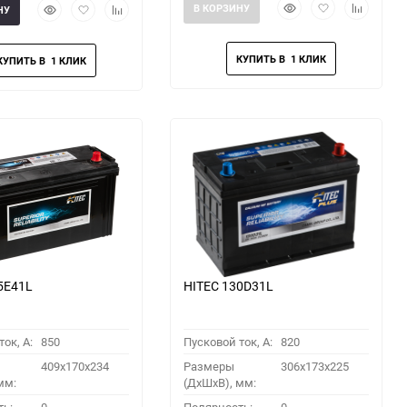
Быстрый
Добавить
Добавить
Быстрый
Добавить
Добавить
В КОРЗИНУ
НУ
просмотр
в
к
просмотр
в
к
избранное
сравнени
избранное
сравнению
5E41L
HITEC 130D31L
ок, A:
850
Пусковой ток, A:
820
409x170x234
Размеры
306x173x225
мм:
(ДхШхВ), мм: