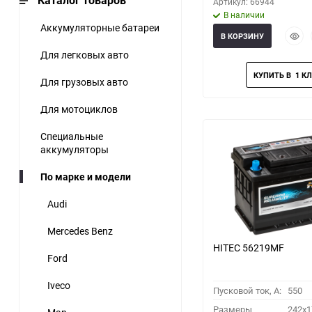
Каталог товаров
Артикул: 66944
В наличии
Аккумуляторные батареи
Быст
В КОРЗИНУ
прос
Для легковых авто
Для грузовых авто
Для мотоциклов
Специальные
аккумуляторы
По марке и модели
Audi
Mercedes Benz
HITEC 56219MF
Ford
Iveco
Пусковой ток, A:
550
Размеры
242x1