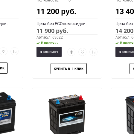
Полярность:
0
Полярнос
11 200
13 4
руб.
дки:
Цена без ECOном скидки:
Цена без
11 900
14 20
руб.
Артикул: 63022
Артикул: 
В наличии
В налич
рый
Добавить
Добавить
Быстрый
Добавить
Добавить
В КОРЗИНУ
В КОРЗИ
мотр
в
к
просмотр
в
к
избранное
сравнению
избранное
сравнению