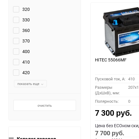
320
330
360
370
400
HITEC 55066MF
410
420
Пусковой ток, A:
410
показать еще
Размеры
207x1
(ДхШхВ), мм:
Полярность:
0
очистить
7 300
руб.
Цена без ECOном ски
7 700
руб.