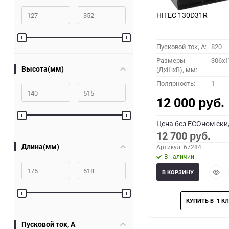
HITEC 130D31R
Пусковой ток, A:
820
Размеры
306x1
Высота(мм)
(ДхШхВ), мм:
Полярность:
1
12 000
руб.
Цена без ECOном ски
12 700
руб.
Длина(мм)
Артикул: 67284
В наличии
Быст
В КОРЗИНУ
прос
Пусковой ток, A