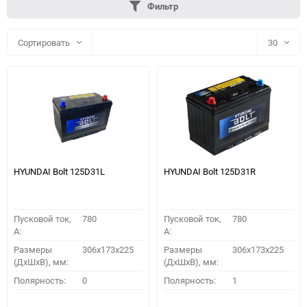
Фильтр
Сортировать
30
30
60
90
150
HYUNDAI Bolt 125D31L
HYUNDAI Bolt 125D31R
Пусковой ток,
780
Пусковой ток,
780
A:
A:
Размеры
306x173x225
Размеры
306x173x225
(ДхШхВ), мм:
(ДхШхВ), мм:
ПОДОБРАТЬ
Полярность:
0
Полярность:
1