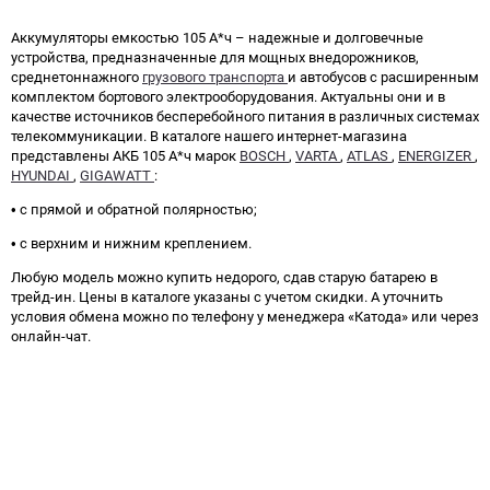
Аккумуляторы емкостью 105 А*ч – надежные и долговечные
устройства, предназначенные для мощных внедорожников,
среднетоннажного
грузового транспорта
и автобусов с расширенным
комплектом бортового электрооборудования. Актуальны они и в
качестве источников бесперебойного питания в различных системах
телекоммуникации. В каталоге нашего интернет-магазина
представлены АКБ 105 А*ч марок
BOSCH
,
VARTA
,
ATLAS
,
ENERGIZER
,
HYUNDAI
,
GIGAWATT
:
• с прямой и обратной полярностью;
• с верхним и нижним креплением.
Любую модель можно купить недорого, сдав старую батарею в
трейд-ин. Цены в каталоге указаны с учетом скидки. А уточнить
условия обмена можно по телефону у менеджера «Катода» или через
онлайн-чат.