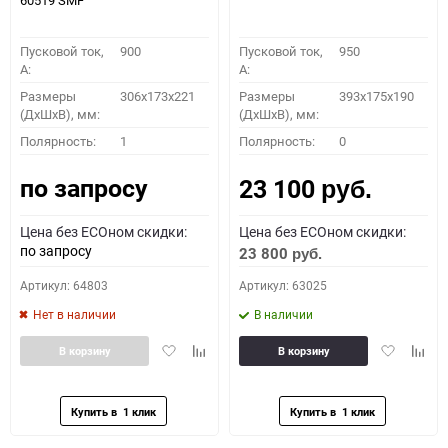
60519 SMF
Пусковой ток,
900
Пусковой ток,
950
A:
A:
Размеры
306x173x221
Размеры
393x175x190
(ДхШхВ), мм:
(ДхШхВ), мм:
Полярность:
1
Полярность:
0
по запросу
23 100
руб.
Цена без ECOном скидки:
Цена без ECOном скидки:
по запросу
23 800
руб.
Артикул: 64803
Артикул: 63025
Нет в наличии
В наличии
Добавить
Добавить
Добавить
Доба
В корзину
В корзину
в
к
в
к
избранное
сравнению
избранное
сравн