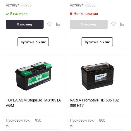
Артикул: 66965
Артикул: 68088
В наличии
Нет в наличии
Добавить
Добавить
Добавить
Доба
В корзину
В корзину
в
к
в
к
избранное
сравнению
избранное
сравн
TOPLA AGM Stop&Go TAG105 L6
VARTA Promotive HD 605 102
AGM
080 H17
Пусковой ток,
950
Пусковой ток,
800
A:
A: