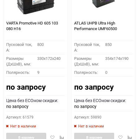
VARTA Promotive HD 605 103
ATLAS UHPB Ultra High
080 H16
Performance UMF60500
Пусковой ток,
800
Пусковой ток,
850
A:
A:
Размеры
330x172x240
Размеры
354x174x190
(ДхШхВ), мм:
(ДхШхВ), мм:
Полярность:
9
Полярность:
0
по запросу
по запросу
Цена без ECOном скидки:
Цена без ECOном скидки:
по запросу
по запросу
Артикул: 61579
Артикул: 59890
Нет в наличии
Нет в наличии
Добавить
Добавить
Добавить
Доба
В корзину
В корзину