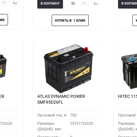
рый
Добавить
Добавить
Быстрый
Добавить
Добавить
В КОРЗИНУ
В КОРЗИ
мотр
в
к
просмотр
в
к
избранное
сравнению
избранное
сравнению
ER
ATLAS DYNAMIC POWER
HITEC 11
SMF95D26FL
Пусковой ток, A:
700
Пусковой т
72x220
Размеры
257x172x220
Размеры
(ДхШхВ), мм:
(ДхШхВ), 