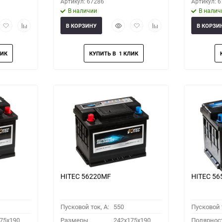
Артикул: 67286
Артикул: 
В наличии
В налич
рый
Добавить
Добавить
Быстрый
Добавить
Добавить
В КОРЗИНУ
В КОРЗИ
мотр
в
к
просмотр
в
к
избранное
сравнению
избранное
сравнению
HITEC 56220MF
HITEC 5
Пусковой ток, A:
550
Пусковой т
75x190
Размеры
242x175x190
Полярнос