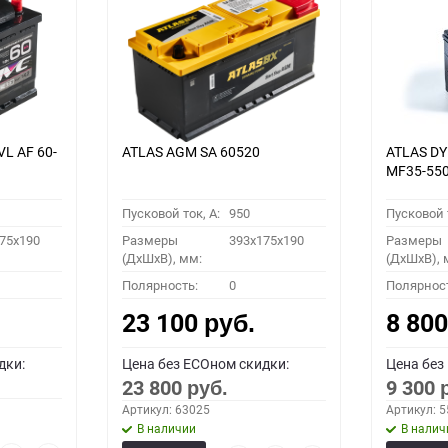
VL АF 60-
ATLAS AGM SA 60520
ATLAS D
MF35-55
Пусковой ток, A:
950
Пусковой т
75x190
Размеры
393x175x190
Размеры
(ДхШхВ), мм:
(ДхШхВ), 
Полярность:
0
Полярнос
23 100
8 80
руб.
дки:
Цена без ECOном скидки:
Цена без
23 800
9 300
руб.
Артикул: 63025
Артикул: 
В наличии
В налич