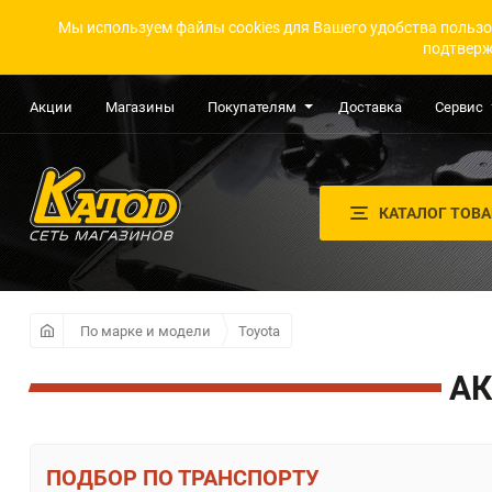
Мы используем файлы cookies для Вашего удобства пользо
подтверж
Акции
Магазины
Покупателям
Доставка
Сервис
КАТАЛОГ ТОВ
По марке и модели
Toyota
АК
ПО ТРАНСПОРТУ