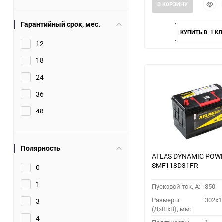
Быст
В КОРЗИНУ
прос
Гарантийный срок, мес.
12
18
24
36
48
Полярность
ATLAS DYNAMIC POW
SMF118D31FR
0
1
Пусковой ток, A:
850
Размеры
302x1
3
(ДхШхВ), мм:
4