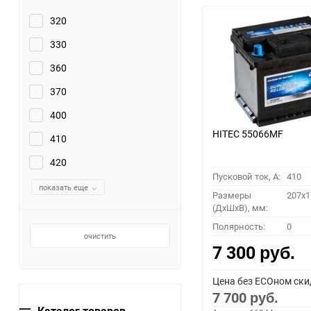
320
330
360
370
400
HITEC 55066MF
410
420
Пусковой ток, A:
410
показать еще
Размеры
207x1
(ДхШхВ), мм:
Полярность:
0
очистить
7 300
руб.
Цена без ECOном ски
7 700
руб.