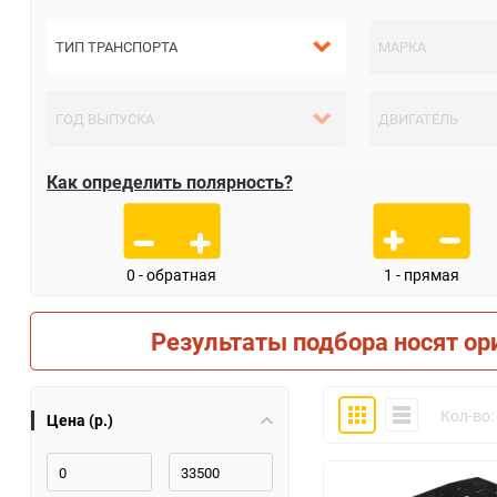
Как определить полярность?
0 - обратная
1 - прямая
Результаты подбора носят ор
Плитка
Компактно
Кол-во:
Цена (р.)
30