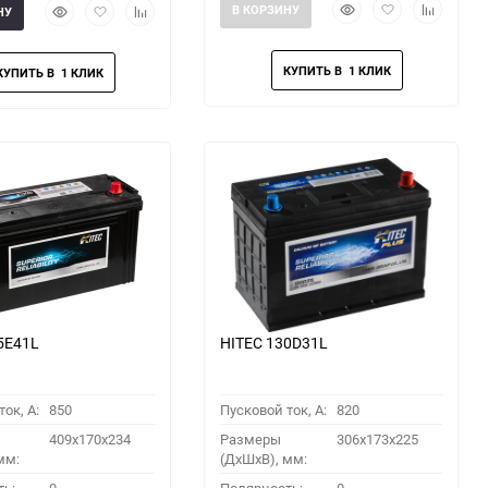
Быстрый
Добавить
Добавить
Быстрый
Добавить
Добавить
В КОРЗИНУ
НУ
просмотр
в
к
просмотр
в
к
избранное
сравнени
избранное
сравнению
5E41L
HITEC 130D31L
ок, A:
850
Пусковой ток, A:
820
409x170x234
Размеры
306x173x225
мм:
(ДхШхВ), мм: