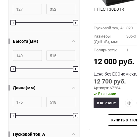
HITEC 130D31R
Пусковой ток, A:
820
Размеры
306x1
Высота(мм)
(ДхШхВ), мм:
Полярность:
1
12 000
руб.
Цена без ECOном ски
12 700
руб.
Длина(мм)
Артикул: 67284
В наличии
Быст
В КОРЗИНУ
прос
Пусковой ток, A