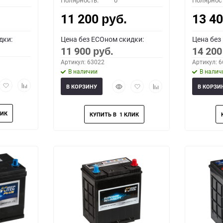
Полярность:
0
Полярнос
11 200
13 4
руб.
дки:
Цена без ECOном скидки:
Цена без
11 900
14 20
руб.
Артикул: 63022
Артикул: 
В наличии
В налич
рый
Добавить
Добавить
Быстрый
Добавить
Добавить
В КОРЗИНУ
В КОРЗИ
мотр
в
к
просмотр
в
к
избранное
сравнению
избранное
сравнению