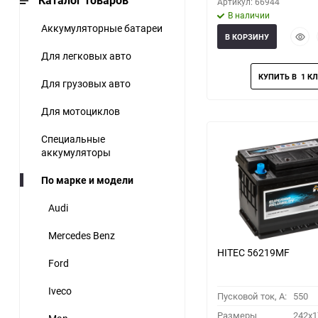
Каталог товаров
Артикул: 66944
В наличии
Аккумуляторные батареи
Быст
В КОРЗИНУ
прос
Для легковых авто
Для грузовых авто
Для мотоциклов
Специальные
аккумуляторы
По марке и модели
Audi
Mercedes Benz
HITEC 56219MF
Ford
Iveco
Пусковой ток, A:
550
Размеры
242x1