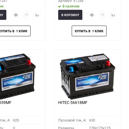
67287
Артикул: 67288
ии
В наличии
Быстрый
Добавить
Добавить
Быстрый
Добавить
Добавить
НУ
В КОРЗИНУ
просмотр
в
к
просмотр
в
к
избранное
сравнению
избранное
сравнени
6559MF
HITEC 56618MF
ок, A:
620
Пусковой ток, A:
630
ть:
0
Размеры
278x175x175