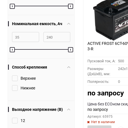
60
90
Номинальная емкость, Ач
150
ACTIVE FROST 6СТ-60
3-R
Пусковой ток, A:
500
Способ крепления
Размеры
242x1
(ДхШхВ), мм:
Верхнее
Полярность:
0
Нижнее
по запросу
Цена без ECOном ски
Выходное напряжение (В)
по запросу
Артикул: 65975
12
Нет в наличии