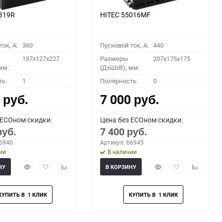
B19R
HITEC 55016MF
ок, A:
360
Пусковой ток, A:
440
187x127x227
Размеры
207x175x175
мм:
(ДхШхВ), мм:
ть:
1
Полярность:
0
0
7 000
руб.
руб.
 ECOном скидки:
Цена без ECOном скидки:
7 400
руб.
руб.
66940
Артикул: 66945
ии
В наличии
Быстрый
Добавить
Добавить
Быстрый
Добавить
Добавить
НУ
В КОРЗИНУ
просмотр
в
к
просмотр
в
к
избранное
сравнению
избранное
сравнени