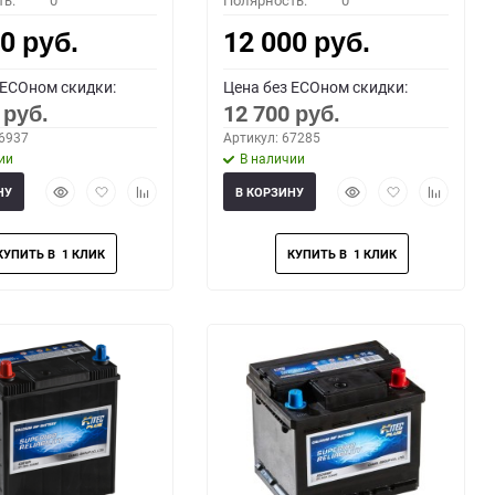
ть:
0
Полярность:
0
00
12 000
руб.
руб.
 ECOном скидки:
Цена без ECOном скидки:
0
12 700
руб.
руб.
66937
Артикул: 67285
ии
В наличии
Быстрый
Добавить
Добавить
Быстрый
Добавить
Добавить
НУ
В КОРЗИНУ
просмотр
в
к
просмотр
в
к
избранное
сравнению
избранное
сравнени