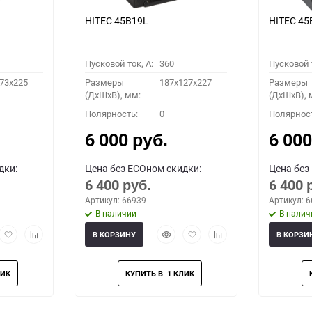
HITEC 45B19L
HITEC 45
Пусковой ток, A:
360
Пусковой т
73x225
Размеры
187x127x227
Размеры
(ДхШхВ), мм:
(ДхШхВ), 
Полярность:
0
Полярнос
6 000
6 00
руб.
дки:
Цена без ECOном скидки:
Цена без
6 400
6 400
руб.
Артикул: 66939
Артикул: 
В наличии
В налич
рый
Добавить
Добавить
Быстрый
Добавить
Добавить
В КОРЗИНУ
В КОРЗИ
мотр
в
к
просмотр
в
к
избранное
сравнению
избранное
сравнению