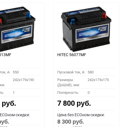
6013MF
HITEC 56077MF
ок, A:
550
Пусковой ток, A:
580
242x175x190
Размеры
242x175x175
мм:
(ДхШхВ), мм:
ть:
1
Полярность:
0
0
7 800
руб.
руб.
 ECOном скидки:
Цена без ECOном скидки:
8 300
руб.
руб.