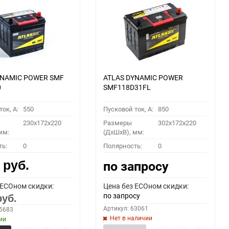
YNAMIC POWER SMF
ATLAS DYNAMIC POWER
0
SMF118D31FL
ок, A:
550
Пусковой ток, A:
850
230x172x220
Размеры
302x172x220
мм:
(ДхШхВ), мм:
ть:
0
Полярность:
0
0
по запросу
руб.
 ECOном скидки:
Цена без ECOном скидки:
по запросу
руб.
Артикул: 63061
55683
Нет в наличии
ии