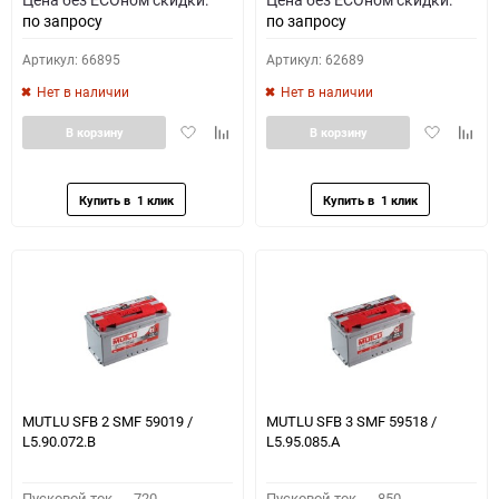
по запросу
по запросу
Артикул: 66895
Артикул: 62689
Нет в наличии
Нет в наличии
Добавить
Добавить
Добавить
Доба
В корзину
В корзину
в
к
в
к
избранное
сравнению
избранное
сравн
MUTLU SFB 2 SMF 59019 /
MUTLU SFB 3 SMF 59518 /
L5.90.072.B
L5.95.085.A
Пусковой ток,
720
Пусковой ток,
850