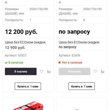
A:
A:
Размеры
353x175x190
Размеры
353x175x190
(ДхШхВ), мм:
(ДхШхВ), мм:
Полярность:
1
Полярность:
0
по запросу
12 200
руб.
Цена без ECOном скидки:
Цена без ECOном скидки:
по запросу
12 900
руб.
Артикул: 63027
Артикул: 62439
В наличии
Нет в наличии
Добавить
Добавить
Добавить
Доба
В корзину
В корзину
в
к
в
к
избранное
сравнению
избранное
сравн