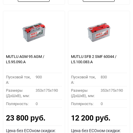
MUTLU AGM 95 AGM /
MUTLU SFB 2 SMF 60044 /
L5.95.090.A
L5.100.083.A
Пусковой ток,
900
Пусковой ток,
830
A:
A:
Размеры
353x175x190
Размеры
353x175x190
(ДхШхВ), мм:
(ДхШхВ), мм:
Полярность:
0
Полярность:
0
23 800
12 200
руб.
руб.
Цена без ECOном скидки:
Цена без ECOном скидки: