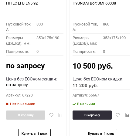
HITEC EFB LN5 92
HYUNDAI Bolt SMF60038
Пусковой ток,
800
Пусковой ток,
860
A:
A:
Размеры
353x175x190
Размеры
353x175x190
(ДхШхВ), мм:
(ДхШхВ), мм:
Полярность:
0
Полярность:
0
по запросу
10 500
руб.
Цена без ECOном скидки:
Цена без ECOном скидки:
по запросу
11 200
руб.
Артикул: 67290
Артикул: 66667
Нет в наличии
В наличии
Добавить
Добавить
Добавить
Доба
В корзину
В корзину
в
к
в
к
избранное
сравнению
избранное
сравн