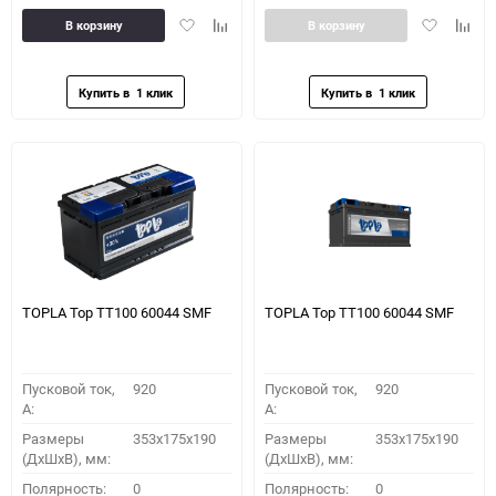
Добавить
Добавить
Добавить
Доба
В корзину
В корзину
в
к
в
к
избранное
сравнению
избранное
сравн
TOPLA Top TT100 60044 SMF
TOPLA Top TT100 60044 SMF
Пусковой ток,
920
Пусковой ток,
920
A:
A:
Размеры
353x175x190
Размеры
353x175x190
(ДхШхВ), мм:
(ДхШхВ), мм:
Полярность:
0
Полярность:
0