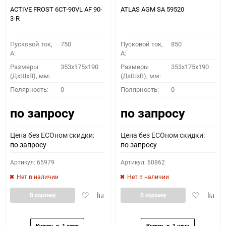
ACTIVE FROST 6СТ-90VL АF 90-
ATLAS AGM SA 59520
3-R
Пусковой ток,
750
Пусковой ток,
850
A:
A:
Размеры
353x175x190
Размеры
353x175x190
(ДхШхВ), мм:
(ДхШхВ), мм:
Полярность:
0
Полярность:
0
по запросу
по запросу
Цена без ECOном скидки:
Цена без ECOном скидки:
по запросу
по запросу
Артикул: 65979
Артикул: 60862
Нет в наличии
Нет в наличии
Добавить
Добавить
Добавить
Доба
В корзину
В корзину
в
к
в
к
избранное
сравнению
избранное
сравн