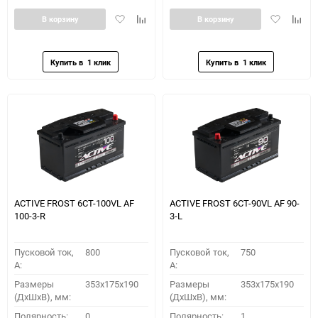
Добавить
Добавить
Добавить
Доба
В корзину
В корзину
в
к
в
к
избранное
сравнению
избранное
сравн
ACTIVE FROST 6СТ-100VL АF
ACTIVE FROST 6СТ-90VL АF 90-
100-3-R
3-L
Пусковой ток,
800
Пусковой ток,
750
A:
A:
Размеры
353x175x190
Размеры
353x175x190
(ДхШхВ), мм:
(ДхШхВ), мм:
Полярность:
0
Полярность:
1