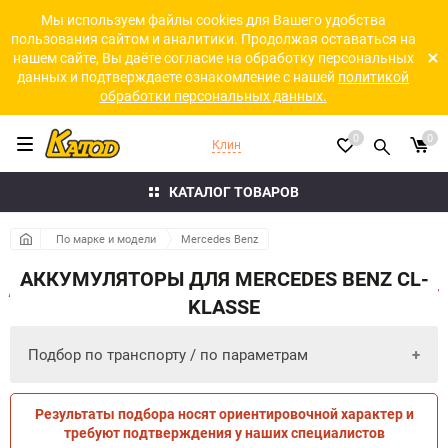
Мы используем файлы cookies для Вашего удобства
пользования сайтом и аналитики. Продолжая оставаться на
нашем сайте, Вы даёте согласие на обработку персональных
данных и подтверждаете ознакомление с нашей
политикой
обработки персональных данных.
0
0
Клин
КАТАЛОГ ТОВАРОВ
По марке и модели
Mercedes Benz
АККУМУЛЯТОРЫ ДЛЯ MERCEDES BENZ CL-
KLASSE
Подбор по транспорту / по параметрам
Результаты подбора носят ориентировочной характер и
ПО ПАРАМЕТРАМ
ПО ТРАНСПОРТУ
требуют подтверждения у наших специалистов