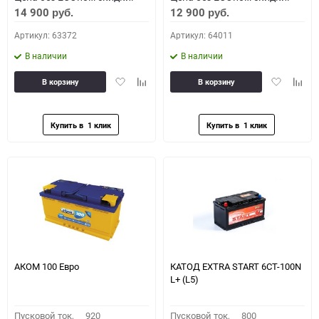
14 900
12 900
руб.
руб.
Артикул: 63372
Артикул: 64011
В наличии
В наличии
Добавить
Добавить
Добавить
Доба
В корзину
В корзину
в
к
в
к
избранное
сравнению
избранное
сравн
АКОМ 100 Евро
КАТОД EXTRA START 6СТ-100N
L+ (L5)
Пусковой ток,
920
Пусковой ток,
800