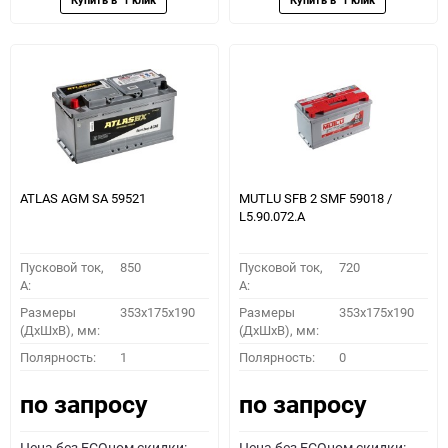
ATLAS AGM SA 59521
MUTLU SFB 2 SMF 59018 /
L5.90.072.A
Пусковой ток,
850
Пусковой ток,
720
A:
A:
Размеры
353x175x190
Размеры
353x175x190
(ДхШхВ), мм:
(ДхШхВ), мм:
Полярность:
1
Полярность:
0
по запросу
по запросу
Цена без ECOном скидки:
Цена без ECOном скидки: