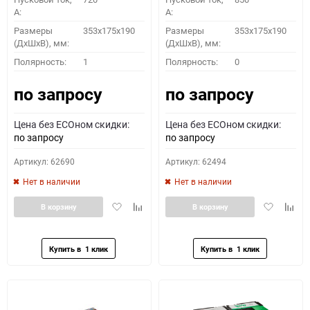
A:
A:
Размеры
353x175x190
Размеры
353x175x190
(ДхШхВ), мм:
(ДхШхВ), мм:
Полярность:
1
Полярность:
0
по запросу
по запросу
Цена без ECOном скидки:
Цена без ECOном скидки:
по запросу
по запросу
Артикул: 62690
Артикул: 62494
Нет в наличии
Нет в наличии
Добавить
Добавить
Добавить
Доба
В корзину
В корзину
в
к
в
к
избранное
сравнению
избранное
сравн