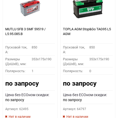
MUTLU SFB 3 SMF 59519 /
TOPLA AGM Stop&Go TAG95 L5
L5.95.085.B
AGM
Пусковой ток,
850
Пусковой ток,
850
A:
A:
Размеры
353x175x190
Размеры
353x175x190
(ДхШхВ), мм:
(ДхШхВ), мм:
Полярность:
1
Полярность:
0
по запросу
по запросу
Цена без ECOном скидки:
Цена без ECOном скидки:
по запросу
по запросу
Артикул: 62495
Артикул: 64797
Нет в наличии
Нет в наличии