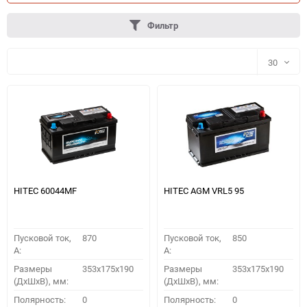
Фильтр
30
30
60
90
150
HITEC 60044MF
HITEC AGM VRL5 95
Пусковой ток,
870
Пусковой ток,
850
A:
A:
Размеры
353x175x190
Размеры
353x175x190
(ДхШхВ), мм:
(ДхШхВ), мм:
ПОДОБРАТЬ
Полярность:
0
Полярность:
0