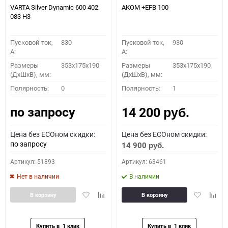
VARTA Silver Dynamic 600 402
АКОМ +EFB 100
083 H3
Пусковой ток,
830
Пусковой ток,
930
A:
A:
Размеры
353x175x190
Размеры
353x175x190
(ДхШхВ), мм:
(ДхШхВ), мм:
Полярность:
0
Полярность:
1
по запросу
14 200
руб.
Цена без ECOном скидки:
Цена без ECOном скидки:
по запросу
14 900
руб.
Артикул: 51893
Артикул: 63461
Нет в наличии
В наличии
Добавить
Добавить
Добавить
Доба
В корзину
В корзину
в
к
в
к
избранное
сравнению
избранное
сравн