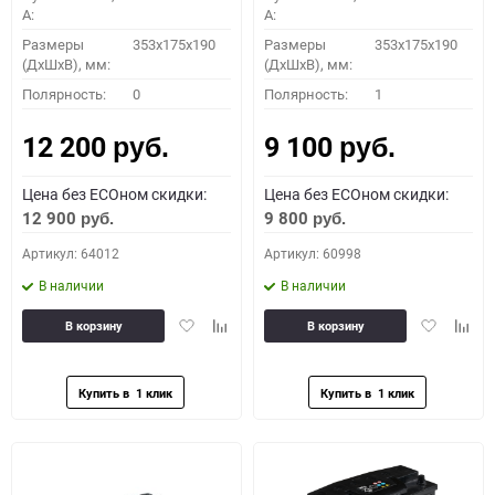
A:
A:
Размеры
353x175x190
Размеры
353x175x190
(ДхШхВ), мм:
(ДхШхВ), мм:
Полярность:
0
Полярность:
1
12 200
9 100
руб.
руб.
Цена без ECOном скидки:
Цена без ECOном скидки:
12 900
9 800
руб.
руб.
Артикул: 64012
Артикул: 60998
В наличии
В наличии
Добавить
Добавить
Добавить
Доба
В корзину
В корзину
в
к
в
к
избранное
сравнению
избранное
сравн