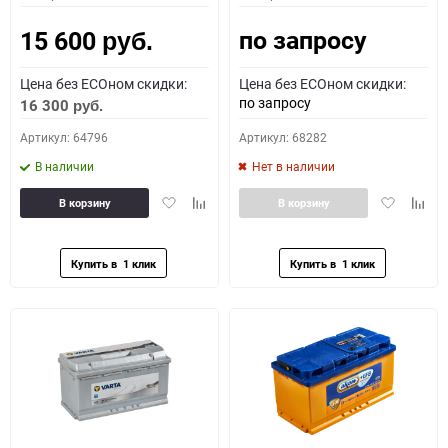
по запросу
15 600
руб.
Цена без ECOном скидки:
Цена без ECOном скидки:
по запросу
16 300
руб.
Артикул: 64796
Артикул: 68282
В наличии
Нет в наличии
Добавить
Добавить
Добавить
Доба
В корзину
В корзину
в
к
в
к
избранное
сравнению
избранное
сравн