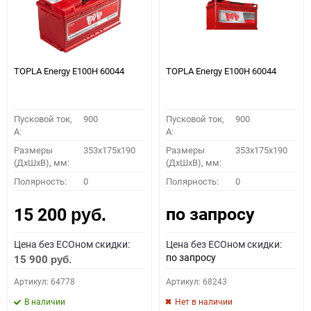
TOPLA Energy E100H 60044
TOPLA Energy E100H 60044
Пусковой ток,
900
Пусковой ток,
900
A:
A:
Размеры
353x175x190
Размеры
353x175x190
(ДхШхВ), мм:
(ДхШхВ), мм:
Полярность:
0
Полярность:
0
по запросу
15 200
руб.
Цена без ECOном скидки:
Цена без ECOном скидки:
по запросу
15 900
руб.
Артикул: 64778
Артикул: 68243
В наличии
Нет в наличии