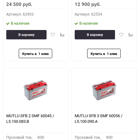
24 500
12 900
руб.
руб.
Артикул: 62903
Артикул: 62554
В наличии
В наличии
Добавить
Добавить
Добавить
Доба
В корзину
В корзину
в
к
в
к
избранное
сравнению
избранное
сравн
MUTLU SFB 2 SMF 60045 /
MUTLU SFB 3 SMF 60056 /
L5.100.083.B
L5.100.090.A
Пусковой ток,
830
Пусковой ток,
900