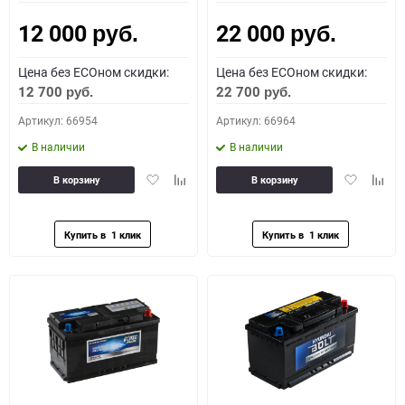
12 000
22 000
Как определить полярность?
руб.
руб.
Цена без ECOном скидки:
Цена без ECOном скидки:
0 - обратная
1 - прямая
3 - обратная
4 - прямая
12 700
22 700
руб.
руб.
Артикул: 66954
Артикул: 66964
В наличии
В наличии
Добавить
Добавить
Добавить
Доба
В корзину
В корзину
в
к
в
к
избранное
сравнению
избранное
сравн