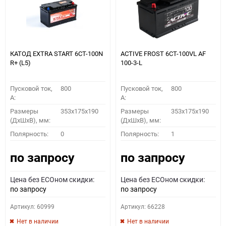
КАТОД EXTRA START 6СТ-100N
ACTIVE FROST 6СТ-100VL АF
R+ (L5)
100-3-L
Пусковой ток,
800
Пусковой ток,
800
A:
A:
Размеры
353x175x190
Размеры
353x175x190
(ДхШхВ), мм:
(ДхШхВ), мм:
Полярность:
0
Полярность:
1
по запросу
по запросу
Цена без ECOном скидки:
Цена без ECOном скидки:
по запросу
по запросу
Артикул: 60999
Артикул: 66228
Нет в наличии
Нет в наличии