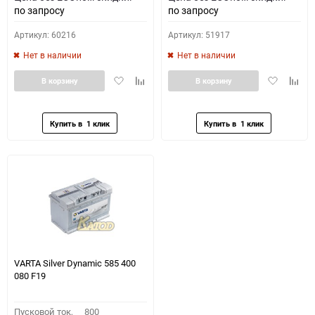
по запросу
по запросу
Артикул: 60216
Артикул: 51917
Нет в наличии
Нет в наличии
Добавить
Добавить
Добавить
Доба
В корзину
В корзину
в
к
в
к
избранное
сравнению
избранное
сравн
VARTA Silver Dynamic 585 400
080 F19
Пусковой ток,
800