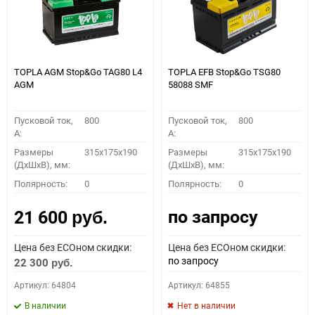
TOPLA AGM Stop&Go TAG80 L4
TOPLA EFB Stop&Go TSG80
AGM
58088 SMF
Пусковой ток,
800
Пусковой ток,
800
A:
A:
Размеры
315x175x190
Размеры
315x175x190
(ДхШхВ), мм:
(ДхШхВ), мм:
Полярность:
0
Полярность:
0
по запросу
21 600
руб.
Цена без ECOном скидки:
Цена без ECOном скидки:
по запросу
22 300
руб.
Артикул: 64804
Артикул: 64855
В наличии
Нет в наличии