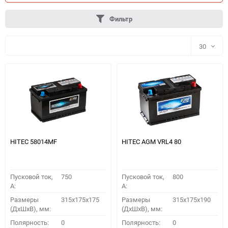
Фильтр
30
30
60
90
150
HITEC 58014MF
HITEC AGM VRL4 80
Пусковой ток,
750
Пусковой ток,
800
A:
A:
Размеры
315x175x175
Размеры
315x175x190
(ДхШхВ), мм:
(ДхШхВ), мм:
ПОДОБРАТЬ
Полярность:
0
Полярность:
0