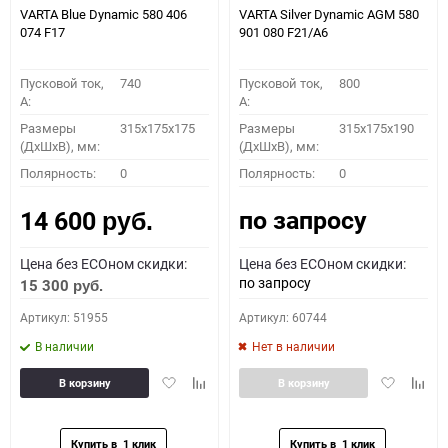
VARTA Blue Dynamic 580 406
VARTA Silver Dynamic AGM 580
074 F17
901 080 F21/A6
Пусковой ток,
740
Пусковой ток,
800
A:
A:
Размеры
315x175x175
Размеры
315x175x190
(ДхШхВ), мм:
(ДхШхВ), мм:
Полярность:
0
Полярность:
0
по запросу
14 600
руб.
Цена без ECOном скидки:
Цена без ECOном скидки:
по запросу
15 300
руб.
Артикул: 51955
Артикул: 60744
В наличии
Нет в наличии
Добавить
Добавить
Добавить
Доба
В корзину
В корзину
в
к
в
к
избранное
сравнению
избранное
сравн