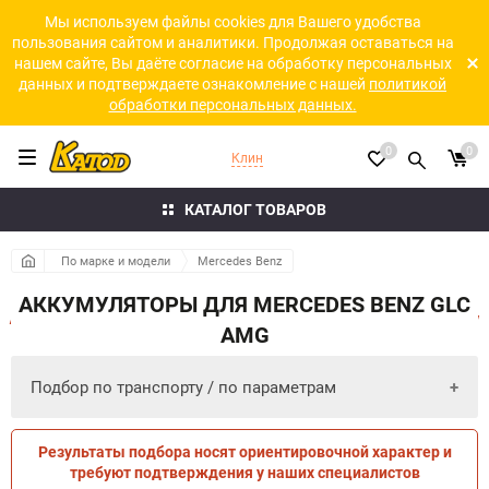
Мы используем файлы cookies для Вашего удобства
пользования сайтом и аналитики. Продолжая оставаться на
нашем сайте, Вы даёте согласие на обработку персональных
данных и подтверждаете ознакомление с нашей
политикой
обработки персональных данных.
0
0
Клин
КАТАЛОГ ТОВАРОВ
По марке и модели
Mercedes Benz
АККУМУЛЯТОРЫ ДЛЯ MERCEDES BENZ GLC
AMG
Подбор по транспорту / по параметрам
Результаты подбора носят ориентировочной характер и
ПО ПАРАМЕТРАМ
ПО ТРАНСПОРТУ
требуют подтверждения у наших специалистов