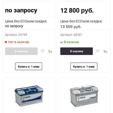
по запросу
12 800
руб.
Цена без ECOном скидки:
Цена без ECOном скидки:
по запросу
13 500
руб.
Артикул: 64789
Артикул: 68281
Нет в наличии
В наличии
Добавить
Добавить
Добавить
Доба
В корзину
В корзину
в
к
в
к
избранное
сравнению
избранное
сравн