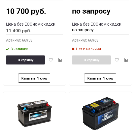
по запросу
10 700
Как определить полярность?
руб.
Цена без ECOном скидки:
Цена без ECOном скидки:
0 - обратная
1 - прямая
3 - обратная
4 - прямая
по запросу
11 400
руб.
Артикул: 66953
Артикул: 66963
В наличии
Нет в наличии
Добавить
Добавить
Добавить
Доба
В корзину
В корзину
в
к
в
к
избранное
сравнению
избранное
сравн