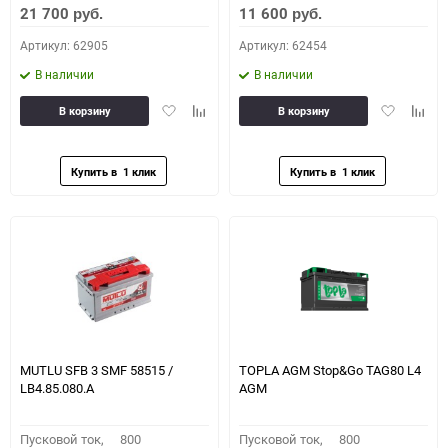
21 700
11 600
руб.
руб.
Артикул: 62905
Артикул: 62454
В наличии
В наличии
Добавить
Добавить
Добавить
Доба
В корзину
В корзину
в
к
в
к
избранное
сравнению
избранное
сравн
MUTLU SFB 3 SMF 58515 /
TOPLA AGM Stop&Go TAG80 L4
LB4.85.080.A
AGM
Пусковой ток,
800
Пусковой ток,
800