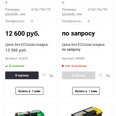
A:
A:
Размеры
315x175x175
Размеры
315x175x190
(ДхШхВ), мм:
(ДхШхВ), мм:
Полярность:
0
Полярность:
0
по запросу
12 600
руб.
Цена без ECOном скидки:
Цена без ECOном скидки:
по запросу
13 300
руб.
Артикул: 62445
Артикул: 68084
В наличии
Нет в наличии
Добавить
Добавить
Добавить
Доба
В корзину
В корзину
в
к
в
к
избранное
сравнению
избранное
сравн