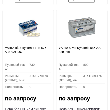
VARTA Blue Dynamic EFB 575
VARTA Silver Dynamic 585 200
500 073 E46
080 F18
Пусковой ток,
730
Пусковой ток,
800
A:
A:
Размеры
315x175x175
Размеры
315x175x175
(ДхШхВ), мм:
(ДхШхВ), мм:
Полярность:
0
Полярность:
0
по запросу
по запросу
Цена без ECOном скидки:
Цена без ECOном скидки: