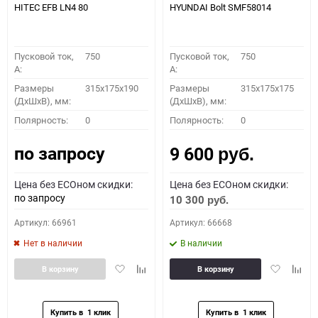
HITEC EFB LN4 80
HYUNDAI Bolt SMF58014
Пусковой ток,
750
Пусковой ток,
750
A:
A:
Размеры
315x175x190
Размеры
315x175x175
(ДхШхВ), мм:
(ДхШхВ), мм:
Полярность:
0
Полярность:
0
по запросу
9 600
руб.
Цена без ECOном скидки:
Цена без ECOном скидки:
по запросу
10 300
руб.
Артикул: 66961
Артикул: 66668
Нет в наличии
В наличии
Добавить
Добавить
Добавить
Доба
В корзину
В корзину
в
к
в
к
избранное
сравнению
избранное
сравн