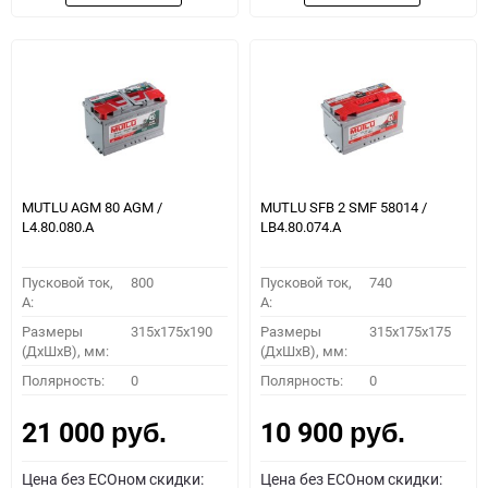
MUTLU AGM 80 AGM /
MUTLU SFB 2 SMF 58014 /
L4.80.080.A
LB4.80.074.A
Пусковой ток,
800
Пусковой ток,
740
A:
A:
Размеры
315x175x190
Размеры
315x175x175
(ДхШхВ), мм:
(ДхШхВ), мм:
Полярность:
0
Полярность:
0
21 000
10 900
руб.
руб.
Цена без ECOном скидки:
Цена без ECOном скидки: