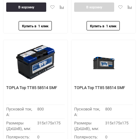
Добавить
Добавить
Добавить
Доба
В корзину
В корзину
в
к
в
к
избранное
сравнению
избранное
сравн
TOPLA Top TT85 58514 SMF
TOPLA Top TT85 58514 SMF
Пусковой ток,
800
Пусковой ток,
800
A:
A:
Размеры
315x175x175
Размеры
315x175x175
(ДхШхВ), мм:
(ДхШхВ), мм:
Полярность:
0
Полярность:
0