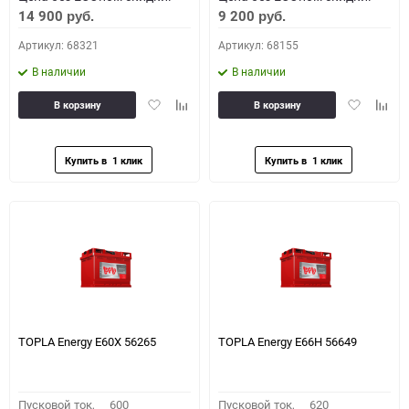
14 900
9 200
руб.
руб.
Артикул: 68321
Артикул: 68155
В наличии
В наличии
Добавить
Добавить
Добавить
Доба
В корзину
В корзину
в
к
в
к
избранное
сравнению
избранное
сравн
TOPLA Energy E60X 56265
TOPLA Energy E66H 56649
Пусковой ток,
600
Пусковой ток,
620