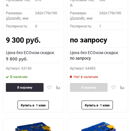
A:
A:
Размеры
242x175x190
Размеры
242x175x190
(ДхШхВ), мм:
(ДхШхВ), мм:
Полярность:
0
Полярность:
1
по запросу
9 300
руб.
Цена без ECOном скидки:
Цена без ECOном скидки:
по запросу
9 800
руб.
Артикул: 63140
Артикул: 64485
В наличии
Нет в наличии
Добавить
Добавить
Добавить
Доба
В корзину
В корзину
в
к
в
к
избранное
сравнению
избранное
сравн