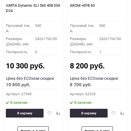
VARTA Dynamic SLI 560 408 054
АКОМ +EFB 60
D24
Пусковой ток,
540
Пусковой ток,
580
A:
A:
Размеры
242x175x190
Размеры
242x175x190
(ДхШхВ), мм:
(ДхШхВ), мм:
Полярность:
0
Полярность:
1
10 300
8 200
руб.
руб.
Цена без ECOном скидки:
Цена без ECOном скидки:
10 800
8 700
руб.
руб.
Артикул: 67998
Артикул: 62939
В наличии
В наличии
Добавить
Добавить
Добавить
Доба
В корзину
В корзину
в
к
в
к
избранное
сравнению
избранное
сравн