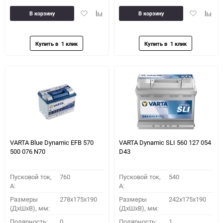
Добавить
Добавить
Добавить
Доба
В корзину
В корзину
в
к
в
к
избранное
сравнению
избранное
сравн
VARTA Blue Dynamic EFB 570
VARTA Dynamic SLI 560 127 054
500 076 N70
D43
Пусковой ток,
760
Пусковой ток,
540
A:
A:
Размеры
278x175x190
Размеры
242x175x190
(ДхШхВ), мм:
(ДхШхВ), мм:
Полярность:
0
Полярность:
1