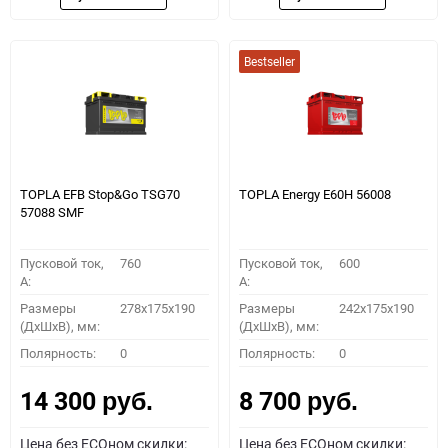
Bestseller
TOPLA EFB Stop&Go TSG70
TOPLA Energy E60H 56008
57088 SMF
Пусковой ток,
760
Пусковой ток,
600
A:
A:
Размеры
278x175x190
Размеры
242x175x190
(ДхШхВ), мм:
(ДхШхВ), мм:
Полярность:
0
Полярность:
0
14 300
8 700
руб.
руб.
Цена без ECOном скидки:
Цена без ECOном скидки: