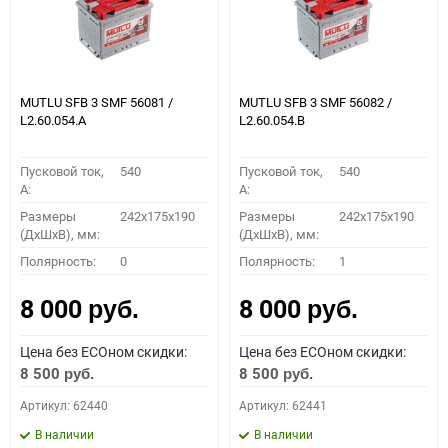
MUTLU SFB 3 SMF 56081 /
MUTLU SFB 3 SMF 56082 /
L2.60.054.A
L2.60.054.B
Пусковой ток,
540
Пусковой ток,
540
A:
A:
Размеры
242x175x190
Размеры
242x175x190
(ДхШхВ), мм:
(ДхШхВ), мм:
Полярность:
0
Полярность:
1
8 000
8 000
руб.
руб.
Цена без ECOном скидки:
Цена без ECOном скидки:
8 500
8 500
руб.
руб.
Артикул: 62440
Артикул: 62441
В наличии
В наличии