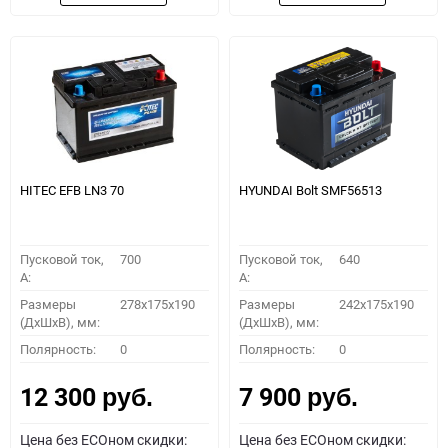
HITEC EFB LN3 70
HYUNDAI Bolt SMF56513
Пусковой ток,
700
Пусковой ток,
640
A:
A:
Размеры
278x175x190
Размеры
242x175x190
(ДхШхВ), мм:
(ДхШхВ), мм:
Полярность:
0
Полярность:
0
12 300
7 900
руб.
руб.
Цена без ECOном скидки:
Цена без ECOном скидки: