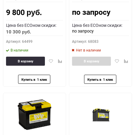
по запросу
9 800
руб.
Цена без ECOном скидки:
Цена без ECOном скидки:
по запросу
10 300
руб.
Артикул: 64499
Артикул: 68083
В наличии
Нет в наличии
Добавить
Добавить
Добавить
Доба
В корзину
В корзину
в
к
в
к
избранное
сравнению
избранное
сравн