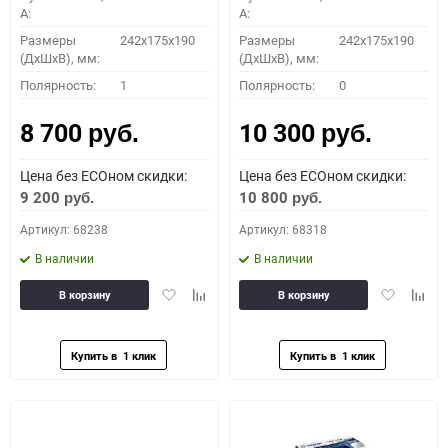
A:
A:
Размеры
242x175x190
Размеры
242x175x190
(ДхШхВ), мм:
(ДхШхВ), мм:
Полярность:
1
Полярность:
0
8 700
10 300
руб.
руб.
Цена без ECOном скидки:
Цена без ECOном скидки:
9 200
10 800
руб.
руб.
Артикул: 68238
Артикул: 68318
В наличии
В наличии
Добавить
Добавить
Добавить
Доба
В корзину
В корзину
в
к
в
к
избранное
сравнению
избранное
сравн