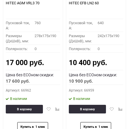
HITEC AGM VRL3 70
HITEC EFB LN2 60
Пусковой ток,
760
Пусковой ток,
640
A:
A:
Размеры
278x175x190
Размеры
242x175x190
(ДхШхВ), мм:
(ДхШхВ), мм:
Полярность:
0
Полярность:
0
17 000
10 400
руб.
руб.
Цена без ECOном скидки:
Цена без ECOном скидки:
17 600
10 900
руб.
руб.
Артикул: 66962
Артикул: 66959
В наличии
В наличии
Добавить
Добавить
Добавить
Доба
В корзину
В корзину
в
к
в
к
избранное
сравнению
избранное
сравн