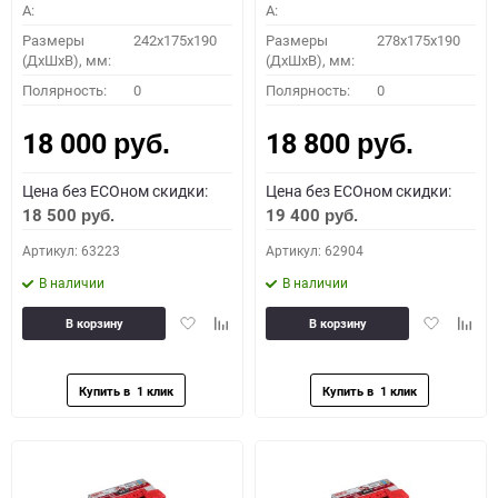
A:
A:
Размеры
242x175x190
Размеры
278x175x190
(ДхШхВ), мм:
(ДхШхВ), мм:
Полярность:
0
Полярность:
0
18 000
18 800
руб.
руб.
Цена без ECOном скидки:
Цена без ECOном скидки:
18 500
19 400
руб.
руб.
Артикул: 63223
Артикул: 62904
В наличии
В наличии
Добавить
Добавить
Добавить
Доба
В корзину
В корзину
в
к
в
к
избранное
сравнению
избранное
сравн