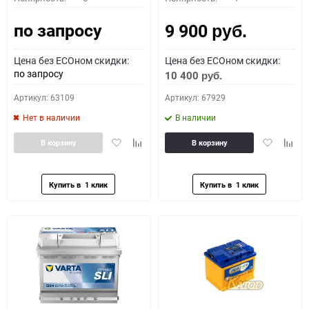
по запросу
9 900
руб.
Цена без ECOном скидки:
Цена без ECOном скидки:
по запросу
10 400
руб.
Артикул: 63109
Артикул: 67929
Нет в наличии
В наличии
Добавить
Добавить
Добавить
Доба
В корзину
В корзину
в
к
в
к
избранное
сравнению
избранное
сравн