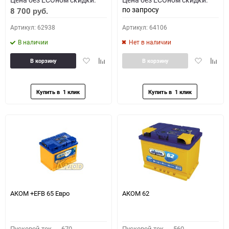
по запросу
8 700
руб.
Артикул: 62938
Артикул: 64106
В наличии
Нет в наличии
Добавить
Добавить
Добавить
Доба
В корзину
В корзину
в
к
в
к
избранное
сравнению
избранное
сравн
АКОМ +EFB 65 Евро
АКОМ 62
Пусковой ток,
670
Пусковой ток,
560