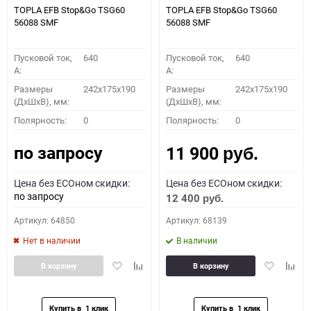
TOPLA EFB Stop&Go TSG60
TOPLA EFB Stop&Go TSG60
56088 SMF
56088 SMF
Пусковой ток,
640
Пусковой ток,
640
A:
A:
Размеры
242x175x190
Размеры
242x175x190
(ДхШхВ), мм:
(ДхШхВ), мм:
Полярность:
0
Полярность:
0
по запросу
11 900
руб.
Цена без ECOном скидки:
Цена без ECOном скидки:
по запросу
12 400
руб.
Артикул: 64850
Артикул: 68139
Нет в наличии
В наличии
Добавить
Добавить
Добавить
Доба
В корзину
В корзину
в
к
в
к
избранное
сравнению
избранное
сравн