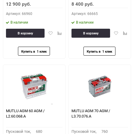
12 900
8 400
руб.
руб.
Артикул: 66960
Артикул: 66665
В наличии
В наличии
Добавить
Добавить
Добавить
Доба
В корзину
В корзину
в
к
в
к
избранное
сравнению
избранное
сравн
MUTLU AGM 60 AGM /
MUTLU AGM 70 AGM /
L2.60.068.A
L3.70.076.A
Пусковой ток,
680
Пусковой ток,
760