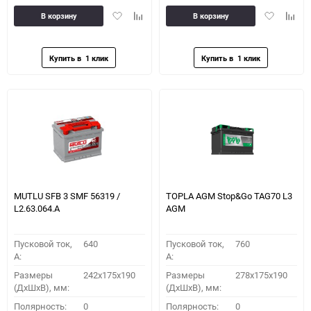
Добавить
Добавить
Добавить
Доба
В корзину
В корзину
в
к
в
к
избранное
сравнению
избранное
сравн
MUTLU SFB 3 SMF 56319 /
TOPLA AGM Stop&Go TAG70 L3
L2.63.064.А
AGM
Пусковой ток,
640
Пусковой ток,
760
A:
A:
Размеры
242x175x190
Размеры
278x175x190
(ДхШхВ), мм:
(ДхШхВ), мм:
Полярность:
0
Полярность:
0