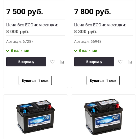
7 500
7 800
Как определить полярность?
руб.
руб.
Цена без ECOном скидки:
Цена без ECOном скидки:
0 - обратная
1 - прямая
3 - обратная
4 - прямая
8 000
8 300
руб.
руб.
Артикул: 67287
Артикул: 66948
В наличии
В наличии
Добавить
Добавить
Добавить
Доба
В корзину
В корзину
в
к
в
к
избранное
сравнению
избранное
сравн