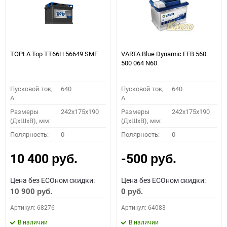
TOPLA Top TT66H 56649 SMF
VARTA Blue Dynamic EFB 560
500 064 N60
Пусковой ток,
640
Пусковой ток,
640
A:
A:
Размеры
242x175x190
Размеры
242x175x190
(ДхШхВ), мм:
(ДхШхВ), мм:
Полярность:
0
Полярность:
0
10 400
-500
руб.
руб.
Цена без ECOном скидки:
Цена без ECOном скидки:
10 900
0
руб.
руб.
Артикул: 68276
Артикул: 64083
В наличии
В наличии