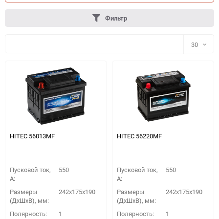
Фильтр
30
30
60
90
150
HITEC 56013MF
HITEC 56220MF
Пусковой ток,
550
Пусковой ток,
550
A:
A:
Размеры
242x175x190
Размеры
242x175x190
(ДхШхВ), мм:
(ДхШхВ), мм:
ПОДОБРАТЬ
Полярность:
1
Полярность:
1