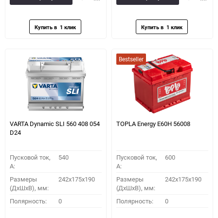
в
к
в
к
избранное
сравнению
избранное
сравн
Bestseller
VARTA Dynamic SLI 560 408 054
TOPLA Energy E60H 56008
D24
Пусковой ток,
540
Пусковой ток,
600
A:
A:
Размеры
242x175x190
Размеры
242x175x190
(ДхШхВ), мм:
(ДхШхВ), мм:
Полярность:
0
Полярность:
0