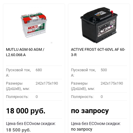
MUTLU AGM 60 AGM /
ACTIVE FROST 6СТ-60VL АF 60-
L2.60.068.A
3-R
Пусковой ток,
680
Пусковой ток,
500
A:
A:
Размеры
242x175x190
Размеры
242x175x190
(ДхШхВ), мм:
(ДхШхВ), мм:
Полярность:
0
Полярность:
0
по запросу
18 000
руб.
Цена без ECOном скидки:
Цена без ECOном скидки:
по запросу
18 500
руб.