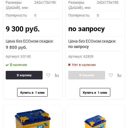
Размеры
242x175x190
Размеры
242x175x190
(ДхШхВ), мм:
(ДхШхВ), мм:
Полярность:
0
Полярность:
0
по запросу
9 300
руб.
Цена без ECOном скидки:
Цена без ECOном скидки:
по запросу
9 800
руб.
Артикул: 63140
Артикул: 62809
В наличии
Нет в наличии
Добавить
Добавить
Добавить
Доба
В корзину
В корзину
в
к
в
к
избранное
сравнению
избранное
сравн