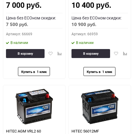
7 000
10 400
руб.
руб.
Цена без ECOном скидки:
Цена без ECOном скидки:
7 500
10 900
руб.
руб.
Артикул: 66669
Артикул: 66959
В наличии
В наличии
Добавить
Добавить
Добавить
Доба
В корзину
В корзину
в
к
в
к
избранное
сравнению
избранное
сравн
HITEC AGM VRL2 60
HITEC 56012MF