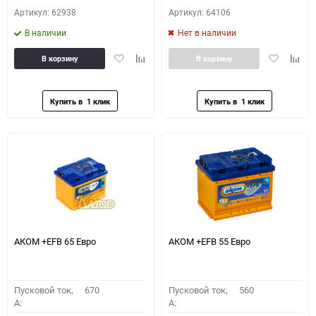
Артикул: 62938
Артикул: 64106
В наличии
Нет в наличии
Добавить
Добавить
Добавить
Доба
В корзину
В корзину
в
к
в
к
избранное
сравнению
избранное
сравн
АКОМ +EFB 65 Евро
АКОМ +EFB 55 Евро
Пусковой ток,
670
Пусковой ток,
560
A:
A: