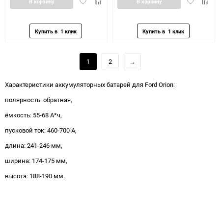
Добавить
Добавить
Добавить
Доба
В корзину
В корзину
в
к
в
к
избранное
сравнению
избранное
сравн
1
2
→
Характеристики аккумуляторных батарей для Ford Orion:
полярность: обратная,
ёмкость: 55-68 А*ч,
пусковой ток: 460-700 А,
длина: 241-246 мм,
ширина: 174-175 мм,
высота: 188-190 мм.