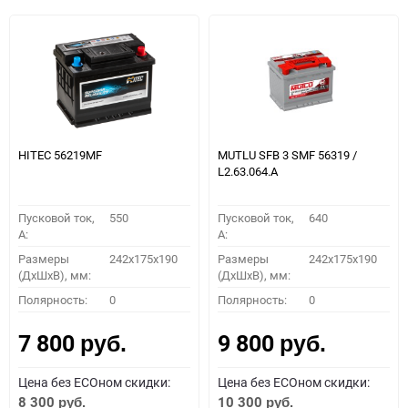
HITEC 56219MF
MUTLU SFB 3 SMF 56319 /
L2.63.064.А
Пусковой ток,
550
Пусковой ток,
640
A:
A:
Размеры
242x175x190
Размеры
242x175x190
(ДхШхВ), мм:
(ДхШхВ), мм:
Полярность:
0
Полярность:
0
7 800
9 800
руб.
руб.
Цена без ECOном скидки:
Цена без ECOном скидки:
8 300
10 300
руб.
руб.