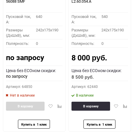
56088 SMF
L2.60.054.A
Пусковой ток,
640
Пусковой ток,
540
A:
A:
Размеры
242x175x190
Размеры
242x175x190
(ДхШхВ), мм:
(ДхШхВ), мм:
Полярность:
0
Полярность:
0
по запросу
8 000
руб.
Цена без ECOном скидки:
Цена без ECOном скидки:
по запросу
8 500
руб.
Артикул: 64850
Артикул: 62440
Нет в наличии
В наличии
Добавить
Добавить
Добавить
Доба
В корзину
В корзину
в
к
в
к
избранное
сравнению
избранное
сравн