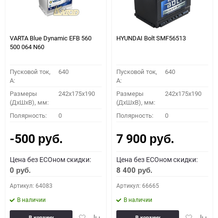
VARTA Blue Dynamic EFB 560
HYUNDAI Bolt SMF56513
500 064 N60
Пусковой ток,
640
Пусковой ток,
640
A:
A:
Размеры
242x175x190
Размеры
242x175x190
(ДхШхВ), мм:
(ДхШхВ), мм:
Полярность:
0
Полярность:
0
-500
7 900
руб.
руб.
Цена без ECOном скидки:
Цена без ECOном скидки:
0
8 400
руб.
руб.
Артикул: 64083
Артикул: 66665
В наличии
В наличии
Добавить
Добавить
Добавить
Доба
В корзину
В корзину