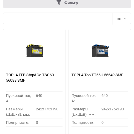
Фильтр
30
30
60
90
150
TOPLA EFB Stop&Go TSG60
TOPLA Top TT66H 56649 SMF
56088 SMF
Пусковой ток,
640
Пусковой ток,
640
A:
A:
Размеры
242x175x190
Размеры
242x175x190
(ДхШхВ), мм:
(ДхШхВ), мм:
ПОДОБРАТЬ
Полярность:
0
Полярность:
0