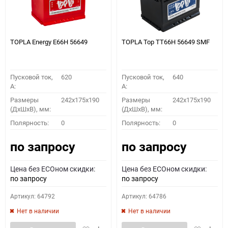
TOPLA Energy E66H 56649
TOPLA Top TT66H 56649 SMF
Пусковой ток,
620
Пусковой ток,
640
A:
A:
Размеры
242x175x190
Размеры
242x175x190
(ДхШхВ), мм:
(ДхШхВ), мм:
Полярность:
0
Полярность:
0
по запросу
по запросу
Цена без ECOном скидки:
Цена без ECOном скидки:
по запросу
по запросу
Артикул: 64792
Артикул: 64786
Нет в наличии
Нет в наличии