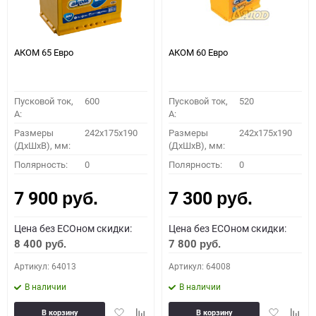
АКОМ 65 Евро
АКОМ 60 Евро
Пусковой ток,
600
Пусковой ток,
520
A:
A:
Размеры
242x175x190
Размеры
242x175x190
(ДхШхВ), мм:
(ДхШхВ), мм:
Полярность:
0
Полярность:
0
7 900
7 300
руб.
руб.
Цена без ECOном скидки:
Цена без ECOном скидки:
8 400
7 800
руб.
руб.
Артикул: 64013
Артикул: 64008
В наличии
В наличии
Добавить
Добавить
Добавить
Доба
В корзину
В корзину