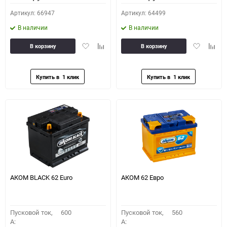
Артикул: 66947
Артикул: 64499
В наличии
В наличии
Добавить
Добавить
Добавить
Доба
В корзину
В корзину
в
к
в
к
избранное
сравнению
избранное
сравн
АКОМ BLACK 62 Euro
АКОМ 62 Евро
Пусковой ток,
600
Пусковой ток,
560
A:
A: