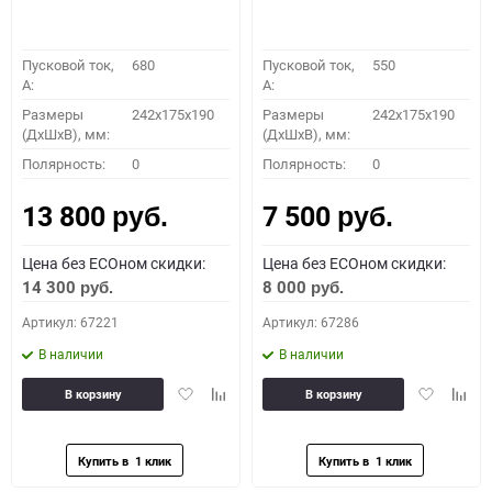
Пусковой ток,
680
Пусковой ток,
550
A:
A:
Размеры
242x175x190
Размеры
242x175x190
(ДхШхВ), мм:
(ДхШхВ), мм:
Полярность:
0
Полярность:
0
13 800
7 500
руб.
руб.
Цена без ECOном скидки:
Цена без ECOном скидки:
14 300
8 000
руб.
руб.
Артикул: 67221
Артикул: 67286
В наличии
В наличии
Добавить
Добавить
Добавить
Доба
В корзину
В корзину
в
к
в
к
избранное
сравнению
избранное
сравн