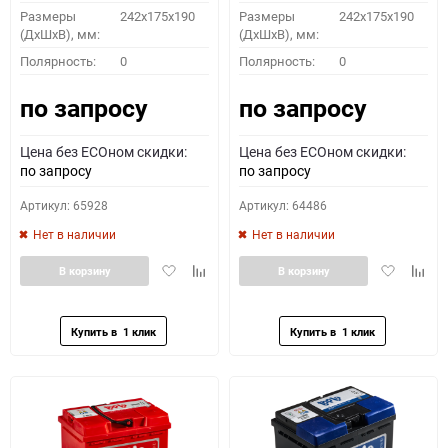
Размеры
242x175x190
Размеры
242x175x190
(ДхШхВ), мм:
(ДхШхВ), мм:
Полярность:
0
Полярность:
0
по запросу
по запросу
Цена без ECOном скидки:
Цена без ECOном скидки:
по запросу
по запросу
Артикул: 65928
Артикул: 64486
Нет в наличии
Нет в наличии
Добавить
Добавить
Добавить
Доба
В корзину
В корзину
в
к
в
к
избранное
сравнению
избранное
сравн