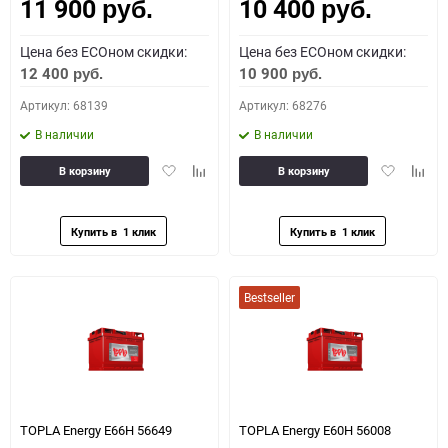
11 900
10 400
Как определить полярность?
руб.
руб.
Цена без ECOном скидки:
Цена без ECOном скидки:
0 - обратная
1 - прямая
3 - обратная
4 - прямая
12 400
10 900
руб.
руб.
Артикул: 68139
Артикул: 68276
В наличии
В наличии
Добавить
Добавить
Добавить
Доба
В корзину
В корзину
в
к
в
к
избранное
сравнению
избранное
сравн
Bestseller
TOPLA Energy E66H 56649
TOPLA Energy E60H 56008