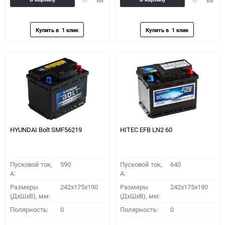
в
к
в
к
избранное
сравнению
избранное
сравн
HYUNDAI Bolt SMF56219
HITEC EFB LN2 60
Пусковой ток,
590
Пусковой ток,
640
A:
A:
Размеры
242x175x190
Размеры
242x175x190
(ДхШхВ), мм:
(ДхШхВ), мм:
Полярность:
0
Полярность:
0