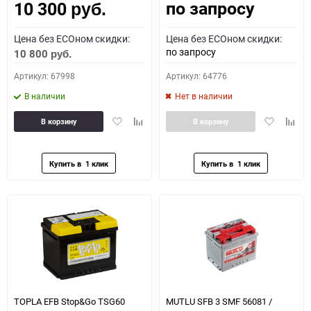
по запросу
10 300
руб.
Цена без ECOном скидки:
Цена без ECOном скидки:
по запросу
10 800
руб.
Артикул: 67998
Артикул: 64776
В наличии
Нет в наличии
Добавить
Добавить
Добавить
Доба
В корзину
В корзину
в
к
в
к
избранное
сравнению
избранное
сравн
TOPLA EFB Stop&Go TSG60
MUTLU SFB 3 SMF 56081 /