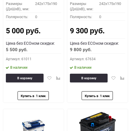
Размеры
242x175x190
Размеры
242x175x190
(ДхШхВ), мм:
(ДхШхВ), мм:
Полярность:
0
Полярность:
0
5 000
9 300
руб.
руб.
Цена без ECOном скидки:
Цена без ECOном скидки:
5 500
9 800
руб.
руб.
Артикул: 61011
Артикул: 67634
В наличии
В наличии
Добавить
Добавить
Добавить
Доба
В корзину
В корзину
в
к
в
к
избранное
сравнению
избранное
сравн