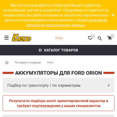
Мы используем файлы cookies для Вашего удобства
пользования сайтом и аналитики. Продолжая оставаться на
нашем сайте, Вы даёте согласие на обработку персональных
данных и подтверждаете ознакомление с нашей
политикой
обработки персональных данных.
0
0
Клин
КАТАЛОГ ТОВАРОВ
По марке и модели
Ford
АККУМУЛЯТОРЫ ДЛЯ FORD ORION
Подбор по транспорту / по параметрам
Результаты подбора носят ориентировочной характер и
ПО ПАРАМЕТРАМ
ПО ТРАНСПОРТУ
требуют подтверждения у наших специалистов