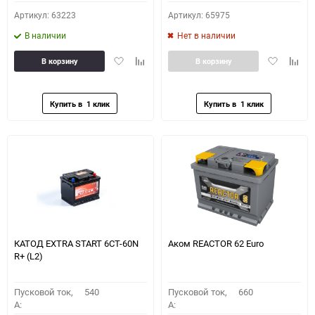
Артикул: 63223
Артикул: 65975
В наличии
Нет в наличии
Добавить
Добавить
Добавить
Доба
В корзину
В корзину
в
к
в
к
избранное
сравнению
избранное
сравн
КАТОД EXTRA START 6СТ-60N
Аком REACTOR 62 Euro
R+ (L2)
Пусковой ток,
540
Пусковой ток,
660
A:
A: