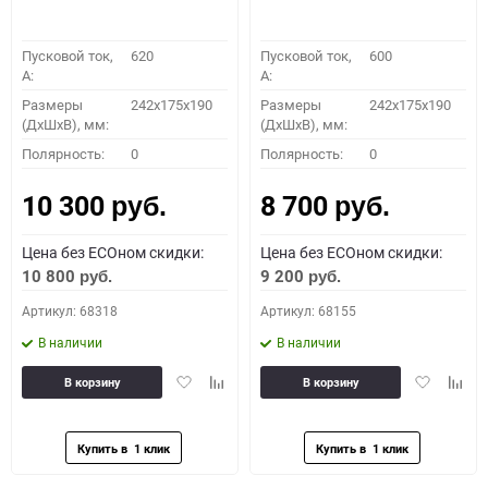
Пусковой ток,
620
Пусковой ток,
600
A:
A:
Размеры
242x175x190
Размеры
242x175x190
(ДхШхВ), мм:
(ДхШхВ), мм:
Полярность:
0
Полярность:
0
10 300
8 700
руб.
руб.
Цена без ECOном скидки:
Цена без ECOном скидки:
10 800
9 200
руб.
руб.
Артикул: 68318
Артикул: 68155
В наличии
В наличии
Добавить
Добавить
Добавить
Доба
В корзину
В корзину
в
к
в
к
избранное
сравнению
избранное
сравн