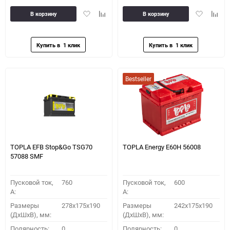
Добавить
Добавить
Добавить
Доба
В корзину
В корзину
в
к
в
к
избранное
сравнению
избранное
сравн
Bestseller
TOPLA EFB Stop&Go TSG70
TOPLA Energy E60H 56008
57088 SMF
Пусковой ток,
760
Пусковой ток,
600
A:
A:
Размеры
278x175x190
Размеры
242x175x190
(ДхШхВ), мм:
(ДхШхВ), мм:
Полярность:
0
Полярность:
0