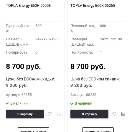
TOPLA Energy E60H 56008
TOPLA Energy E60X 56265
Пусковой ток,
600
Пусковой ток,
600
A:
A:
Размеры
242x175x190
Размеры
242x175x190
(ДхШхВ), мм:
(ДхШхВ), мм:
Полярность:
0
Полярность:
1
8 700
8 700
руб.
руб.
Цена без ECOном скидки:
Цена без ECOном скидки:
9 200
9 200
руб.
руб.
Артикул: 68155
Артикул: 68238
В наличии
В наличии
Добавить
Добавить
Добавить
Доба
В корзину
В корзину
в
к
в
к
избранное
сравнению
избранное
сравн