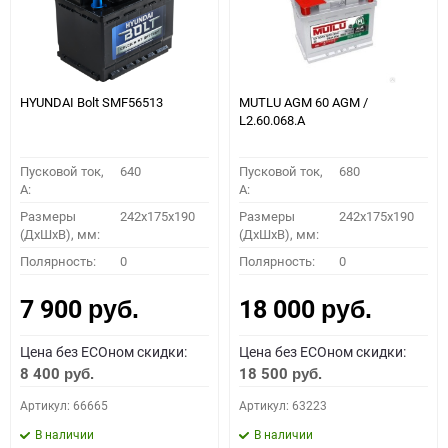
HYUNDAI Bolt SMF56513
MUTLU AGM 60 AGM /
L2.60.068.A
Пусковой ток,
640
Пусковой ток,
680
A:
A:
Размеры
242x175x190
Размеры
242x175x190
(ДхШхВ), мм:
(ДхШхВ), мм:
Полярность:
0
Полярность:
0
7 900
18 000
руб.
руб.
Цена без ECOном скидки:
Цена без ECOном скидки:
8 400
18 500
руб.
руб.
Артикул: 66665
Артикул: 63223
В наличии
В наличии