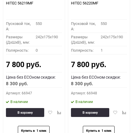
HITEC 56219MF
HITEC 56220MF
Пусковой ток,
550
Пусковой ток,
550
A:
A:
Размеры
242x175x190
Размеры
242x175x190
(ДхШхВ), мм:
(ДхШхВ), мм:
Полярность:
0
Полярность:
1
7 800
7 800
руб.
руб.
Цена без ECOном скидки:
Цена без ECOном скидки:
8 300
8 300
руб.
руб.
Артикул: 66947
Артикул: 66948
В наличии
В наличии
Добавить
Добавить
Добавить
Доба
В корзину
В корзину
в
к
в
к
избранное
сравнению
избранное
сравн