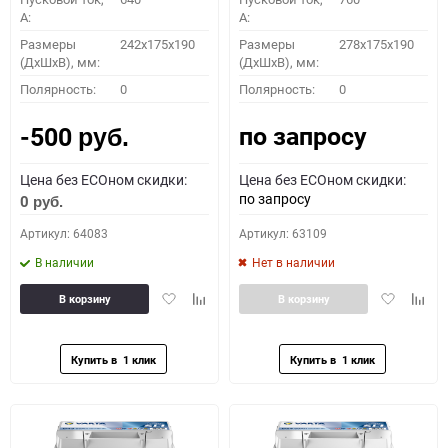
A:
A:
Размеры
242x175x190
Размеры
278x175x190
(ДхШхВ), мм:
(ДхШхВ), мм:
Полярность:
0
Полярность:
0
по запросу
-500
руб.
Цена без ECOном скидки:
Цена без ECOном скидки:
по запросу
0
руб.
Артикул: 64083
Артикул: 63109
В наличии
Нет в наличии
Добавить
Добавить
Добавить
Доба
В корзину
В корзину
в
к
в
к
избранное
сравнению
избранное
сравн