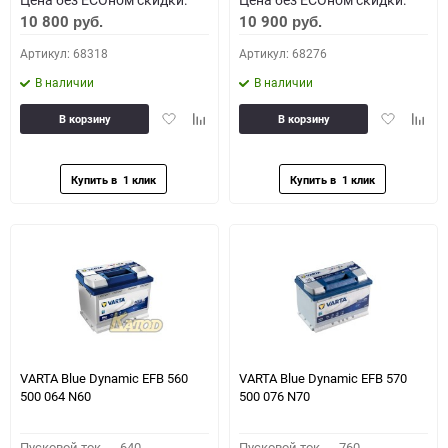
10 800
10 900
руб.
руб.
Артикул: 68318
Артикул: 68276
В наличии
В наличии
Добавить
Добавить
Добавить
Доба
В корзину
В корзину
в
к
в
к
избранное
сравнению
избранное
сравн
VARTA Blue Dynamic EFB 560
VARTA Blue Dynamic EFB 570
500 064 N60
500 076 N70
Пусковой ток,
640
Пусковой ток,
760