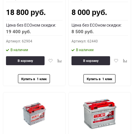
18 800
8 000
руб.
руб.
Цена без ECOном скидки:
Цена без ECOном скидки:
19 400
8 500
руб.
руб.
Артикул: 62904
Артикул: 62440
В наличии
В наличии
Добавить
Добавить
Добавить
Доба
В корзину
В корзину
в
к
в
к
избранное
сравнению
избранное
сравн