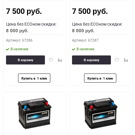
7 500
7 500
Как определить полярность?
руб.
руб.
Цена без ECOном скидки:
Цена без ECOном скидки:
0 - обратная
1 - прямая
3 - обратная
4 - прямая
8 000
8 000
руб.
руб.
Артикул: 67286
Артикул: 67287
В наличии
В наличии
Добавить
Добавить
Добавить
Доба
В корзину
В корзину
в
к
в
к
избранное
сравнению
избранное
сравн