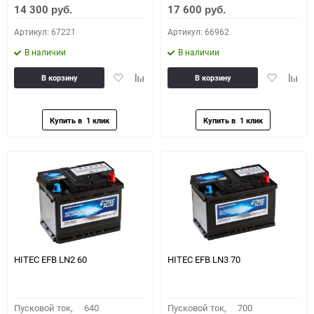
14 300
17 600
руб.
руб.
Артикул: 67221
Артикул: 66962
В наличии
В наличии
Добавить
Добавить
Добавить
Доба
В корзину
В корзину
в
к
в
к
избранное
сравнению
избранное
сравн
HITEC EFB LN2 60
HITEC EFB LN3 70
Пусковой ток,
640
Пусковой ток,
700