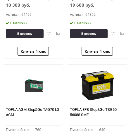
10 300
19 600
руб.
руб.
Артикул: 64499
Артикул: 64852
В наличии
В наличии
Добавить
Добавить
Добавить
Доба
В корзину
В корзину
в
к
в
к
избранное
сравнению
избранное
сравн
TOPLA AGM Stop&Go TAG70 L3
TOPLA EFB Stop&Go TSG60
AGM
56088 SMF
Пусковой ток,
760
Пусковой ток,
640