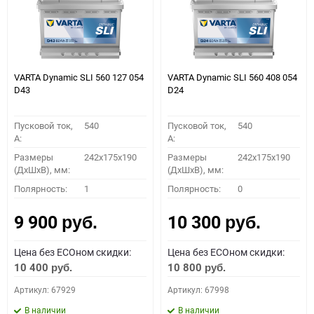
VARTA Dynamic SLI 560 127 054
VARTA Dynamic SLI 560 408 054
D43
D24
Пусковой ток,
540
Пусковой ток,
540
A:
A:
Размеры
242x175x190
Размеры
242x175x190
(ДхШхВ), мм:
(ДхШхВ), мм:
Полярность:
1
Полярность:
0
9 900
10 300
руб.
руб.
Цена без ECOном скидки:
Цена без ECOном скидки:
10 400
10 800
руб.
руб.
Артикул: 67929
Артикул: 67998
В наличии
В наличии