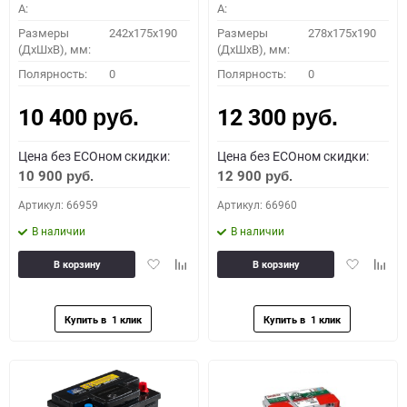
A:
A:
Размеры
242x175x190
Размеры
278x175x190
(ДхШхВ), мм:
(ДхШхВ), мм:
Полярность:
0
Полярность:
0
10 400
12 300
руб.
руб.
Цена без ECOном скидки:
Цена без ECOном скидки:
10 900
12 900
руб.
руб.
Артикул: 66959
Артикул: 66960
В наличии
В наличии
Добавить
Добавить
Добавить
Доба
В корзину
В корзину
в
к
в
к
избранное
сравнению
избранное
сравн