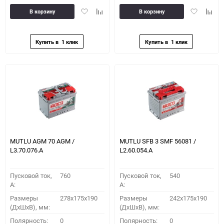
Добавить
Добавить
Добавить
Доба
В корзину
В корзину
в
к
в
к
избранное
сравнению
избранное
сравн
MUTLU AGM 70 AGM /
MUTLU SFB 3 SMF 56081 /
L3.70.076.A
L2.60.054.A
Пусковой ток,
760
Пусковой ток,
540
A:
A:
Размеры
278x175x190
Размеры
242x175x190
(ДхШхВ), мм:
(ДхШхВ), мм:
Полярность:
0
Полярность:
0