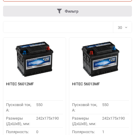
Фильтр
30
30
60
90
150
HITEC 56012MF
HITEC 56013MF
Пусковой ток,
550
Пусковой ток,
550
A:
A:
Размеры
242x175x190
Размеры
242x175x190
(ДхШхВ), мм:
(ДхШхВ), мм:
ПОДОБРАТЬ
Полярность:
0
Полярность:
1