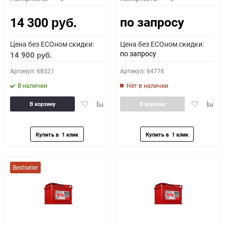
по запросу
14 300
руб.
Цена без ECOном скидки:
Цена без ECOном скидки:
по запросу
14 900
руб.
Артикул: 68321
Артикул: 64776
В наличии
Нет в наличии
Добавить
Добавить
Добавить
Доба
В корзину
В корзину
в
к
в
к
избранное
сравнению
избранное
сравн
Bestseller