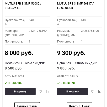
MUTLU SFB 3 SMF 56082 /
MUTLU SFB 3 SMF 56317 /
L2.60.054.B
L2.63.064.B
Пусковой ток,
540
Пусковой ток,
640
A:
A:
Размеры
242x175x190
Размеры
242x175x190
(ДхШхВ), мм:
(ДхШхВ), мм:
Полярность:
1
Полярность:
1
8 000
9 300
руб.
руб.
Цена без ECOном скидки:
Цена без ECOном скидки:
8 500
9 800
руб.
руб.
Артикул: 62441
Артикул: 64489
В наличии
В наличии
Добавить
Добавить
Добавить
Доба
В корзину
В корзину
в
к
в
к
избранное
сравнению
избранное
сравн