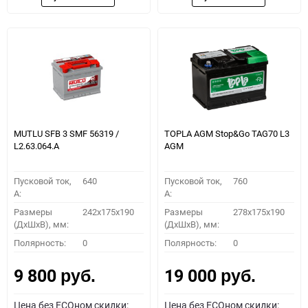
MUTLU SFB 3 SMF 56319 /
TOPLA AGM Stop&Go TAG70 L3
L2.63.064.А
AGM
Пусковой ток,
640
Пусковой ток,
760
A:
A:
Размеры
242x175x190
Размеры
278x175x190
(ДхШхВ), мм:
(ДхШхВ), мм:
Полярность:
0
Полярность:
0
9 800
19 000
руб.
руб.
Цена без ECOном скидки:
Цена без ECOном скидки: