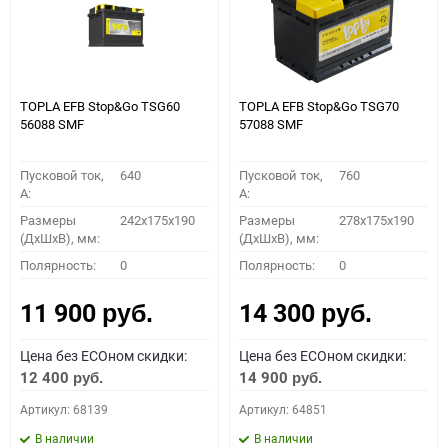
TOPLA EFB Stop&Go TSG60
TOPLA EFB Stop&Go TSG70
56088 SMF
57088 SMF
Пусковой ток,
640
Пусковой ток,
760
A:
A:
Размеры
242x175x190
Размеры
278x175x190
(ДхШхВ), мм:
(ДхШхВ), мм:
Полярность:
0
Полярность:
0
11 900
14 300
руб.
руб.
Цена без ECOном скидки:
Цена без ECOном скидки:
12 400
14 900
руб.
руб.
Артикул: 68139
Артикул: 64851
В наличии
В наличии