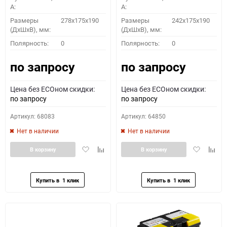
A:
A:
Размеры
278x175x190
Размеры
242x175x190
(ДхШхВ), мм:
(ДхШхВ), мм:
Полярность:
0
Полярность:
0
по запросу
по запросу
Цена без ECOном скидки:
Цена без ECOном скидки:
по запросу
по запросу
Артикул: 68083
Артикул: 64850
Нет в наличии
Нет в наличии
Добавить
Добавить
Добавить
Доба
В корзину
В корзину
в
к
в
к
избранное
сравнению
избранное
сравн