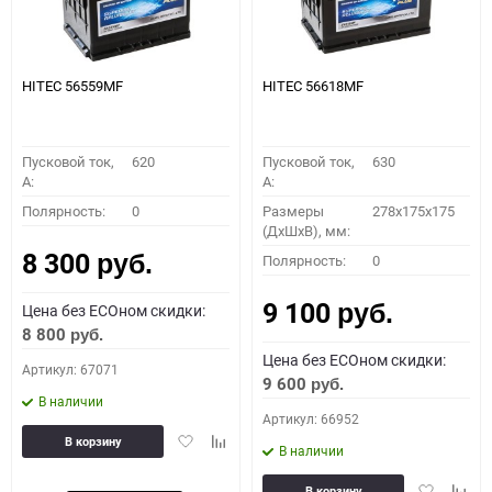
HITEC 56559MF
HITEC 56618MF
Пусковой ток,
620
Пусковой ток,
630
A:
A:
Полярность:
0
Размеры
278x175x175
(ДхШхВ), мм:
8 300
Полярность:
0
руб.
9 100
Цена без ECOном скидки:
руб.
8 800
руб.
Цена без ECOном скидки:
Артикул: 67071
9 600
руб.
В наличии
Артикул: 66952
Добавить
Добавить
В корзину
В наличии
в
к
избранное
сравнению
Добавить
Доба
В корзину