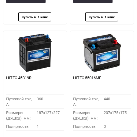
в
к
в
к
избранное
сравнению
избранное
сравн
HITEC 45B19R
HITEC 55016MF
Пусковой ток,
360
Пусковой ток,
440
A:
A:
Размеры
187x127x227
Размеры
207x175x175
(ДхШхВ), мм:
(ДхШхВ), мм:
Полярность:
1
Полярность:
0