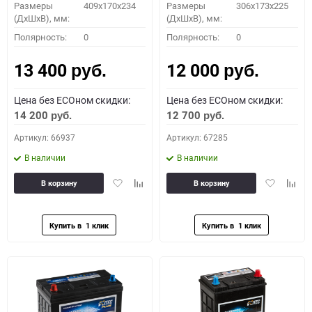
Размеры
409x170x234
Размеры
306x173x225
(ДхШхВ), мм:
(ДхШхВ), мм:
Полярность:
0
Полярность:
0
13 400
12 000
руб.
руб.
Цена без ECOном скидки:
Цена без ECOном скидки:
14 200
12 700
руб.
руб.
Артикул: 66937
Артикул: 67285
В наличии
В наличии
Добавить
Добавить
Добавить
Доба
В корзину
В корзину
в
к
в
к
избранное
сравнению
избранное
сравн