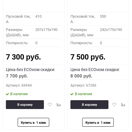
Пусковой ток,
410
Пусковой ток,
550
A:
A:
Размеры
207x175x190
Размеры
242x175x190
(ДхШхВ), мм:
(ДхШхВ), мм:
Полярность:
0
Полярность:
0
7 300
7 500
руб.
руб.
Цена без ECOном скидки:
Цена без ECOном скидки:
7 700
8 000
руб.
руб.
Артикул: 66944
Артикул: 67286
В наличии
В наличии
Добавить
Добавить
Добавить
Доба
В корзину
В корзину
в
к
в
к
избранное
сравнению
избранное
сравн