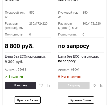
MF35-550
SMF118D31FL
Пусковой ток,
550
Пусковой ток,
850
A:
A:
Размеры
230x172x220
Размеры
302x172x220
(ДхШхВ), мм:
(ДхШхВ), мм:
Полярность:
0
Полярность:
0
по запросу
8 800
руб.
Цена без ECOном скидки:
Цена без ECOном скидки:
по запросу
9 300
руб.
Артикул: 55683
Артикул: 63061
В наличии
Нет в наличии
Добавить
Добавить
Добавить
Доба
В корзину
В корзину
в
к
в
к
избранное
сравнению
избранное
сравн