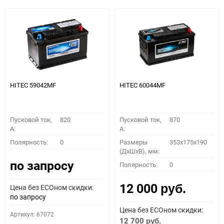
HITEC 59042MF
HITEC 60044MF
Пусковой ток,
820
Пусковой ток,
870
A:
A:
Полярность:
0
Размеры
353x175x190
(ДхШхВ), мм:
по запросу
Полярность:
0
12 000
Цена без ECOном скидки:
руб.
по запросу
Цена без ECOном скидки:
Артикул: 67072
12 700
руб.