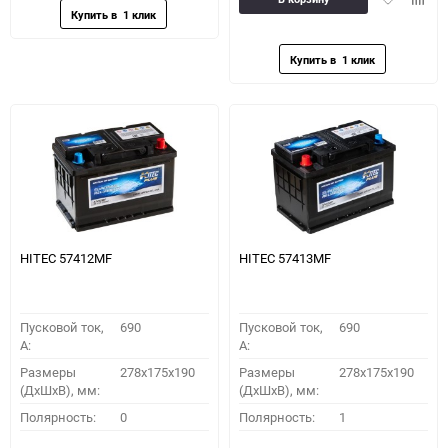
в
к
избранное
сравн
HITEC 57412MF
HITEC 57413MF
Пусковой ток,
690
Пусковой ток,
690
A:
A:
Размеры
278x175x190
Размеры
278x175x190
(ДхШхВ), мм:
(ДхШхВ), мм:
Полярность:
0
Полярность:
1