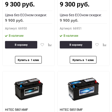
9 300
9 300
руб.
руб.
Цена без ECOном скидки:
Цена без ECOном скидки:
9 900
9 900
руб.
руб.
Артикул: 66950
Артикул: 66951
В наличии
В наличии
Добавить
Добавить
Добавить
Доба
В корзину
В корзину
в
к
в
к
избранное
сравнению
избранное
сравн
HITEC 58014MF
HITEC 58515MF