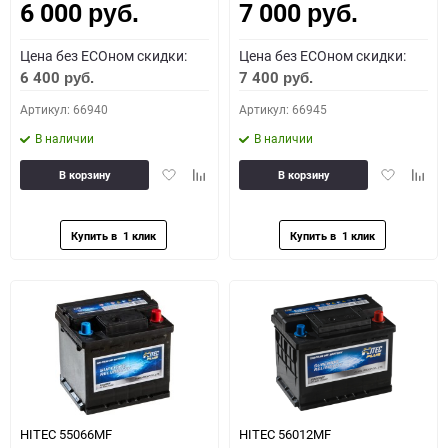
6 000
7 000
руб.
руб.
Цена без ECOном скидки:
Цена без ECOном скидки:
6 400
7 400
руб.
руб.
Артикул: 66940
Артикул: 66945
В наличии
В наличии
Добавить
Добавить
Добавить
Доба
В корзину
В корзину
в
к
в
к
избранное
сравнению
избранное
сравн
HITEC 55066MF
HITEC 56012MF