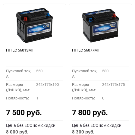
HITEC 56013MF
HITEC 56077MF
Пусковой ток,
550
Пусковой ток,
580
A:
A:
Размеры
242x175x190
Размеры
242x175x175
(ДхШхВ), мм:
(ДхШхВ), мм:
Полярность:
1
Полярность:
0
7 500
7 800
руб.
руб.
Цена без ECOном скидки:
Цена без ECOном скидки:
8 000
8 300
руб.
руб.