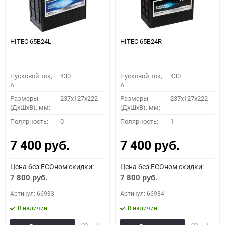
HITEC 65B24L
HITEC 65B24R
Пусковой ток,
430
Пусковой ток,
430
A:
A:
Размеры
237x127x222
Размеры
237x127x222
(ДхШхВ), мм:
(ДхШхВ), мм:
Полярность:
0
Полярность:
1
7 400
7 400
руб.
руб.
Цена без ECOном скидки:
Цена без ECOном скидки:
7 800
7 800
руб.
руб.
Артикул: 66933
Артикул: 66934
В наличии
В наличии