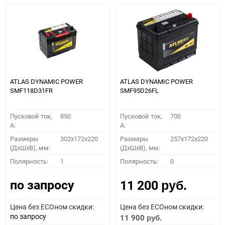
ATLAS DYNAMIC POWER
ATLAS DYNAMIC POWER
SMF118D31FR
SMF95D26FL
Пусковой ток,
850
Пусковой ток,
700
A:
A:
Размеры
302x172x220
Размеры
257x172x220
(ДхШхВ), мм:
(ДхШхВ), мм:
Полярность:
1
Полярность:
0
по запросу
11 200
руб.
Цена без ECOном скидки:
Цена без ECOном скидки:
по запросу
11 900
руб.