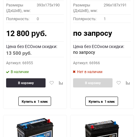
Размеры
393x175x190
Размеры
296х187х191
(ДхШхВ), мм:
(ДхШхВ), мм:
Полярность:
0
Полярность:
1
по запросу
12 800
руб.
Цена без ECOном скидки:
Цена без ECOном скидки:
по запросу
13 500
руб.
Артикул: 66955
Артикул: 66966
В наличии
Нет в наличии
Добавить
Добавить
Добавить
Доба
В корзину
В корзину
в
к
в
к
избранное
сравнению
избранное
сравн