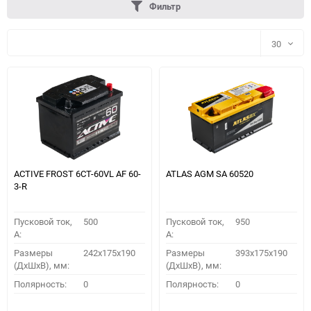
Фильтр
30
30
60
90
150
ACTIVE FROST 6СТ-60VL АF 60-
ATLAS AGM SA 60520
3-R
Пусковой ток,
500
Пусковой ток,
950
A:
A:
Размеры
242x175x190
Размеры
393x175x190
(ДхШхВ), мм:
(ДхШхВ), мм:
ПОДОБРАТЬ
Полярность:
0
Полярность:
0