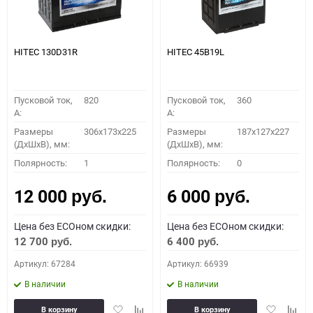
HITEC 130D31R
HITEC 45B19L
Пусковой ток,
820
Пусковой ток,
360
A:
A:
Размеры
306x173x225
Размеры
187x127x227
(ДхШхВ), мм:
(ДхШхВ), мм:
Полярность:
1
Полярность:
0
12 000
6 000
руб.
руб.
Цена без ECOном скидки:
Цена без ECOном скидки:
12 700
6 400
руб.
руб.
Артикул: 67284
Артикул: 66939
В наличии
В наличии
Добавить
Добавить
Добавить
Доба
В корзину
В корзину