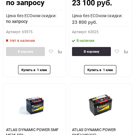
по запросу
23 100
Как определить полярность?
руб.
Цена без ECOном скидки:
Цена без ECOном скидки:
0 - обратная
1 - прямая
3 - обратная
4 - прямая
по запросу
23 800
руб.
Артикул: 65975
Артикул: 63025
Нет в наличии
В наличии
Добавить
Добавить
Добавить
Доба
В корзину
В корзину
в
к
в
к
избранное
сравнению
избранное
сравн
ATLAS DYNAMIC POWER SMF
ATLAS DYNAMIC POWER