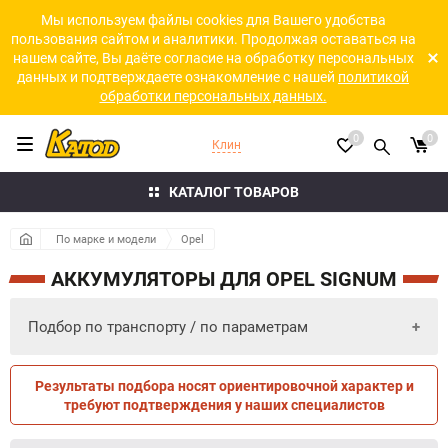
Мы используем файлы cookies для Вашего удобства
пользования сайтом и аналитики. Продолжая оставаться на
нашем сайте, Вы даёте согласие на обработку персональных
данных и подтверждаете ознакомление с нашей
политикой
обработки персональных данных.
0
0
Клин
КАТАЛОГ ТОВАРОВ
По марке и модели
Opel
АККУМУЛЯТОРЫ ДЛЯ OPEL SIGNUM
Подбор по транспорту / по параметрам
Результаты подбора носят ориентировочной характер и
ПО ПАРАМЕТРАМ
ПО ТРАНСПОРТУ
требуют подтверждения у наших специалистов