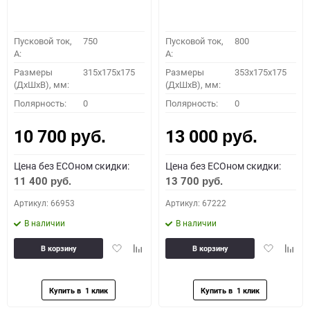
Пусковой ток,
750
Пусковой ток,
800
A:
A:
Размеры
315x175x175
Размеры
353x175x175
(ДхШхВ), мм:
(ДхШхВ), мм:
Полярность:
0
Полярность:
0
10 700
13 000
руб.
руб.
Цена без ECOном скидки:
Цена без ECOном скидки:
11 400
13 700
руб.
руб.
Артикул: 66953
Артикул: 67222
В наличии
В наличии
Добавить
Добавить
Добавить
Доба
В корзину
В корзину
в
к
в
к
избранное
сравнению
избранное
сравн