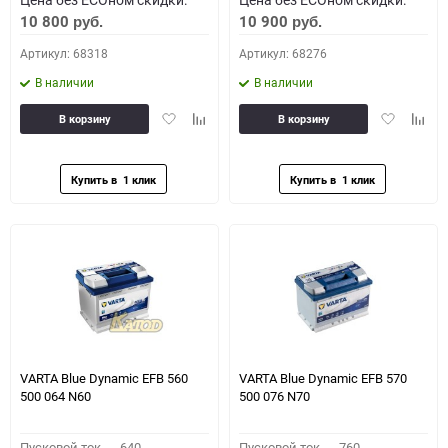
10 800
10 900
руб.
руб.
Артикул: 68318
Артикул: 68276
В наличии
В наличии
Добавить
Добавить
Добавить
Доба
В корзину
В корзину
в
к
в
к
избранное
сравнению
избранное
сравн
VARTA Blue Dynamic EFB 560
VARTA Blue Dynamic EFB 570
500 064 N60
500 076 N70
Пусковой ток,
640
Пусковой ток,
760