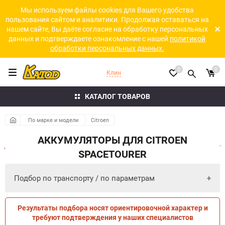
Мы используем файлы cookies для Вашего удобства
пользования сайтом и аналитики. Продолжая оставаться на
нашем сайте, Вы даёте согласие на обработку персональных
данных и подтверждаете ознакомление с нашей
политикой
обработки персональных данных.
0
0
Клин
КАТАЛОГ ТОВАРОВ
По марке и модели
Citroen
АККУМУЛЯТОРЫ ДЛЯ CITROEN
SPACETOURER
Подбор по транспорту / по параметрам
Результаты подбора носят ориентировочной характер и
ПО ПАРАМЕТРАМ
ПО ТРАНСПОРТУ
требуют подтверждения у наших специалистов