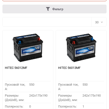
Фильтр
30
30
60
90
150
HITEC 56012MF
HITEC 56013MF
Пусковой ток,
550
Пусковой ток,
550
A:
A:
Размеры
242x175x190
Размеры
242x175x190
(ДхШхВ), мм:
(ДхШхВ), мм:
ПОДОБРАТЬ
Полярность:
0
Полярность:
1