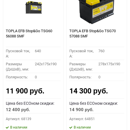
TOPLA EFB Stop&Go TSG60
TOPLA EFB Stop&Go TSG70
56088 SMF
57088 SMF
Пусковой ток,
640
Пусковой ток,
760
A:
A:
Размеры
242x175x190
Размеры
278x175x190
(ДхШхВ), мм:
(ДхШхВ), мм:
Полярность:
0
Полярность:
0
11 900
14 300
руб.
руб.
Цена без ECOном скидки:
Цена без ECOном скидки:
12 400
14 900
руб.
руб.
Артикул: 68139
Артикул: 64851
В наличии
В наличии