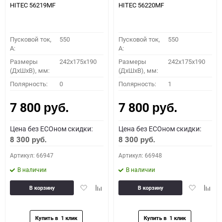
HITEC 56219MF
HITEC 56220MF
Пусковой ток,
550
Пусковой ток,
550
A:
A:
Размеры
242x175x190
Размеры
242x175x190
(ДхШхВ), мм:
(ДхШхВ), мм:
Полярность:
0
Полярность:
1
7 800
7 800
руб.
руб.
Цена без ECOном скидки:
Цена без ECOном скидки:
8 300
8 300
руб.
руб.
Артикул: 66947
Артикул: 66948
В наличии
В наличии
Добавить
Добавить
Добавить
Доба
В корзину
В корзину
в
к
в
к
избранное
сравнению
избранное
сравн