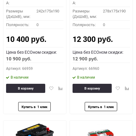
A:
A:
Размеры
242x175x190
Размеры
278x175x190
(ДхШхВ), мм:
(ДхШхВ), мм:
Полярность:
0
Полярность:
0
10 400
12 300
руб.
руб.
Цена без ECOном скидки:
Цена без ECOном скидки:
10 900
12 900
руб.
руб.
Артикул: 66959
Артикул: 66960
В наличии
В наличии
Добавить
Добавить
Добавить
Доба
В корзину
В корзину
в
к
в
к
избранное
сравнению
избранное
сравн