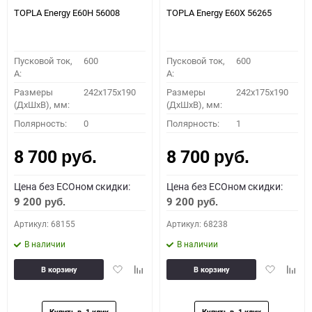
TOPLA Energy E60H 56008
TOPLA Energy E60X 56265
Пусковой ток,
600
Пусковой ток,
600
A:
A:
Размеры
242x175x190
Размеры
242x175x190
(ДхШхВ), мм:
(ДхШхВ), мм:
Полярность:
0
Полярность:
1
8 700
8 700
руб.
руб.
Цена без ECOном скидки:
Цена без ECOном скидки:
9 200
9 200
руб.
руб.
Артикул: 68155
Артикул: 68238
В наличии
В наличии
Добавить
Добавить
Добавить
Доба
В корзину
В корзину
в
к
в
к
избранное
сравнению
избранное
сравн