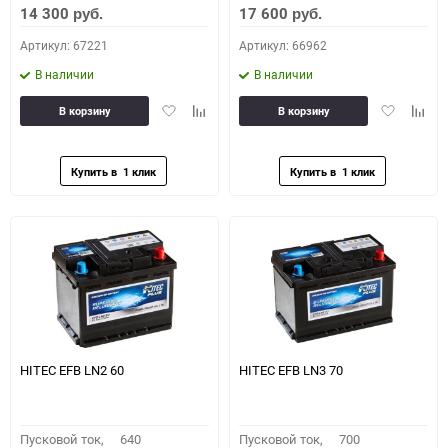
14 300
17 600
руб.
руб.
Артикул: 67221
Артикул: 66962
В наличии
В наличии
Добавить
Добавить
Добавить
Доба
В корзину
В корзину
в
к
в
к
избранное
сравнению
избранное
сравн
HITEC EFB LN2 60
HITEC EFB LN3 70
Пусковой ток,
640
Пусковой ток,
700