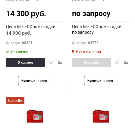
по запросу
14 300
руб.
Цена без ECOном скидки:
Цена без ECOном скидки:
по запросу
14 900
руб.
Артикул: 68321
Артикул: 64776
В наличии
Нет в наличии
Добавить
Добавить
Добавить
Доба
В корзину
В корзину
в
к
в
к
избранное
сравнению
избранное
сравн
Bestseller