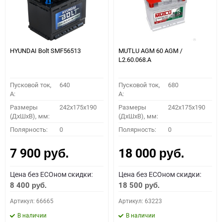
HYUNDAI Bolt SMF56513
MUTLU AGM 60 AGM /
L2.60.068.A
Пусковой ток,
640
Пусковой ток,
680
A:
A:
Размеры
242x175x190
Размеры
242x175x190
(ДхШхВ), мм:
(ДхШхВ), мм:
Полярность:
0
Полярность:
0
7 900
18 000
руб.
руб.
Цена без ECOном скидки:
Цена без ECOном скидки:
8 400
18 500
руб.
руб.
Артикул: 66665
Артикул: 63223
В наличии
В наличии