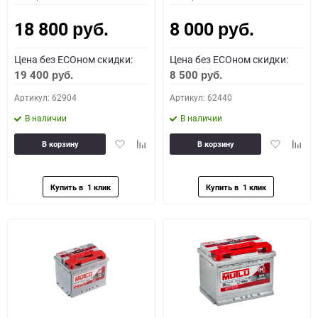
18 800
8 000
руб.
руб.
Цена без ECOном скидки:
Цена без ECOном скидки:
19 400
8 500
руб.
руб.
Артикул: 62904
Артикул: 62440
В наличии
В наличии
Добавить
Добавить
Добавить
Доба
В корзину
В корзину
в
к
в
к
избранное
сравнению
избранное
сравн