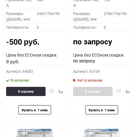
A:
A:
Размеры
242x175x190
Размеры
278x175x190
(ДхШхВ), мм:
(ДхШхВ), мм:
Полярность:
0
Полярность:
0
по запросу
-500
руб.
Цена без ECOном скидки:
Цена без ECOном скидки:
по запросу
0
руб.
Артикул: 64083
Артикул: 63109
В наличии
Нет в наличии
Добавить
Добавить
Добавить
Доба
В корзину
В корзину
в
к
в
к
избранное
сравнению
избранное
сравн