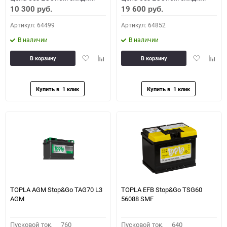
10 300
19 600
руб.
руб.
Артикул: 64499
Артикул: 64852
В наличии
В наличии
Добавить
Добавить
Добавить
Доба
В корзину
В корзину
в
к
в
к
избранное
сравнению
избранное
сравн
TOPLA AGM Stop&Go TAG70 L3
TOPLA EFB Stop&Go TSG60
AGM
56088 SMF
Пусковой ток,
760
Пусковой ток,
640