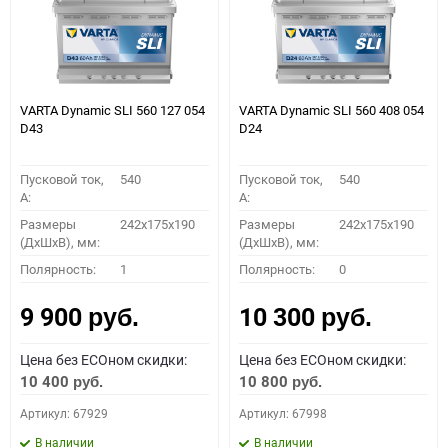
VARTA Dynamic SLI 560 127 054
VARTA Dynamic SLI 560 408 054
D43
D24
Пусковой ток,
540
Пусковой ток,
540
A:
A:
Размеры
242x175x190
Размеры
242x175x190
(ДхШхВ), мм:
(ДхШхВ), мм:
Полярность:
1
Полярность:
0
9 900
10 300
руб.
руб.
Цена без ECOном скидки:
Цена без ECOном скидки:
10 400
10 800
руб.
руб.
Артикул: 67929
Артикул: 67998
В наличии
В наличии