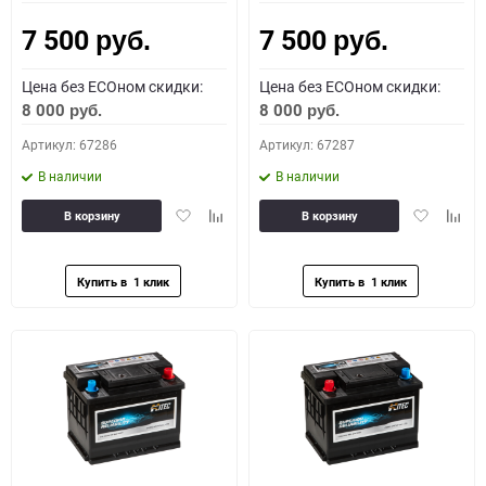
7 500
7 500
Как определить полярность?
руб.
руб.
Цена без ECOном скидки:
Цена без ECOном скидки:
0 - обратная
1 - прямая
3 - обратная
4 - прямая
8 000
8 000
руб.
руб.
Артикул: 67286
Артикул: 67287
В наличии
В наличии
Добавить
Добавить
Добавить
Доба
В корзину
В корзину
в
к
в
к
избранное
сравнению
избранное
сравн