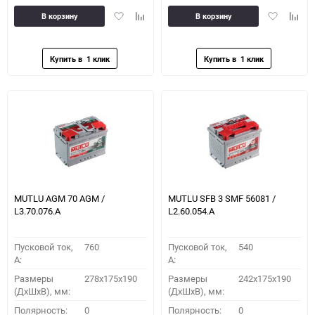
Добавить
Добавить
Добавить
Доба
В корзину
В корзину
в
к
в
к
избранное
сравнению
избранное
сравн
MUTLU AGM 70 AGM /
MUTLU SFB 3 SMF 56081 /
L3.70.076.A
L2.60.054.A
Пусковой ток,
760
Пусковой ток,
540
A:
A:
Размеры
278x175x190
Размеры
242x175x190
(ДхШхВ), мм:
(ДхШхВ), мм:
Полярность:
0
Полярность:
0