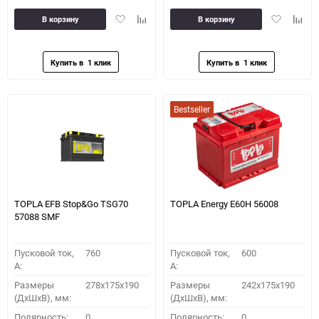
Добавить
Добавить
Добавить
Доба
В корзину
В корзину
в
к
в
к
избранное
сравнению
избранное
сравн
Bestseller
TOPLA EFB Stop&Go TSG70
TOPLA Energy E60H 56008
57088 SMF
Пусковой ток,
760
Пусковой ток,
600
A:
A:
Размеры
278x175x190
Размеры
242x175x190
(ДхШхВ), мм:
(ДхШхВ), мм:
Полярность:
0
Полярность:
0