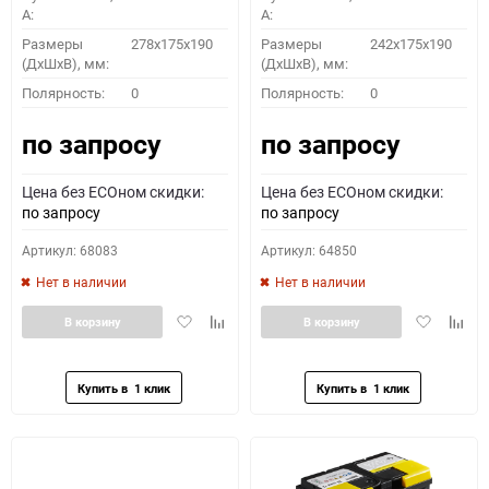
A:
A:
Размеры
278x175x190
Размеры
242x175x190
(ДхШхВ), мм:
(ДхШхВ), мм:
Полярность:
0
Полярность:
0
по запросу
по запросу
Цена без ECOном скидки:
Цена без ECOном скидки:
по запросу
по запросу
Артикул: 68083
Артикул: 64850
Нет в наличии
Нет в наличии
Добавить
Добавить
Добавить
Доба
В корзину
В корзину
в
к
в
к
избранное
сравнению
избранное
сравн