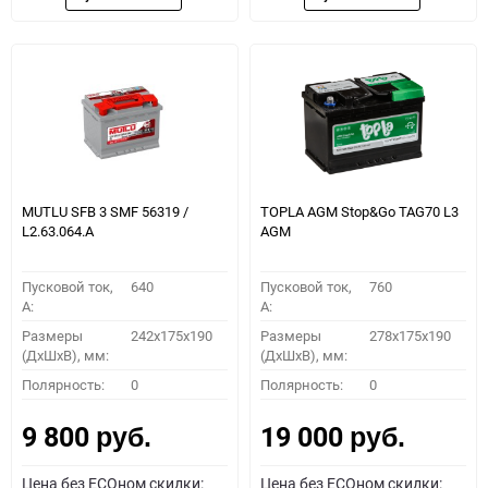
MUTLU SFB 3 SMF 56319 /
TOPLA AGM Stop&Go TAG70 L3
L2.63.064.А
AGM
Пусковой ток,
640
Пусковой ток,
760
A:
A:
Размеры
242x175x190
Размеры
278x175x190
(ДхШхВ), мм:
(ДхШхВ), мм:
Полярность:
0
Полярность:
0
9 800
19 000
руб.
руб.
Цена без ECOном скидки:
Цена без ECOном скидки: