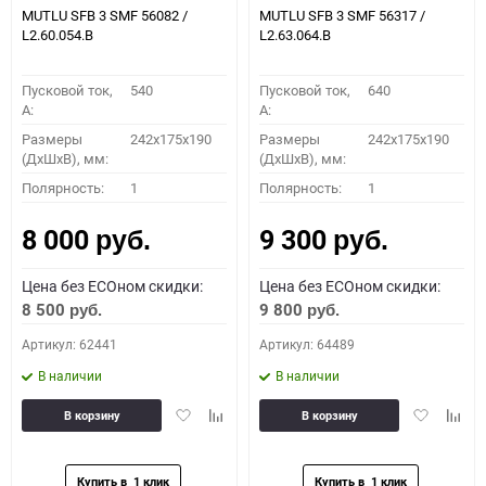
MUTLU SFB 3 SMF 56082 /
MUTLU SFB 3 SMF 56317 /
L2.60.054.B
L2.63.064.B
Пусковой ток,
540
Пусковой ток,
640
A:
A:
Размеры
242x175x190
Размеры
242x175x190
(ДхШхВ), мм:
(ДхШхВ), мм:
Полярность:
1
Полярность:
1
8 000
9 300
руб.
руб.
Цена без ECOном скидки:
Цена без ECOном скидки:
8 500
9 800
руб.
руб.
Артикул: 62441
Артикул: 64489
В наличии
В наличии
Добавить
Добавить
Добавить
Доба
В корзину
В корзину
в
к
в
к
избранное
сравнению
избранное
сравн