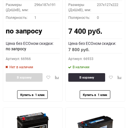
Размеры
296х187х191
Размеры
237x127x222
(ДхШхВ), мм:
(ДхШхВ), мм:
Полярность:
1
Полярность:
0
по запросу
7 400
руб.
Цена без ECOном скидки:
Цена без ECOном скидки:
по запросу
7 800
руб.
Артикул: 66966
Артикул: 66933
Нет в наличии
В наличии
Добавить
Добавить
Добавить
Доба
В корзину
В корзину
в
к
в
к
избранное
сравнению
избранное
сравн