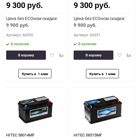
9 300
9 300
руб.
руб.
Цена без ECOном скидки:
Цена без ECOном скидки:
9 900
9 900
руб.
руб.
Артикул: 66950
Артикул: 66951
В наличии
В наличии
Добавить
Добавить
Добавить
Доба
В корзину
В корзину
в
к
в
к
избранное
сравнению
избранное
сравн
HITEC 58014MF
HITEC 58515MF