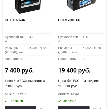
HITEC 65B24R
HITEC 70018MF
Пусковой ток,
430
Пусковой ток,
1150
A:
A:
Размеры
237x127x222
Размеры
510x222x228
(ДхШхВ), мм:
(ДхШхВ), мм:
Полярность:
1
Полярность:
3
7 400
19 400
руб.
руб.
Цена без ECOном скидки:
Цена без ECOном скидки:
7 800
20 800
руб.
руб.
Артикул: 66934
Артикул: 66956
В наличии
В наличии