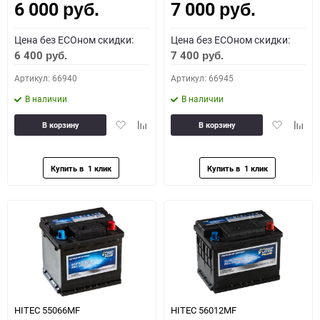
6 000
7 000
руб.
руб.
Цена без ECOном скидки:
Цена без ECOном скидки:
6 400
7 400
руб.
руб.
Артикул: 66940
Артикул: 66945
В наличии
В наличии
Добавить
Добавить
Добавить
Доба
В корзину
В корзину
в
к
в
к
избранное
сравнению
избранное
сравн
HITEC 55066MF
HITEC 56012MF