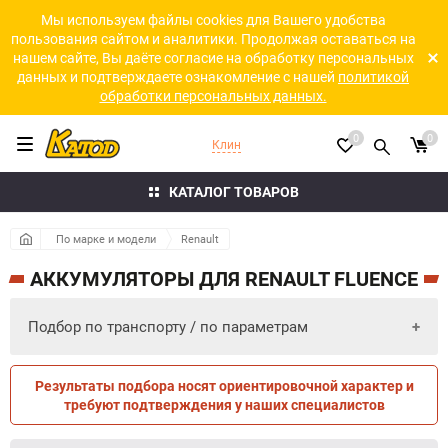
Мы используем файлы cookies для Вашего удобства
пользования сайтом и аналитики. Продолжая оставаться на
нашем сайте, Вы даёте согласие на обработку персональных
данных и подтверждаете ознакомление с нашей
политикой
обработки персональных данных.
0
0
Клин
КАТАЛОГ ТОВАРОВ
По марке и модели
Renault
АККУМУЛЯТОРЫ ДЛЯ RENAULT FLUENCE
Подбор по транспорту / по параметрам
Результаты подбора носят ориентировочной характер и
ПО ПАРАМЕТРАМ
ПО ТРАНСПОРТУ
требуют подтверждения у наших специалистов