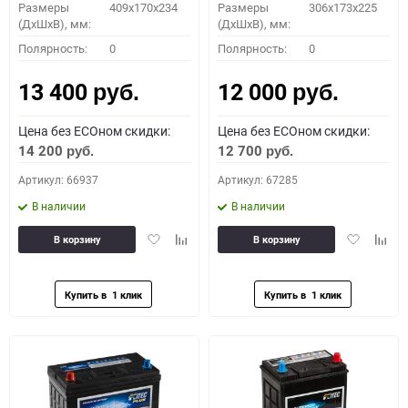
Размеры
409x170x234
Размеры
306x173x225
(ДхШхВ), мм:
(ДхШхВ), мм:
Полярность:
0
Полярность:
0
13 400
12 000
руб.
руб.
Цена без ECOном скидки:
Цена без ECOном скидки:
14 200
12 700
руб.
руб.
Артикул: 66937
Артикул: 67285
В наличии
В наличии
Добавить
Добавить
Добавить
Доба
В корзину
В корзину
в
к
в
к
избранное
сравнению
избранное
сравн