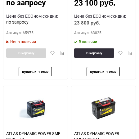
по запросу
23 100
Как определить полярность?
руб.
Цена без ECOном скидки:
Цена без ECOном скидки:
0 - обратная
1 - прямая
3 - обратная
4 - прямая
по запросу
23 800
руб.
Артикул: 65975
Артикул: 63025
Нет в наличии
В наличии
Добавить
Добавить
Добавить
Доба
В корзину
В корзину
в
к
в
к
избранное
сравнению
избранное
сравн
ATLAS DYNAMIC POWER SMF
ATLAS DYNAMIC POWER