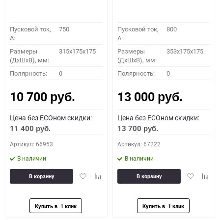
Пусковой ток,
750
Пусковой ток,
800
A:
A:
Размеры
315x175x175
Размеры
353x175x175
(ДхШхВ), мм:
(ДхШхВ), мм:
Полярность:
0
Полярность:
0
10 700
13 000
руб.
руб.
Цена без ECOном скидки:
Цена без ECOном скидки:
11 400
13 700
руб.
руб.
Артикул: 66953
Артикул: 67222
В наличии
В наличии
Добавить
Добавить
Добавить
Доба
В корзину
В корзину
в
к
в
к
избранное
сравнению
избранное
сравн