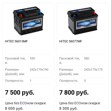
HITEC 56013MF
HITEC 56077MF
Пусковой ток,
550
Пусковой ток,
580
A:
A:
Размеры
242x175x190
Размеры
242x175x175
(ДхШхВ), мм:
(ДхШхВ), мм:
Полярность:
1
Полярность:
0
7 500
7 800
руб.
руб.
Цена без ECOном скидки:
Цена без ECOном скидки:
8 000
8 300
руб.
руб.