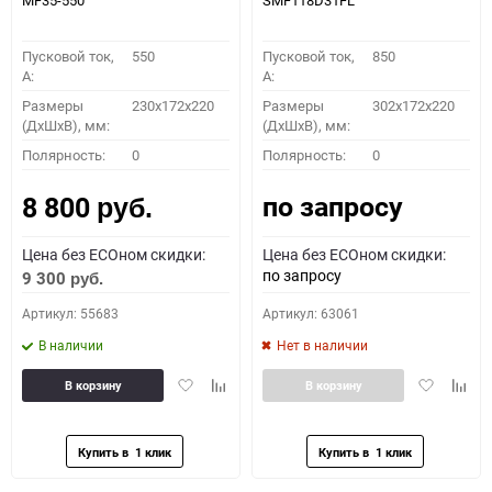
MF35-550
SMF118D31FL
Пусковой ток,
550
Пусковой ток,
850
A:
A:
Размеры
230x172x220
Размеры
302x172x220
(ДхШхВ), мм:
(ДхШхВ), мм:
Полярность:
0
Полярность:
0
по запросу
8 800
руб.
Цена без ECOном скидки:
Цена без ECOном скидки:
по запросу
9 300
руб.
Артикул: 55683
Артикул: 63061
В наличии
Нет в наличии
Добавить
Добавить
Добавить
Доба
В корзину
В корзину
в
к
в
к
избранное
сравнению
избранное
сравн