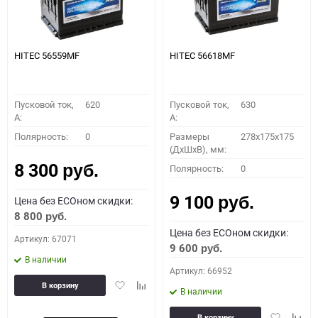
HITEC 56559MF
HITEC 56618MF
Пусковой ток,
620
Пусковой ток,
630
A:
A:
Полярность:
0
Размеры
278x175x175
(ДхШхВ), мм:
8 300
Полярность:
0
руб.
9 100
Цена без ECOном скидки:
руб.
8 800
руб.
Цена без ECOном скидки:
Артикул: 67071
9 600
руб.
В наличии
Артикул: 66952
Добавить
Добавить
В корзину
В наличии
в
к
избранное
сравнению
Добавить
Доба
В корзину