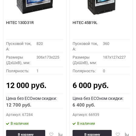
HITEC 130D31R
HITEC 45B19L
Пусковой ток,
820
Пусковой ток,
360
A:
A:
Размеры
306x173x225
Размеры
187x127x227
(ДхШхВ), мм:
(ДхШхВ), мм:
Полярность:
1
Полярность:
0
12 000
6 000
руб.
руб.
Цена без ECOном скидки:
Цена без ECOном скидки:
12 700
6 400
руб.
руб.
Артикул: 67284
Артикул: 66939
В наличии
В наличии
Добавить
Добавить
Добавить
Доба
В корзину
В корзину