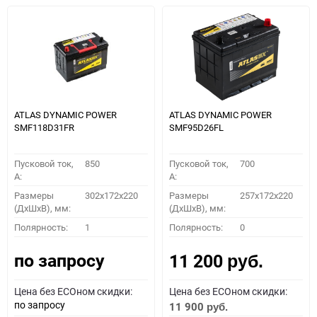
ATLAS DYNAMIC POWER
ATLAS DYNAMIC POWER
SMF118D31FR
SMF95D26FL
Пусковой ток,
850
Пусковой ток,
700
A:
A:
Размеры
302x172x220
Размеры
257x172x220
(ДхШхВ), мм:
(ДхШхВ), мм:
Полярность:
1
Полярность:
0
по запросу
11 200
руб.
Цена без ECOном скидки:
Цена без ECOном скидки:
по запросу
11 900
руб.