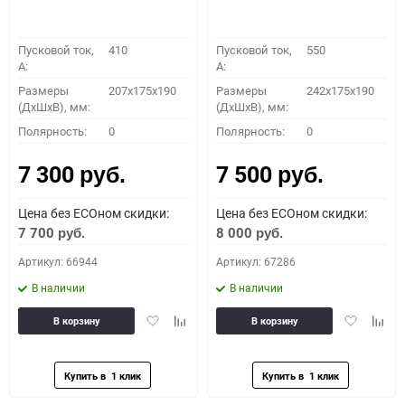
Пусковой ток,
410
Пусковой ток,
550
A:
A:
Размеры
207x175x190
Размеры
242x175x190
(ДхШхВ), мм:
(ДхШхВ), мм:
Полярность:
0
Полярность:
0
7 300
7 500
руб.
руб.
Цена без ECOном скидки:
Цена без ECOном скидки:
7 700
8 000
руб.
руб.
Артикул: 66944
Артикул: 67286
В наличии
В наличии
Добавить
Добавить
Добавить
Доба
В корзину
В корзину
в
к
в
к
избранное
сравнению
избранное
сравн