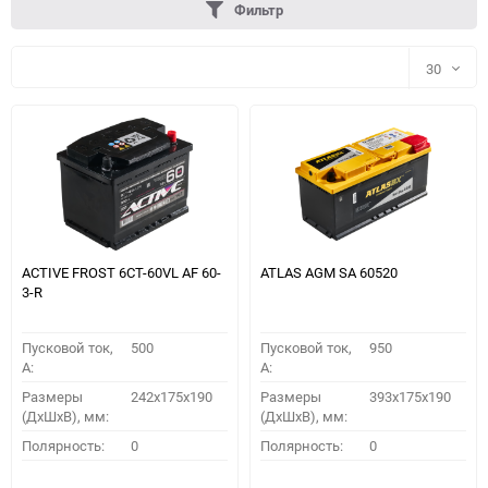
Фильтр
30
30
60
90
150
ACTIVE FROST 6СТ-60VL АF 60-
ATLAS AGM SA 60520
3-R
Пусковой ток,
500
Пусковой ток,
950
A:
A:
Размеры
242x175x190
Размеры
393x175x190
(ДхШхВ), мм:
(ДхШхВ), мм:
ПОДОБРАТЬ
Полярность:
0
Полярность:
0