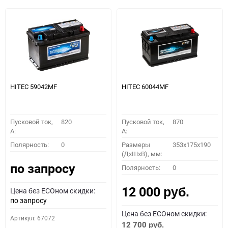
HITEC 59042MF
HITEC 60044MF
Пусковой ток,
820
Пусковой ток,
870
A:
A:
Полярность:
0
Размеры
353x175x190
(ДхШхВ), мм:
по запросу
Полярность:
0
12 000
Цена без ECOном скидки:
руб.
по запросу
Цена без ECOном скидки:
Артикул: 67072
12 700
руб.