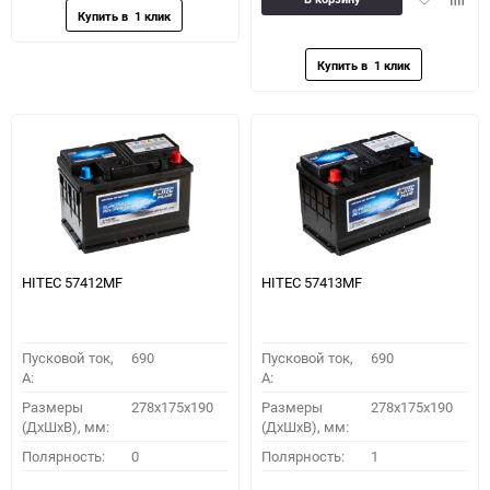
в
к
избранное
сравн
HITEC 57412MF
HITEC 57413MF
Пусковой ток,
690
Пусковой ток,
690
A:
A:
Размеры
278x175x190
Размеры
278x175x190
(ДхШхВ), мм:
(ДхШхВ), мм:
Полярность:
0
Полярность:
1