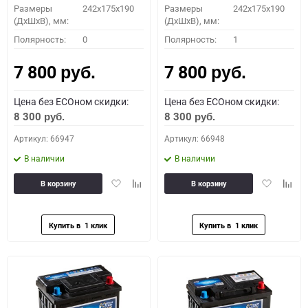
Размеры
242x175x190
Размеры
242x175x190
(ДхШхВ), мм:
(ДхШхВ), мм:
Полярность:
0
Полярность:
1
7 800
7 800
руб.
руб.
Цена без ECOном скидки:
Цена без ECOном скидки:
8 300
8 300
руб.
руб.
Артикул: 66947
Артикул: 66948
В наличии
В наличии
Добавить
Добавить
Добавить
Доба
В корзину
В корзину
в
к
в
к
избранное
сравнению
избранное
сравн