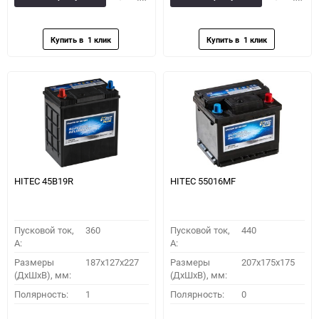
в
к
в
к
избранное
сравнению
избранное
сравн
HITEC 45B19R
HITEC 55016MF
Пусковой ток,
360
Пусковой ток,
440
A:
A:
Размеры
187x127x227
Размеры
207x175x175
(ДхШхВ), мм:
(ДхШхВ), мм:
Полярность:
1
Полярность:
0