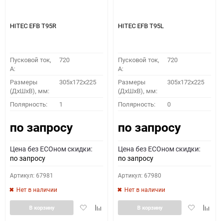
HITEC EFB T95R
HITEC EFB T95L
Пусковой ток,
720
Пусковой ток,
720
A:
A:
Размеры
305х172х225
Размеры
305х172х225
(ДхШхВ), мм:
(ДхШхВ), мм:
Полярность:
1
Полярность:
0
по запросу
по запросу
Цена без ECOном скидки:
Цена без ECOном скидки:
по запросу
по запросу
Артикул: 67981
Артикул: 67980
Нет в наличии
Нет в наличии
Добавить
Добавить
Добавить
Доба
В корзину
В корзину
в
к
в
к