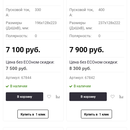
Пусковой ток,
330
Пусковой ток,
400
A:
A:
Размеры
196х128х223
Размеры
237х128х222
(ДхШхВ), мм:
(ДхШхВ), мм:
Полярность:
0
Полярность:
0
7 100
7 900
руб.
руб.
Цена без ECOном скидки:
Цена без ECOном скидки:
7 500
8 300
руб.
руб.
Артикул: 67844
Артикул: 67842
В наличии
В наличии
Добавить
Добавить
Добавить
Доба
В корзину
В корзину
в
к
в
к
избранное
сравнению
избранное
сравн