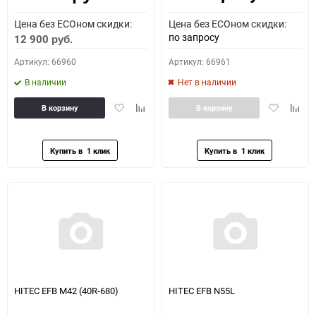
Цена без ECOном скидки:
Цена без ECOном скидки:
по запросу
12 900
руб.
Артикул: 66960
Артикул: 66961
В наличии
Нет в наличии
Добавить
Добавить
Добавить
Доба
В корзину
В корзину
в
к
в
к
избранное
сравнению
избранное
сравн
HITEC EFB M42 (40R-680)
HITEC EFB N55L