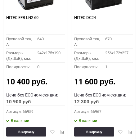
HITEC EFB LN2 60
HITEC DС24
Пусковой ток,
640
Пусковой ток,
670
A:
A:
Размеры
242x175x190
Размеры
256x172x227
(ДхШхВ), мм:
(ДхШхВ), мм:
Полярность:
0
Полярность:
1
10 400
11 600
руб.
руб.
Цена без ECOном скидки:
Цена без ECOном скидки:
10 900
12 300
руб.
руб.
Артикул: 66959
Артикул: 66967
В наличии
В наличии
Добавить
Добавить
Добавить
Доба
В корзину
В корзину
в
к
в
к