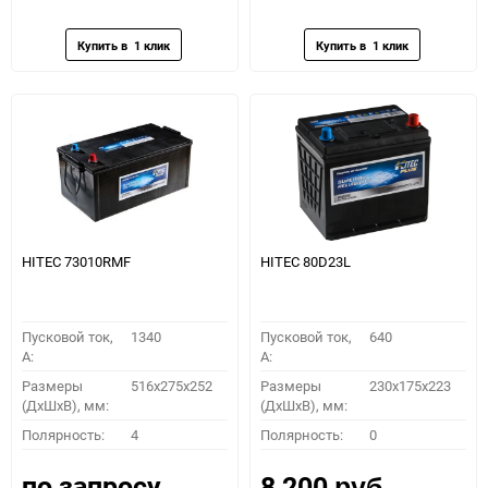
избранное
сравнению
избранное
сравн
HITEC 73010RMF
HITEC 80D23L
Пусковой ток,
1340
Пусковой ток,
640
A:
A:
Размеры
516x275x252
Размеры
230х175х223
(ДхШхВ), мм:
(ДхШхВ), мм:
Полярность:
4
Полярность:
0
по запросу
8 200
руб.