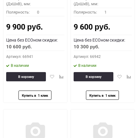
(ДхШхВ), мм:
(ДхШхВ), мм:
Полярность:
0
Полярность:
1
9 900
9 600
руб.
руб.
Цена без ECOном скидки:
Цена без ECOном скидки:
10 600
10 300
руб.
руб.
Артикул: 66941
Артикул: 66942
В наличии
В наличии
Добавить
Добавить
Добавить
Доба
В корзину
В корзину
в
к
в
к
избранное
сравнению
избранное
сравн