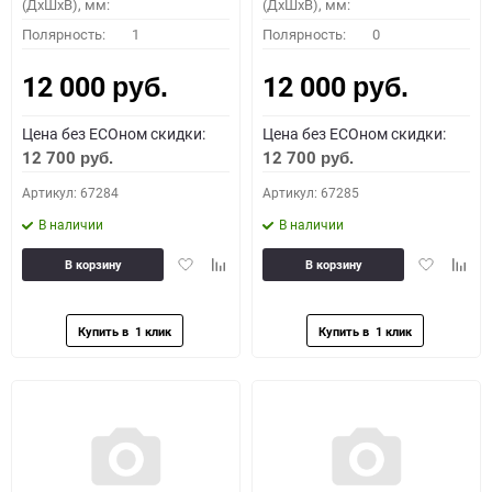
(ДхШхВ), мм:
(ДхШхВ), мм:
Полярность:
1
Полярность:
0
12 000
12 000
руб.
руб.
Цена без ECOном скидки:
Цена без ECOном скидки:
12 700
12 700
руб.
руб.
Артикул: 67284
Артикул: 67285
В наличии
В наличии
Добавить
Добавить
Добавить
Доба
В корзину
В корзину
в
к
в
к
избранное
сравнению
избранное
сравн