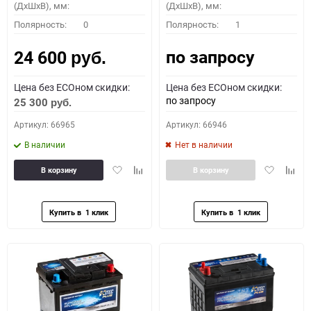
(ДхШхВ), мм:
(ДхШхВ), мм:
Полярность:
0
Полярность:
1
по запросу
24 600
руб.
Цена без ECOном скидки:
Цена без ECOном скидки:
по запросу
25 300
руб.
Артикул: 66965
Артикул: 66946
В наличии
Нет в наличии
Добавить
Добавить
Добавить
Доба
В корзину
В корзину
в
к
в
к
избранное
сравнению
избранное
сравн