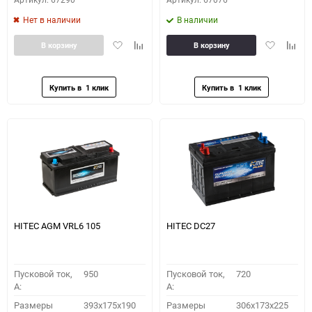
Нет в наличии
В наличии
Добавить
Добавить
Добавить
Доба
В корзину
В корзину
в
к
в
к
избранное
сравнению
избранное
сравн
HITEC AGM VRL6 105
HITEC DC27
Пусковой ток,
950
Пусковой ток,
720
A:
A:
Размеры
393x175x190
Размеры
306x173x225