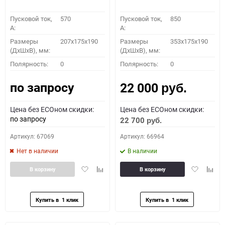
Пусковой ток,
570
Пусковой ток,
850
A:
A:
Размеры
207x175x190
Размеры
353x175x190
(ДхШхВ), мм:
(ДхШхВ), мм:
Полярность:
0
Полярность:
0
по запросу
22 000
руб.
Цена без ECOном скидки:
Цена без ECOном скидки:
по запросу
22 700
руб.
Артикул: 67069
Артикул: 66964
Нет в наличии
В наличии
Добавить
Добавить
Добавить
Доба
В корзину
В корзину
в
к
в
к
избранное
сравнению
избранное
сравн