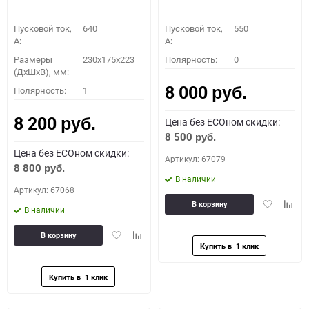
Пусковой ток,
640
Пусковой ток,
550
A:
A:
Размеры
230х175х223
Полярность:
0
(ДхШхВ), мм:
8 000
Полярность:
1
руб.
8 200
Цена без ECOном скидки:
руб.
8 500
руб.
Цена без ECOном скидки:
Артикул: 67079
8 800
руб.
В наличии
Артикул: 67068
Добавить
Доба
В корзину
В наличии
в
к
избранное
сравн
Добавить
Добавить
В корзину
в
к
избранное
сравнению