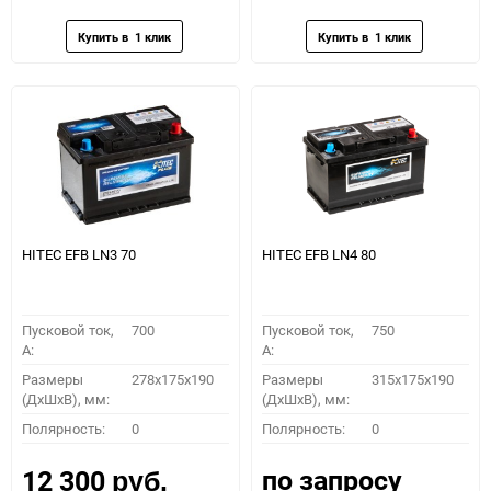
избранное
сравнению
избранное
сравн
HITEC EFB LN3 70
HITEC EFB LN4 80
Пусковой ток,
700
Пусковой ток,
750
A:
A:
Размеры
278x175x190
Размеры
315x175x190
(ДхШхВ), мм:
(ДхШхВ), мм:
Полярность:
0
Полярность:
0
по запросу
12 300
руб.