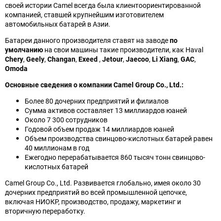
своей истории Camel всегда была клиентоориентированной
компанией, ставшей крупнейшим изготовителем
автомобильных батарей в Азии.
Батареи данного производителя ставят на заводе
по
умолчанию
на свои машины такие производители, как Haval
Chery
,
Geely
,
Changan
,
Exeed
,
Jetour
,
Jaecoo
,
Li Xiang
,
GAC
,
Omoda
Основные сведения о компании Camel Group Co., Ltd.:
Более 80 дочерних предприятий и филиалов
Сумма активов составляет 13 миллиардов юаней
Около 7 300 сотрудников
Годовой объем продаж 14 миллиардов юаней
Объем производства свинцово-кислотных батарей равен
40 миллионам в год
Ежегодно перерабатывается 860 тысяч тонн свинцово-
кислотных батарей
Camel Group Co., Ltd. Развивается глобально, имея около 30
дочерних предприятий во всей промышленной цепочке,
включая НИОКР, производство, продажу, маркетинг и
вторичную переработку.