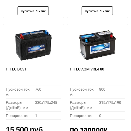
избранное
сравнению
избранное
сравн
HITEC DС31
HITEC AGM VRL4 80
Пусковой ток,
760
Пусковой ток,
800
A:
A:
Размеры
330x175x245
Размеры
315x175x190
(ДхШхВ), мм:
(ДхШхВ), мм:
Полярность:
1
Полярность:
0
по запросу
15 500
руб.