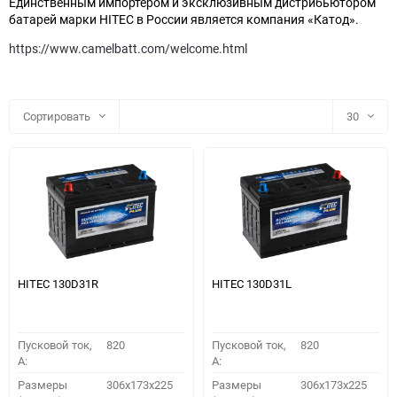
Единственным импортером и эксклюзивным дистрибьютором
батарей марки HITEC в России является компания «Катод».
https://www.camelbatt.com/welcome.html
Сортировать
30
30
60
90
150
HITEC 130D31R
HITEC 130D31L
Пусковой ток,
820
Пусковой ток,
820
A:
A:
Размеры
306x173x225
Размеры
306x173x225