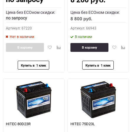
Цена без ECOном скидки:
Цена без ECOном скидки:
по запросу
8 800
руб.
Артикул: 67220
Артикул: 66943
Нет в наличии
В наличии
Добавить
Добавить
Добавить
Доба
В корзину
В корзину
в
к
в
к
избранное
сравнению
избранное
сравн
HITEC 80D23R
HITEC 75D23L