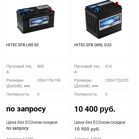
HITEC EFB LN5 92
HITEC EFB Q85L D23
Пусковой ток,
800
Пусковой ток,
610
A:
A:
Размеры
353x175x190
Размеры
230x172x220
(ДхШхВ), мм:
(ДхШхВ), мм:
Полярность:
0
Полярность:
0
по запросу
10 400
руб.
Цена без ECOном скидки:
Цена без ECOном скидки:
по запросу
10 900
руб.
Артикул: 67290
Артикул: 67076