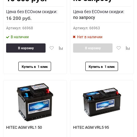
Цена без ECOном скидки:
Цена без ECOном скидки:
по запросу
16 200
руб.
Артикул: 66968
Артикул: 66963
В наличии
Нет в наличии
Добавить
Добавить
Добавить
Доба
В корзину
В корзину
в
к
в
к
избранное
сравнению
избранное
сравн
HITEC AGM VRL1 50
HITEC AGM VRL5 95