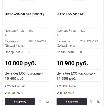
HITEC AGM VR B20 (40B20L)
HITEC AGM VR B24L
Пусковой ток,
350
Пусковой ток,
420
A:
A:
Размеры
203х136х222
Размеры
237x128x222
(ДхШхВ), мм:
(ДхШхВ), мм:
Полярность:
0
Полярность:
0
10 000
10 900
руб.
руб.
Цена без ECOном скидки:
Цена без ECOном скидки:
10 400
11 300
руб.
руб.
Артикул: 67845
Артикул: 67843
В наличии
В наличии
Добавить
Добавить
Добавить
Доба
В корзину
В корзину
в
к
в
к