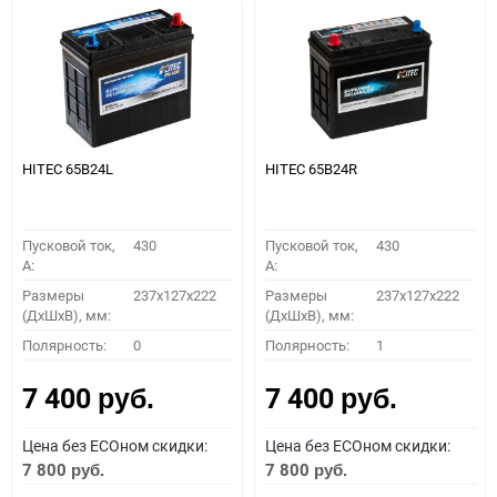
HITEC 65B24L
HITEC 65B24R
Пусковой ток,
430
Пусковой ток,
430
A:
A:
Размеры
237x127x222
Размеры
237x127x222
(ДхШхВ), мм:
(ДхШхВ), мм:
Полярность:
0
Полярность:
1
7 400
7 400
руб.
руб.
Цена без ECOном скидки:
Цена без ECOном скидки:
7 800
7 800
руб.
руб.