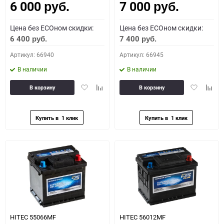
6 000
7 000
руб.
руб.
Цена без ECOном скидки:
Цена без ECOном скидки:
6 400
7 400
руб.
руб.
Артикул: 66940
Артикул: 66945
В наличии
В наличии
Добавить
Добавить
Добавить
Доба
В корзину
В корзину
в
к
в
к
избранное
сравнению
избранное
сравн
HITEC 55066MF
HITEC 56012MF