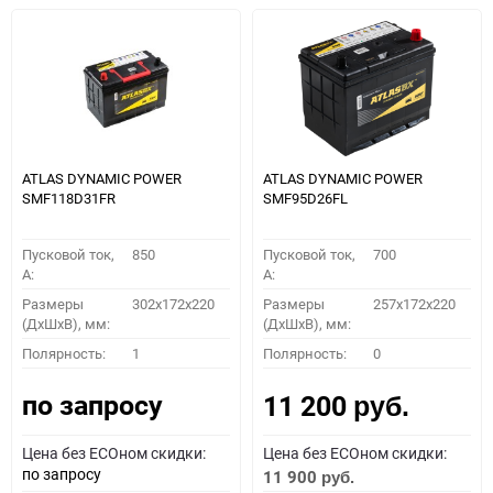
ATLAS DYNAMIC POWER
ATLAS DYNAMIC POWER
SMF118D31FR
SMF95D26FL
Пусковой ток,
850
Пусковой ток,
700
A:
A:
Размеры
302x172x220
Размеры
257x172x220
(ДхШхВ), мм:
(ДхШхВ), мм:
Полярность:
1
Полярность:
0
по запросу
11 200
руб.
Цена без ECOном скидки:
Цена без ECOном скидки:
по запросу
11 900
руб.