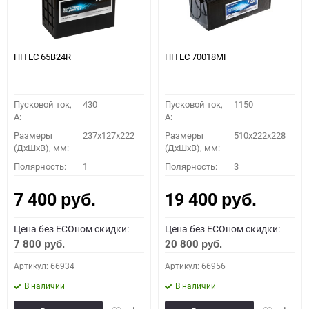
HITEC 65B24R
HITEC 70018MF
Пусковой ток,
430
Пусковой ток,
1150
A:
A:
Размеры
237x127x222
Размеры
510x222x228
(ДхШхВ), мм:
(ДхШхВ), мм:
Полярность:
1
Полярность:
3
7 400
19 400
руб.
руб.
Цена без ECOном скидки:
Цена без ECOном скидки:
7 800
20 800
руб.
руб.
Артикул: 66934
Артикул: 66956
В наличии
В наличии