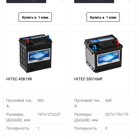
в
к
в
к
избранное
сравнению
избранное
сравн
HITEC 45B19R
HITEC 55016MF
Пусковой ток,
360
Пусковой ток,
440
A:
A:
Размеры
187x127x227
Размеры
207x175x175
(ДхШхВ), мм:
(ДхШхВ), мм:
Полярность:
1
Полярность:
0