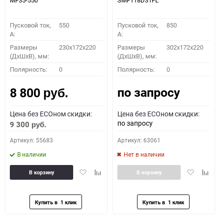
MF35-550
SMF118D31FL
Пусковой ток,
550
Пусковой ток,
850
A:
A:
Размеры
230x172x220
Размеры
302x172x220
(ДхШхВ), мм:
(ДхШхВ), мм:
Полярность:
0
Полярность:
0
по запросу
8 800
руб.
Цена без ECOном скидки:
Цена без ECOном скидки:
по запросу
9 300
руб.
Артикул: 55683
Артикул: 63061
В наличии
Нет в наличии
Добавить
Добавить
Добавить
Доба
В корзину
В корзину
в
к
в
к
избранное
сравнению
избранное
сравн