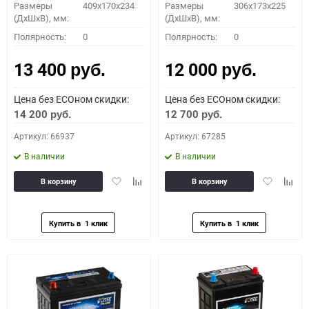
Размеры
409x170x234
Размеры
306x173x225
(ДхШхВ), мм:
(ДхШхВ), мм:
Полярность:
0
Полярность:
0
13 400
12 000
руб.
руб.
Цена без ECOном скидки:
Цена без ECOном скидки:
14 200
12 700
руб.
руб.
Артикул: 66937
Артикул: 67285
В наличии
В наличии
Добавить
Добавить
Добавить
Доба
В корзину
В корзину
в
к
в
к
избранное
сравнению
избранное
сравн