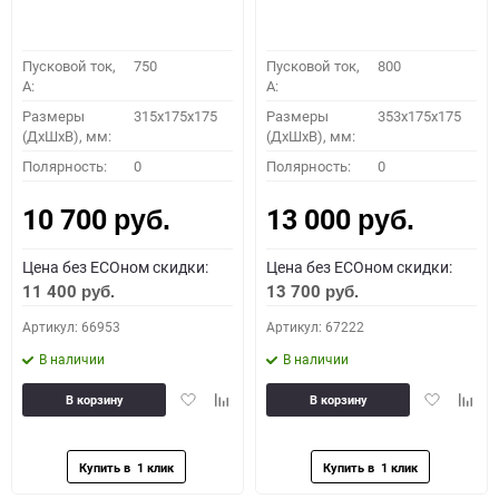
Пусковой ток,
750
Пусковой ток,
800
A:
A:
Размеры
315x175x175
Размеры
353x175x175
(ДхШхВ), мм:
(ДхШхВ), мм:
Полярность:
0
Полярность:
0
10 700
13 000
руб.
руб.
Цена без ECOном скидки:
Цена без ECOном скидки:
11 400
13 700
руб.
руб.
Артикул: 66953
Артикул: 67222
В наличии
В наличии
Добавить
Добавить
Добавить
Доба
В корзину
В корзину
в
к
в
к
избранное
сравнению
избранное
сравн