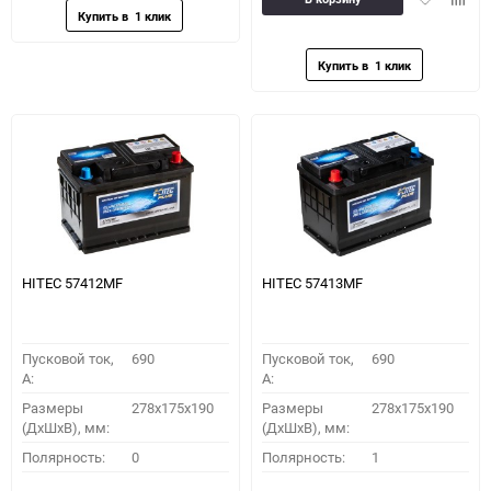
в
к
избранное
сравн
HITEC 57412MF
HITEC 57413MF
Пусковой ток,
690
Пусковой ток,
690
A:
A:
Размеры
278x175x190
Размеры
278x175x190
(ДхШхВ), мм:
(ДхШхВ), мм:
Полярность:
0
Полярность:
1