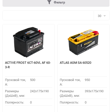
Фильтр
30
30
60
90
150
ACTIVE FROST 6СТ-60VL АF 60-
ATLAS AGM SA 60520
3-R
Пусковой ток,
500
Пусковой ток,
950
A:
A:
Размеры
242x175x190
Размеры
393x175x190
(ДхШхВ), мм:
(ДхШхВ), мм:
ПОДОБРАТЬ
Полярность:
0
Полярность:
0