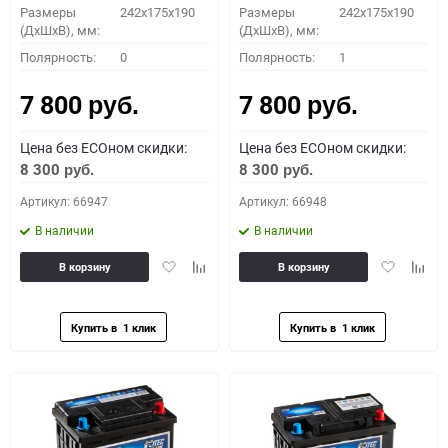
Размеры
242x175x190
Размеры
242x175x190
(ДхШхВ), мм:
(ДхШхВ), мм:
Полярность:
0
Полярность:
1
7 800
7 800
руб.
руб.
Цена без ECOном скидки:
Цена без ECOном скидки:
8 300
8 300
руб.
руб.
Артикул: 66947
Артикул: 66948
В наличии
В наличии
Добавить
Добавить
Добавить
Доба
В корзину
В корзину
в
к
в
к
избранное
сравнению
избранное
сравн