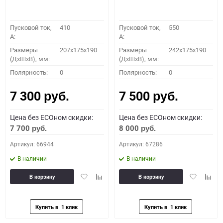
Пусковой ток,
410
Пусковой ток,
550
A:
A:
Размеры
207x175x190
Размеры
242x175x190
(ДхШхВ), мм:
(ДхШхВ), мм:
Полярность:
0
Полярность:
0
7 300
7 500
руб.
руб.
Цена без ECOном скидки:
Цена без ECOном скидки:
7 700
8 000
руб.
руб.
Артикул: 66944
Артикул: 67286
В наличии
В наличии
Добавить
Добавить
Добавить
Доба
В корзину
В корзину
в
к
в
к
избранное
сравнению
избранное
сравн