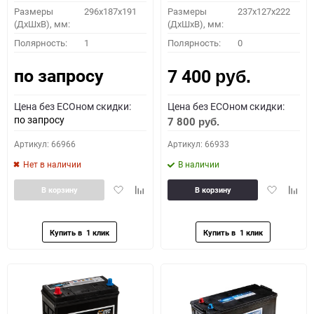
Размеры
296х187х191
Размеры
237x127x222
(ДхШхВ), мм:
(ДхШхВ), мм:
Полярность:
1
Полярность:
0
по запросу
7 400
руб.
Цена без ECOном скидки:
Цена без ECOном скидки:
по запросу
7 800
руб.
Артикул: 66966
Артикул: 66933
Нет в наличии
В наличии
Добавить
Добавить
Добавить
Доба
В корзину
В корзину
в
к
в
к
избранное
сравнению
избранное
сравн