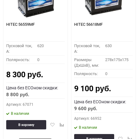
HITEC 56559MF
HITEC 56618MF
Пусковой ток,
620
Пусковой ток,
630
A:
A:
Полярность:
0
Размеры
278x175x175
(ДхШхВ), мм:
8 300
Полярность:
0
руб.
9 100
Цена без ECOном скидки:
руб.
8 800
руб.
Цена без ECOном скидки:
Артикул: 67071
9 600
руб.
В наличии
Артикул: 66952
Добавить
Добавить
В корзину
В наличии
в
к
избранное
сравнению
Добавить
Доба
В корзину