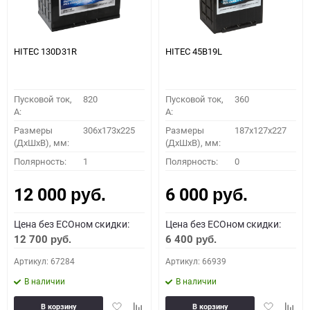
HITEC 130D31R
HITEC 45B19L
Пусковой ток,
820
Пусковой ток,
360
A:
A:
Размеры
306x173x225
Размеры
187x127x227
(ДхШхВ), мм:
(ДхШхВ), мм:
Полярность:
1
Полярность:
0
12 000
6 000
руб.
руб.
Цена без ECOном скидки:
Цена без ECOном скидки:
12 700
6 400
руб.
руб.
Артикул: 67284
Артикул: 66939
В наличии
В наличии
Добавить
Добавить
Добавить
Доба
В корзину
В корзину