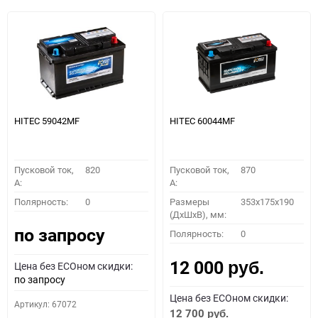
HITEC 59042MF
HITEC 60044MF
Пусковой ток,
820
Пусковой ток,
870
A:
A:
Полярность:
0
Размеры
353x175x190
(ДхШхВ), мм:
по запросу
Полярность:
0
12 000
Цена без ECOном скидки:
руб.
по запросу
Цена без ECOном скидки:
Артикул: 67072
12 700
руб.