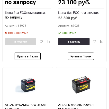
по запросу
23 100
Как определить полярность?
руб.
Цена без ECOном скидки:
Цена без ECOном скидки:
0 - обратная
1 - прямая
3 - обратная
4 - прямая
по запросу
23 800
руб.
Артикул: 65975
Артикул: 63025
Нет в наличии
В наличии
Добавить
Добавить
Добавить
Доба
В корзину
В корзину
в
к
в
к
избранное
сравнению
избранное
сравн
ATLAS DYNAMIC POWER SMF
ATLAS DYNAMIC POWER