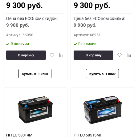
9 300
9 300
руб.
руб.
Цена без ECOном скидки:
Цена без ECOном скидки:
9 900
9 900
руб.
руб.
Артикул: 66950
Артикул: 66951
В наличии
В наличии
Добавить
Добавить
Добавить
Доба
В корзину
В корзину
в
к
в
к
избранное
сравнению
избранное
сравн
HITEC 58014MF
HITEC 58515MF